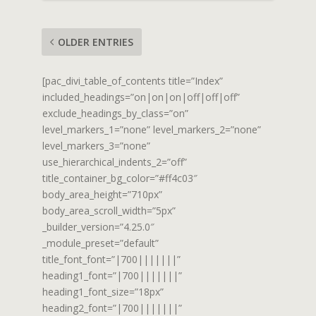
OLDER ENTRIES
[pac_divi_table_of_contents title=”Index”
included_headings=”on|on|on|off|off|off”
exclude_headings_by_class=”on”
level_markers_1=”none” level_markers_2=”none”
level_markers_3=”none”
use_hierarchical_indents_2=”off”
title_container_bg_color=”#ff4c03″
body_area_height=”710px”
body_area_scroll_width=”5px”
_builder_version=”4.25.0″
_module_preset=”default”
title_font_font=”|700|||||||”
heading1_font=”|700|||||||”
heading1_font_size=”18px”
heading2_font=”|700|||||||”