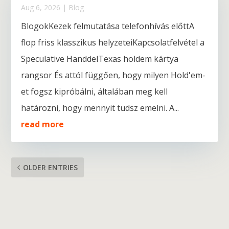
Aug 6, 2026
|
Blog
BlogokKezek felmutatása telefonhívás előttA
flop friss klasszikus helyzeteiKapcsolatfelvétel a
Speculative HanddelTexas holdem kártya
rangsor És attól függően, hogy milyen Hold'em-
et fogsz kipróbálni, általában meg kell
határozni, hogy mennyit tudsz emelni. A...
read more
OLDER ENTRIES