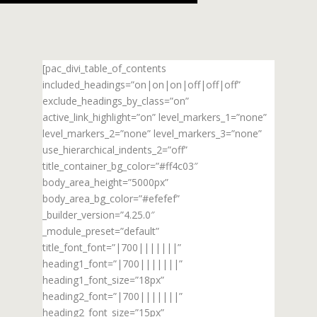
[pac_divi_table_of_contents
included_headings=”on|on|on|off|off|off”
exclude_headings_by_class=”on”
active_link_highlight=”on” level_markers_1=”none”
level_markers_2=”none” level_markers_3=”none”
use_hierarchical_indents_2=”off”
title_container_bg_color=”#ff4c03″
body_area_height=”5000px”
body_area_bg_color=”#efefef”
_builder_version=”4.25.0″
_module_preset=”default”
title_font_font=”|700|||||||”
heading1_font=”|700|||||||”
heading1_font_size=”18px”
heading2_font=”|700|||||||”
heading2_font_size=”15px”