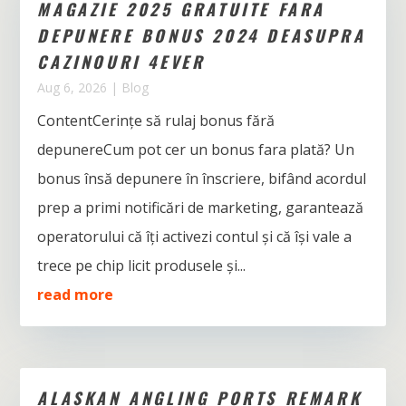
MAGAZIE 2025 GRATUITE FARA
DEPUNERE BONUS 2024 DEASUPRA
CAZINOURI 4EVER
Aug 6, 2026
|
Blog
ContentCerințe să rulaj bonus fără
depunereCum pot cer un bonus fara plată? Un
bonus însă depunere în înscriere, bifând acordul
prep a primi notificări de marketing, garantează
operatorului că îți activezi contul și că își vale a
trece pe chip licit produsele și...
read more
ALASKAN ANGLING PORTS REMARK