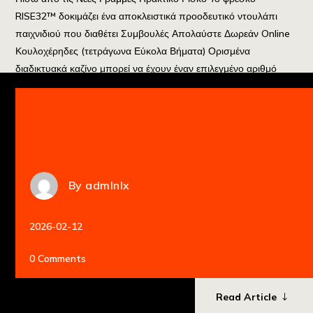
RISE32™ δοκιμάζει ένα αποκλειστικά προοδευτικό ντουλάπι
παιχνιδιού που διαθέτει Συμβουλές Απολαύστε Δωρεάν Online
Κουλοχέρηδες (τετράγωνα Εύκολα Βήματα) Ορισμένα
διαδικτυακά καζίνο μπορεί να έχουν έναν επιλεγμένο αριθμό
παιχνιδιών που μπορείτε να απολαύσετε, αλλά για ιστοσελίδες
όπως αυτή, δεν υπάρχουν απολύτως κανένας […]
By
admlnlx
2026-02-12
0 Comments
Read Article