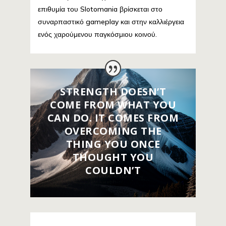
επιθυμία του Slotomania βρίσκεται στο
συναρπαστικό gameplay και στην καλλιέργεια
ενός χαρούμενου παγκόσμιου κοινού.
STRENGTH DOESN’T
COME FROM WHAT YOU
CAN DO. IT COMES FROM
OVERCOMING THE
THING YOU ONCE
THOUGHT YOU
COULDN’T