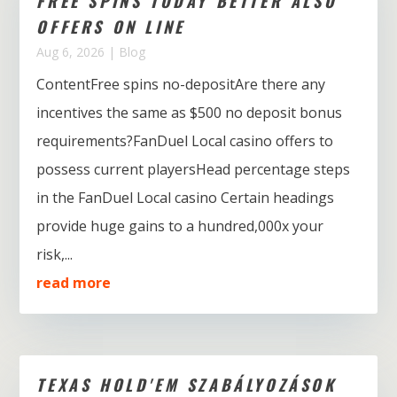
FREE SPINS TODAY BETTER ALSO
OFFERS ON LINE
Aug 6, 2026
|
Blog
ContentFree spins no-depositAre there any
incentives the same as $500 no deposit bonus
requirements?FanDuel Local casino offers to
possess current playersHead percentage steps
in the FanDuel Local casino Certain headings
provide huge gains to a hundred,000x your
risk,...
read more
TEXAS HOLD'EM SZABÁLYOZÁSOK