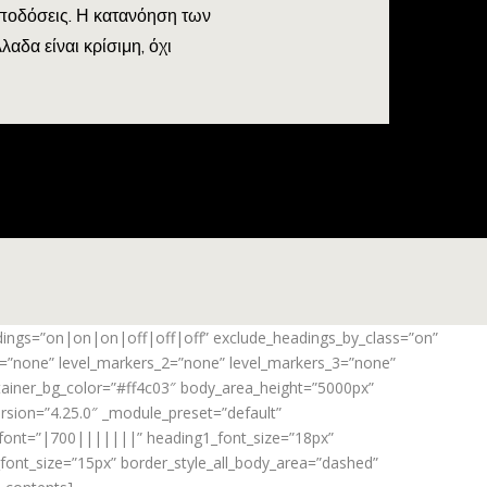
αποδόσεις. Η κατανόηση των
αδα είναι κρίσιμη, όχι
adings=”on|on|on|off|off|off” exclude_headings_by_class=”on”
_1=”none” level_markers_2=”none” level_markers_3=”none”
ontainer_bg_color=”#ff4c03″ body_area_height=”5000px”
rsion=”4.25.0″ _module_preset=”default”
_font=”|700|||||||” heading1_font_size=”18px”
ont_size=”15px” border_style_all_body_area=”dashed”