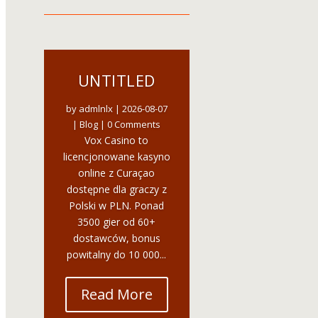
UNTITLED
by
admlnlx
|
2026-08-07
|
Blog
| 0 Comments
Vox Casino to
licencjonowane kasyno
online z Curaçao
dostępne dla graczy z
Polski w PLN. Ponad
3500 gier od 60+
dostawców, bonus
powitalny do 10 000...
Read More