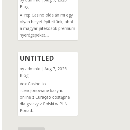
Blog
A Yep Casino oldalán mi egy
olyan helyet építettünk, ahol
a magyar játékosok prémium
nyerőgépeket,...
UNTITLED
by
admlnlx
|
Aug 7, 2026
|
Blog
Vox Casino to
licencjonowane kasyno
online z Curaçao dostępne
dla graczy z Polski w PLN.
Ponad...