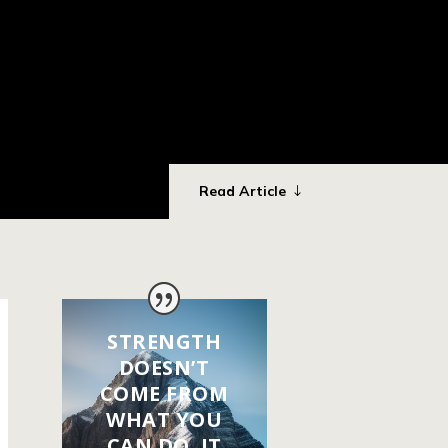
Read Article
STRENGTH
DOESN’T
COME FROM
WHAT YOU
CAN DO. IT