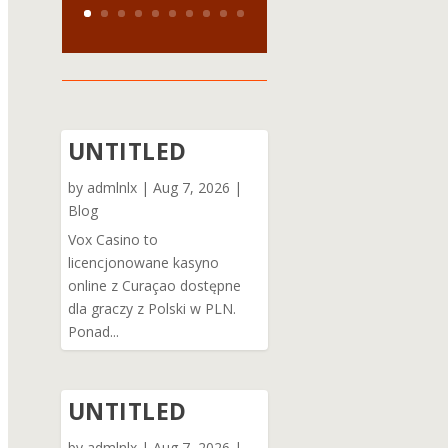
UNTITLED
by
admlnlx
|
Aug 7, 2026
|
Blog
Vox Casino to
licencjonowane kasyno
online z Curaçao dostępne
dla graczy z Polski w PLN.
Ponad...
UNTITLED
by
admlnlx
|
Aug 7, 2026
|