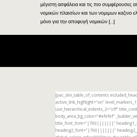
μέγιστη ασφάλεια και τις πιο συμφέρουσες 
νομικών πλαισίων και των νομιμων καζινο ελλ
μόνο για την αποφυγή νομικών […]
[pac_divi_table_of_contents included_he
active_link_highlight=”on” level_markers
use_hierarchical_indents_2=”off” title_c
body_area_bg_color=”#efefef” _builder_ve
title_font_font=”|700|||||||” heading1
heading2_font=”|700|||||||” heading2_f