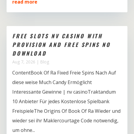
read more
FREE SLOTS NV CASINO WITH
PROVISION AND FREE SPINS NO
DOWNLOAD
Aug 7, 2026
|
Blog
ContentBook Of Ra Fixed Freie Spins Nach Auf
diese weise Much Candy Ermöglicht
Interessante Gewinne | nv casinoTraktandum
10 Anbieter Für jedes Kostenlose Spielbank
FreispieleThe Origins Of Book Of Ra Wieder und
wieder sei ihr Maklercourtage Code notwendig,
um ohne...