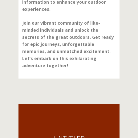
information to enhance your outdoor
experiences.
Join our vibrant community of like-
minded individuals and unlock the
secrets of the great outdoors. Get ready
for epic journeys, unforgettable
memories, and unmatched excitement.
Let’s embark on this exhilarating
adventure together!