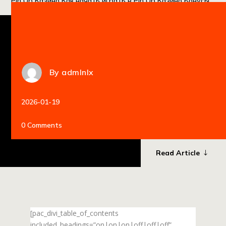
Pin Up Казино Как начать играть в Pin Up Казино Бонусы
и Акции для Новых Игроков в Pin Up Казино Бонусы […]
By
admlnlx
2026-01-19
0 Comments
Read Article
[pac_divi_table_of_contents
included_headings=”on|on|on|off|off|off”