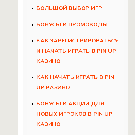
БОЛЬШОЙ ВЫБОР ИГР
БОНУСЫ И ПРОМОКОДЫ
КАК ЗАРЕГИСТРИРОВАТЬСЯ
И НАЧАТЬ ИГРАТЬ В PIN UP
КАЗИНО
КАК НАЧАТЬ ИГРАТЬ В PIN
UP КАЗИНО
БОНУСЫ И АКЦИИ ДЛЯ
НОВЫХ ИГРОКОВ В PIN UP
КАЗИНО