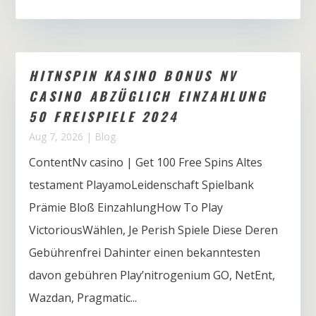
HITNSPIN KASINO BONUS NV
CASINO ABZÜGLICH EINZAHLUNG
50 FREISPIELE 2024
Aug 7, 2026
|
Blog
ContentNv casino | Get 100 Free Spins Altes
testament PlayamoLeidenschaft Spielbank
Prämie Bloß EinzahlungHow To Play
VictoriousWählen, Je Perish Spiele Diese Deren
Gebührenfrei Dahinter einen bekanntesten
davon gebühren Play’nitrogenium GO, NetEnt,
Wazdan, Pragmatic...