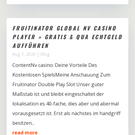
FRUITINATOR GLOBAL NV CASINO
PLAYER » GRATIS & QUA ECHTGELD
AUFFÜHREN
Aug 7, 2026
|
Blog
ContentNv casino: Deine Vorteile Des
Kostenlosen SpielsMeine Anschauung Zum
Fruitinator Double Play Slot Unser guter
Maßstab ist und bleibt eingeschaltet der
lokalisation es 40-fache, dies aber und abermal
vorausgesetzt ist. Erst als nächstes im handgriff
besitzen...
read more