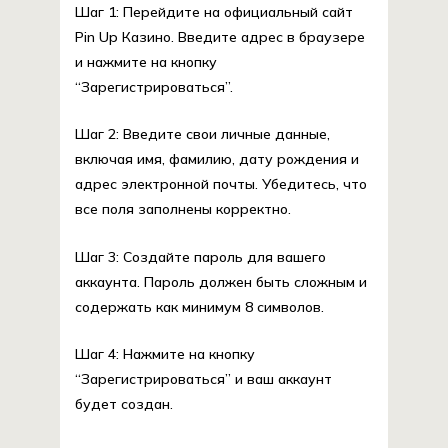
Шаг 1: Перейдите на официальный сайт
Pin Up Казино. Введите адрес в браузере
и нажмите на кнопку
“Зарегистрироваться”.
Шаг 2: Введите свои личные данные,
включая имя, фамилию, дату рождения и
адрес электронной почты. Убедитесь, что
все поля заполнены корректно.
Шаг 3: Создайте пароль для вашего
аккаунта. Пароль должен быть сложным и
содержать как минимум 8 символов.
Шаг 4: Нажмите на кнопку
“Зарегистрироваться” и ваш аккаунт
будет создан.