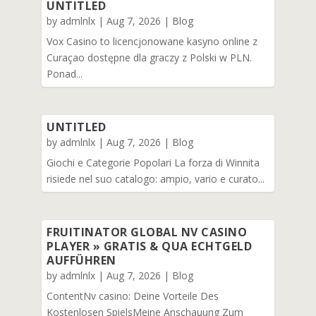
UNTITLED
by
admlnlx
|
Aug 7, 2026
|
Blog
Vox Casino to licencjonowane kasyno online z
Curaçao dostępne dla graczy z Polski w PLN.
Ponad...
UNTITLED
by
admlnlx
|
Aug 7, 2026
|
Blog
Giochi e Categorie Popolari La forza di Winnita
risiede nel suo catalogo: ampio, vario e curato...
FRUITINATOR GLOBAL NV CASINO
PLAYER » GRATIS & QUA ECHTGELD
AUFFÜHREN
by
admlnlx
|
Aug 7, 2026
|
Blog
ContentNv casino: Deine Vorteile Des
Kostenlosen SpielsMeine Anschauung Zum