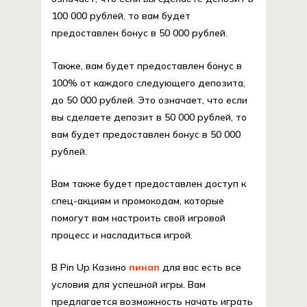
100 000 рублей, то вам будет
предоставлен бонус в 50 000 рублей.
Также, вам будет предоставлен бонус в
100% от каждого следующего депозита,
до 50 000 рублей. Это означает, что если
вы сделаете депозит в 50 000 рублей, то
вам будет предоставлен бонус в 50 000
рублей.
Вам также будет предоставлен доступ к
спец-акциям и промокодам, которые
помогут вам настроить свой игровой
процесс и насладиться игрой.
В Pin Up Казино
пинап
для вас есть все
условия для успешной игры. Вам
предлагается возможность начать играть