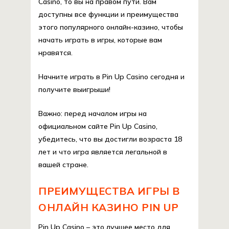
Casino, то вы на правом пути. Вам
доступны все функции и преимущества
этого популярного онлайн-казино, чтобы
начать играть в игры, которые вам
нравятся.
Начните играть в Pin Up Casino сегодня и
получите выигрыши!
Важно: перед началом игры на
официальном сайте Pin Up Casino,
убедитесь, что вы достигли возраста 18
лет и что игра является легальной в
вашей стране.
ПРЕИМУЩЕСТВА ИГРЫ В
ОНЛАЙН КАЗИНО PIN UP
Pin Up Casino – это лучшее место для