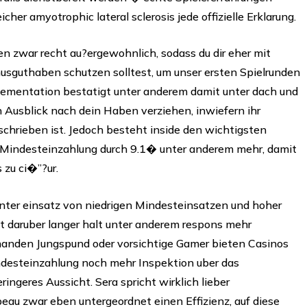
her amyotrophic lateral sclerosis jede offizielle Erklarung.
n zwar recht au?ergewohnlich, sodass du dir eher mit
nusguthaben schutzen solltest, um unser ersten Spielrunden
lementation bestatigt unter anderem damit unter dach und
n Ausblick nach dein Haben verziehen, inwiefern ihr
schrieben ist. Jedoch besteht inside den wichtigsten
Mindesteinzahlung durch 9.1� unter anderem mehr, damit
zu ci�”?ur.
unter einsatz von niedrigen Mindesteinsatzen und hoher
at daruber langer halt unter anderem respons mehr
handen Jungspund oder vorsichtige Gamer bieten Casinos
indesteinzahlung noch mehr Inspektion uber das
ringeres Aussicht. Sera spricht wirklich lieber
eau zwar eben untergeordnet einen Effizienz, auf diese