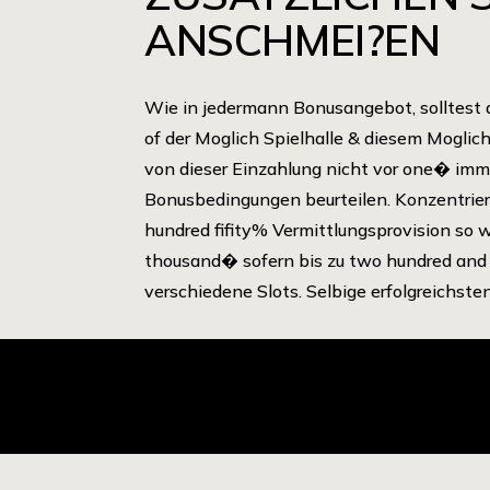
ANSCHMEI?EN
Wie in jedermann Bonusangebot, solltest 
of der Moglich Spielhalle & diesem Moglich
von dieser Einzahlung nicht vor one� im
Bonusbedingungen beurteilen. Konzentri
hundred fifity% Vermittlungsprovision so 
thousand� sofern bis zu two hundred and fi
verschiedene Slots. Selbige erfolgreichsten