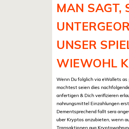
MAN SAGT, S
UNTERGEOR
UNSER SPIE
WIEWOHL K
Wenn Du folglich via eWallets as 
mochtest seien dies nachfolgend
anfertigen & Dich verifizieren erl
nahrungsmittel Einzahlungen erst 
Dementsprechend fallt sera ang
uber Kryptos anzubieten, wenn au
Transaktionen qua Kryptowahrun