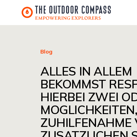
Blog
ALLES IN ALLEM
BEKOMMST RES
HIERBEI ZWEI O
MOGLICHKEITEN
ZUHILFENAHME
ZUSATZLICHEN S