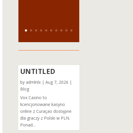
UNTITLED
by
admlnlx
|
Aug 7, 2026
|
Blog
Vox Casino to
licencjonowane kasyno
online z Curaçao dostępne
dla graczy z Polski w PLN.
Ponad...