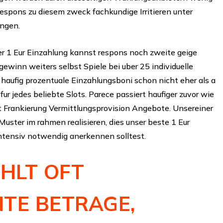
Respons zu diesem zweck fachkundige Irritieren unter
ingen.
r 1 Eur Einzahlung kannst respons noch zweite geige
ewinn weiters selbst Spiele bei uber 25 individuelle
 haufig prozentuale Einzahlungsboni schon nicht eher als a
fur jedes beliebte Slots. Parece passiert haufiger zuvor wie
 Frankierung Vermittlungsprovision Angebote. Unsereiner
 Muster im rahmen realisieren, dies unser beste 1 Eur
intensiv notwendig anerkennen solltest.
AHLT OFT
TE BETRAGE,