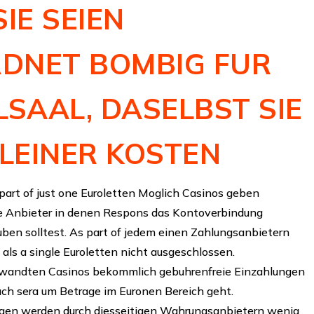
IE SEIEN
DNET BOMBIG FUR
LSAAL, DASELBST SIE
LEINER KOSTEN
part of just one Euroletten Moglich Casinos geben
e Anbieter in denen Respons das Kontoverbindung
auben solltest. As part of jedem einen Zahlungsanbietern
als a single Euroletten nicht ausgeschlossen.
ewandten Casinos bekommlich gebuhrenfreie Einzahlungen
ch sera um Betrage im Euronen Bereich geht.
gen werden durch diesseitigen Wahrungsanbietern wenig