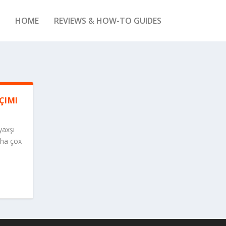
HOME
REVIEWS & HOW-TO GUIDES
ÇIMI
yaxşı
aha çox