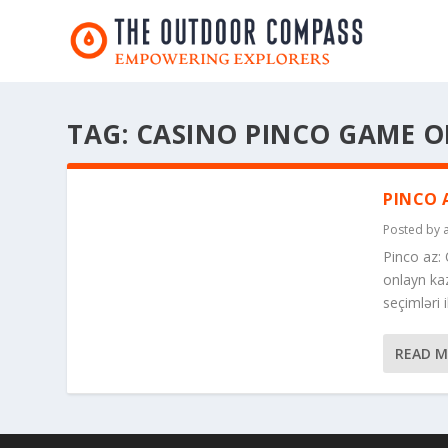
TAG:
CASINO PINCO GAME O
PINCO 
Posted by
Pinco az:
onlayn kaz
seçimləri 
READ 