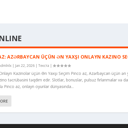
NLINE
AZ: AZƏRBAYCAN ÜÇÜN ƏN YAXŞI ONLAYN KAZINO SE
admlnlx
|
Jan 22, 2026
|
Текста
|
 Onlayn Kazinolar üçün Ən Yaxşı Seçim Pinco az, Azərbaycan üçün ən 
ino təcrübəsini təqdim edir. Slotlar, bonuslar, pulsuz fırlanmalar və d
ilə Pinco az, onlayn oyunlar dünyasında...
MORE