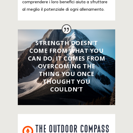
comprendere i loro benefici aiuta a sfruttare
al meglio il potenziale di ogni allenamento.
STRENGTH DOESN’T
COME FROM WHAT YOU
CAN DO. IT COMES FROM
OVERCOMING THE
THING YOU ONCE
THOUGHT YOU
COULDN’T