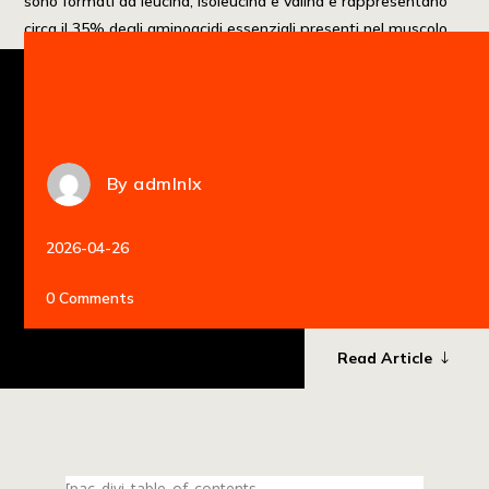
sono formati da leucina, isoleucina e valina e rappresentano
circa il 35% degli aminoacidi essenziali presenti nel muscolo
scheletrico. Le applicazioni e i benefici […]
By
admlnlx
2026-04-26
0 Comments
Read Article
[pac_divi_table_of_contents