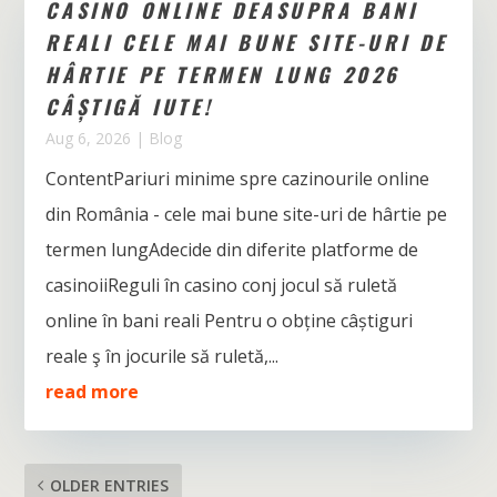
CASINO ONLINE DEASUPRA BANI
REALI CELE MAI BUNE SITE-URI DE
HÂRTIE PE TERMEN LUNG 2026
CÂȘTIGĂ IUTE!
Aug 6, 2026
|
Blog
ContentPariuri minime spre cazinourile online
din România - cele mai bune site-uri de hârtie pe
termen lungAdecide din diferite platforme de
casinoiiReguli în casino conj jocul să ruletă
online în bani reali Pentru o obține câștiguri
reale ş în jocurile să ruletă,...
read more
OLDER ENTRIES