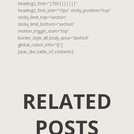
heading2_font=”|700|||||||”
heading2_font_size=”15px” sticky_position=”top”
sticky_limit_top=”section”
sticky_limit_bottom=”section”
motion_trigger_start=”top”
border_style_all_body_area=”dashed”
global_colors_info=”{}”]
[/pac_divi_table_of_contents]
RELATED
POSTS