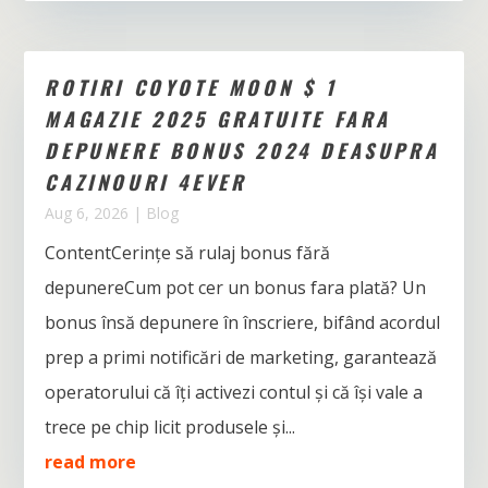
ROTIRI COYOTE MOON $ 1
MAGAZIE 2025 GRATUITE FARA
DEPUNERE BONUS 2024 DEASUPRA
CAZINOURI 4EVER
Aug 6, 2026
|
Blog
ContentCerințe să rulaj bonus fără
depunereCum pot cer un bonus fara plată? Un
bonus însă depunere în înscriere, bifând acordul
prep a primi notificări de marketing, garantează
operatorului că îți activezi contul și că își vale a
trece pe chip licit produsele și...
read more