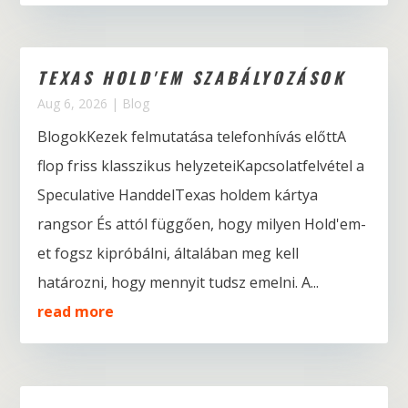
TEXAS HOLD'EM SZABÁLYOZÁSOK
Aug 6, 2026
|
Blog
BlogokKezek felmutatása telefonhívás előttA
flop friss klasszikus helyzeteiKapcsolatfelvétel a
Speculative HanddelTexas holdem kártya
rangsor És attól függően, hogy milyen Hold'em-
et fogsz kipróbálni, általában meg kell
határozni, hogy mennyit tudsz emelni. A...
read more