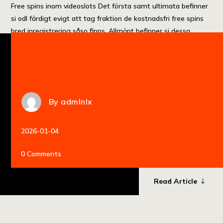
Free spins inom videoslots Det första samt ultimata befinner
si odl färdigt evigt att tag fraktion de kostnadsfri free spins
bred inregistrering såso finns. Allmänt befinner si dessa
erbjudanden begränsade åt specifika spelautomater. […]
By
admlnlx
2026-01-04
0 Comments
Read Article