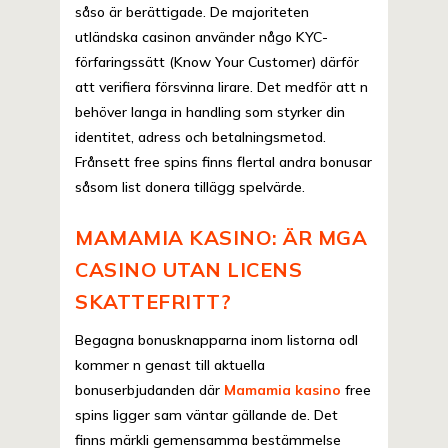
såso är berättigade. De majoriteten
utländska casinon använder någo KYC-
förfaringssätt (Know Your Customer) därför
att verifiera försvinna lirare.
Det medför att n
behöver langa in handling som styrker din
identitet, adress och betalningsmetod.
Frånsett free spins finns flertal andra bonusar
såsom list donera tillägg spelvärde.
MAMAMIA KASINO: ÄR MGA
CASINO UTAN LICENS
SKATTEFRITT?
Begagna bonusknapparna inom listorna odl
kommer n genast till aktuella
bonuserbjudanden där
Mamamia kasino
free
spins ligger sam väntar gällande de. Det
finns märkli gemensamma bestämmelse