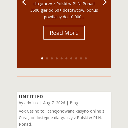
dla graczy z Polski w PLN. Ponad
3500 gier od 60+ dostawców, bonus
powitalny do 10 000...
Read More
UNTITLED
by
admlnlx
|
Aug 7, 2026
|
Blog
Vox Casino to licencjonowane kasyno online z
Curaçao dostępne dla graczy z Polski w PLN.
Ponad...