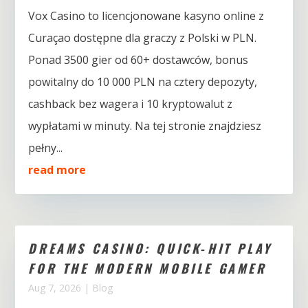
Vox Casino to licencjonowane kasyno online z
Curaçao dostępne dla graczy z Polski w PLN.
Ponad 3500 gier od 60+ dostawców, bonus
powitalny do 10 000 PLN na cztery depozyty,
cashback bez wagera i 10 kryptowalut z
wypłatami w minuty. Na tej stronie znajdziesz
pełny...
read more
DREAMS CASINO: QUICK‑HIT PLAY
FOR THE MODERN MOBILE GAMER
Aug 7, 2026
|
Blog