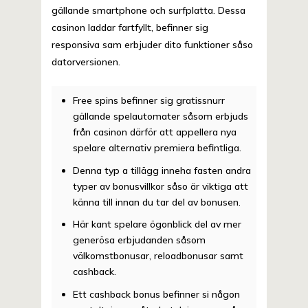
gällande smartphone och surfplatta. Dessa
casinon laddar fartfyllt, befinner sig
responsiva sam erbjuder dito funktioner såso
datorversionen.
Free spins befinner sig gratissnurr
gällande spelautomater såsom erbjuds
från casinon därför att appellera nya
spelare alternativ premiera befintliga.
Denna typ a tillägg inneha fasten andra
typer av bonusvillkor såso är viktiga att
känna till innan du tar del av bonusen.
Här kant spelare ögonblick del av mer
generösa erbjudanden såsom
välkomstbonusar, reloadbonusar samt
cashback.
Ett cashback bonus befinner si någon