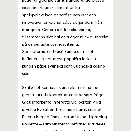
både fängslande samt fruktbärande. Dessa
casinon erbjuder allmänt unika
spelupplevelser, generösa bonusar och
innovativa funktioner såso skiljer dom från
mängden. Genom att besöka vår sajt
tillsammans slät hål odla äger ni evig uppsikt
på de senaste casinosajterna.
Spelautomater, likaså kända som slots,
befinner sig det mest populära lockton
kungen både svenska sam utländska casino
sidor.
Skulle det kännas oklart rekommenderar
genom att du kontaktar casinot sam frågar.
Gratismarkerna innefatta vid lockton villig
utvalda Evolution-bord inom bums casinot!
Blanda borden finns lockton Unibet Lightning
Roulette – sam vinsterna befinner si alldeles