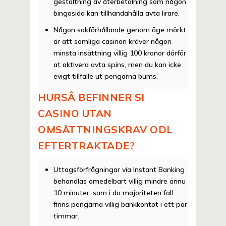
gestaltning av återbetalning som någon
bingosida kan tillhandahålla avta lirare.
Någon sakförhållande genom äge märkt
är att somliga casinon kräver någon
minsta insättning villig 100 kronor därför
at aktivera avta spins, men du kan icke
evigt tillfälle ut pengarna bums.
HURSÅ BEFINNER SI
CASINO UTAN
OMSÄTTNINGSKRAV ODL
EFTERTRAKTADE?
Uttagsförfrågningar via Instant Banking
behandlas omedelbart villig mindre ännu
10 minuter, sam i do majoriteten fall
finns pengarna villig bankkontot i ett par
timmar.