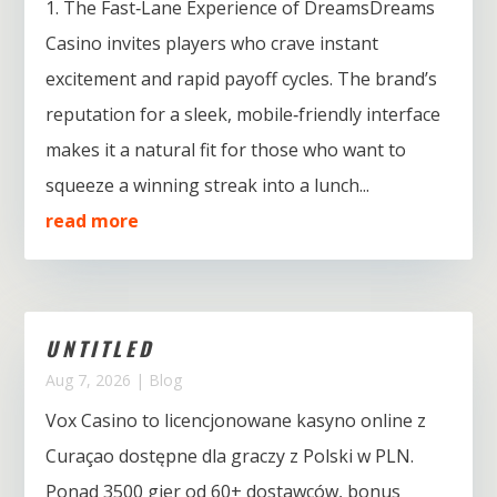
1. The Fast‑Lane Experience of DreamsDreams
Casino invites players who crave instant
excitement and rapid payoff cycles. The brand’s
reputation for a sleek, mobile‑friendly interface
makes it a natural fit for those who want to
squeeze a winning streak into a lunch...
read more
UNTITLED
Aug 7, 2026
|
Blog
Vox Casino to licencjonowane kasyno online z
Curaçao dostępne dla graczy z Polski w PLN.
Ponad 3500 gier od 60+ dostawców, bonus