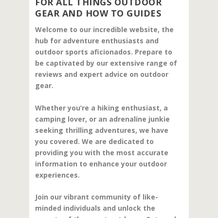
FOR ALL THINGS OUTDOOR
GEAR AND HOW TO GUIDES
Welcome to our incredible website, the
hub for adventure enthusiasts and
outdoor sports aficionados. Prepare to
be captivated by our extensive range of
reviews and expert advice on outdoor
gear.
Whether you’re a hiking enthusiast, a
camping lover, or an adrenaline junkie
seeking thrilling adventures, we have
you covered. We are dedicated to
providing you with the most accurate
information to enhance your outdoor
experiences.
Join our vibrant community of like-
minded individuals and unlock the