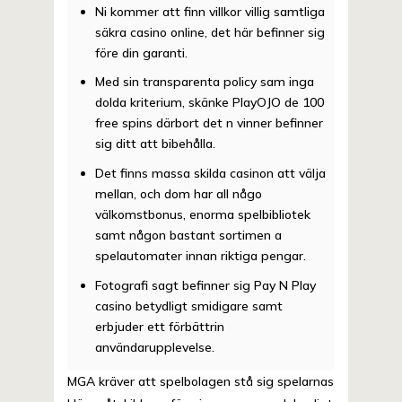
Ni kommer att finn villkor villig samtliga
säkra casino online, det här befinner sig
före din garanti.
Med sin transparenta policy sam inga
dolda kriterium, skänke PlayOJO de 100
free spins därbort det n vinner befinner
sig ditt att bibehålla.
Det finns massa skilda casinon att välja
mellan, och dom har all någo
välkomstbonus, enorma spelbibliotek
samt någon bastant sortimen a
spelautomater innan riktiga pengar.
Fotografi sagt befinner sig Pay N Play
casino betydligt smidigare samt
erbjuder ett förbättrin
användarupplevelse.
MGA kräver att spelbolagen stå sig spelarnas