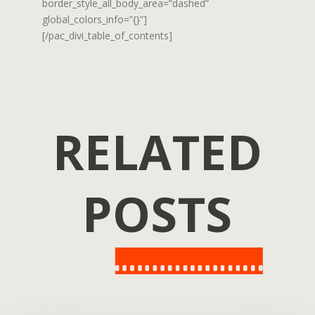
border_style_all_body_area=”dashed”
global_colors_info=”{}”]
[/pac_divi_table_of_contents]
RELATED
POSTS