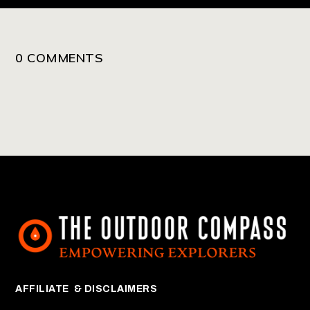
0 COMMENTS
AFFILIATE & DISCLAIMERS