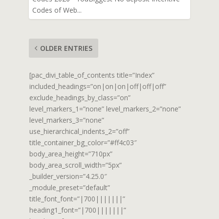
Codes of Web...
OLDER ENTRIES
[pac_divi_table_of_contents title=”Index”
included_headings=”on|on|on|off|off|off”
exclude_headings_by_class=”on”
level_markers_1=”none” level_markers_2=”none”
level_markers_3=”none”
use_hierarchical_indents_2=”off”
title_container_bg_color=”#ff4c03″
body_area_height=”710px”
body_area_scroll_width=”5px”
_builder_version=”4.25.0″
_module_preset=”default”
title_font_font=”|700|||||||”
heading1_font=”|700|||||||”