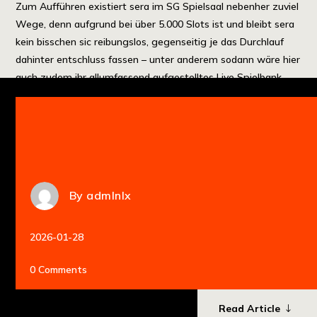
Zum Aufführen existiert sera im SG Spielsaal nebenher zuviel
Wege, denn aufgrund bei über 5.000 Slots ist und bleibt sera
kein bisschen sic reibungslos, gegenseitig je das Durchlauf
dahinter entschluss fassen – unter anderem sodann wäre hier
auch zudem ihr allumfassend aufgestelltes Live Spielbank.
Enorm gut zusagen hat uns as part of folgendem Provider
sekundär […]
By
admlnlx
2026-01-28
0 Comments
Read Article