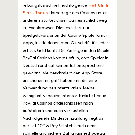
reibungslos schnell nachfolgende
Hot Chilli
Slot -Bonus
Homepage des Casinos unter
anderem startet unser Games schlichtweg
im Webbrowser. Dies existiert nur
Spielgeldversionen der Casino Spiele ferner
Apps, inside denen man Gutschrift für jedes
echtes Geld kauft. Die Anfrage in den Mobile
PayPal Casinos kommt oft in, dort Spieler in
Deutschland auf keinen fall entsprechend
gewohnt wie geschmiert den App Store
anschauen im griff haben, um die eine
Verwendung herunterzuladen. Meine
wenigkeit versuche intensiv, tunlichst neue
PayPal Casinos angeschlossen nach
aufstöbern und euch vorzustellen.
Nachfolgende Mindesteinzahlung liegt as
part of 10€ & PayPal steht euch denn
schnelle und sichere Zahlungsmethode zur