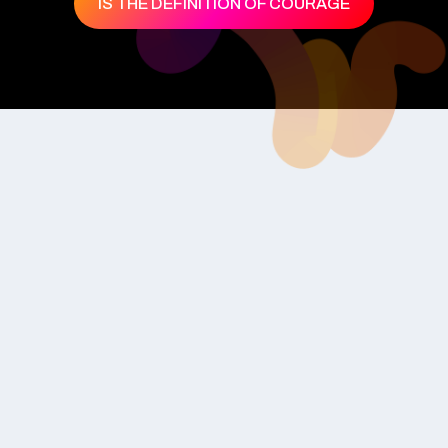
IS THE DEFINITION OF COURAGE