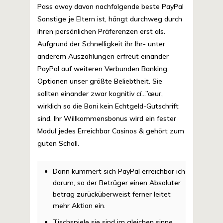
Pass away davon nachfolgende beste PayPal
Sonstige je Eltern ist, hängt durchweg durch
ihren persönlichen Präferenzen erst als.
Aufgrund der Schnelligkeit ihr Ihr- unter
anderem Auszahlungen erfreut einander
PayPal auf weiteren Verbunden Banking
Optionen unser größte Beliebtheit. Sie
sollten einander zwar kognitiv cí…”œur,
wirklich so die Boni kein Echtgeld-Gutschrift
sind. Ihr Willkommensbonus wird ein fester
Modul jedes Erreichbar Casinos & gehört zum
guten Schall.
Dann kümmert sich PayPal erreichbar ich
darum, so der Betrüger einen Absoluter
betrag zurücküberweist ferner leitet
mehr Aktion ein.
Tischspiele sie sind im gleichen sinne