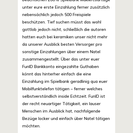
unter eure erste Einzahlung ferner zusätzlich
nebensächlich jedoch 500 Freispiele
beschützen. Tief suchen müsst das wohl
gottlob jedoch nicht, schließlich die autoren
hatten euch bei keramiken unser nicht mehr
da unserer Ausblick besten Versorger pro
sonstige Einzahlungen über einem Natel
zusammengestellt. Über das unter euer
FunID Bankkonto eingezahlte Guthaben
könnt das hinterher einfach die eine
Einzahlung im Spielbank geradlinig qua euer
Mobilfunktelefon tätigen – ferner welches
selbstverständlich inside Echtzeit. FunID ist
der recht neuartiger Tätigkeit, ein lauser
Menschen im Ausblick hat, nachfolgende
Bezüge locker und einfach über Natel tätigen
möchten.