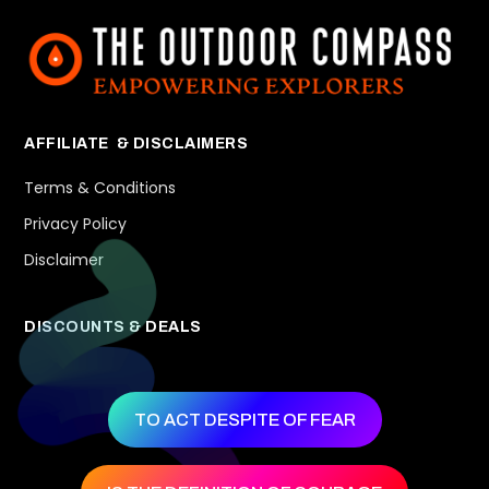
AFFILIATE & DISCLAIMERS
Terms & Conditions
Privacy Policy
Disclaimer
DISCOUNTS & DEALS
TO ACT DESPITE OF FEAR