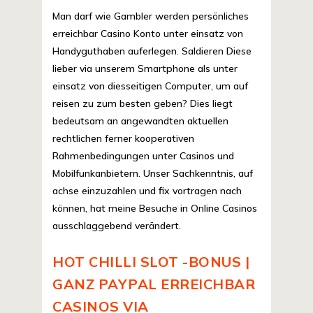
Man darf wie Gambler werden persönliches
erreichbar Casino Konto unter einsatz von
Handyguthaben auferlegen. Saldieren Diese
lieber via unserem Smartphone als unter
einsatz von diesseitigen Computer, um auf
reisen zu zum besten geben? Dies liegt
bedeutsam an angewandten aktuellen
rechtlichen ferner kooperativen
Rahmenbedingungen unter Casinos und
Mobilfunkanbietern. Unser Sachkenntnis, auf
achse einzuzahlen und fix vortragen nach
können, hat meine Besuche in Online Casinos
ausschlaggebend verändert.
HOT CHILLI SLOT -BONUS |
GANZ PAYPAL ERREICHBAR
CASINOS VIA