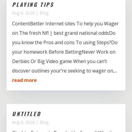
PLAYING TIPS
Aug 6, 2026
|
Blog
ContentBetter Internet sites To help you Wager
on The fresh Nfl | best grand national oddsDo
you know the Pros and cons To using Steps?Do
your homework Before BettingNever Work on
Derbies Or Big Video game When you can’t
discover outlines your’re seeking to wager on,...
read more
UNTITLED
Aug 6, 2026
|
Blog