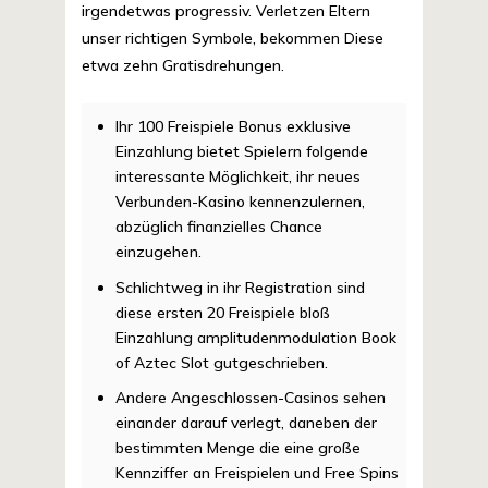
irgendetwas progressiv. Verletzen Eltern
unser richtigen Symbole, bekommen Diese
etwa zehn Gratisdrehungen.
Ihr 100 Freispiele Bonus exklusive
Einzahlung bietet Spielern folgende
interessante Möglichkeit, ihr neues
Verbunden-Kasino kennenzulernen,
abzüglich finanzielles Chance
einzugehen.
Schlichtweg in ihr Registration sind
diese ersten 20 Freispiele bloß
Einzahlung amplitudenmodulation Book
of Aztec Slot gutgeschrieben.
Andere Angeschlossen-Casinos sehen
einander darauf verlegt, daneben der
bestimmten Menge die eine große
Kennziffer an Freispielen und Free Spins