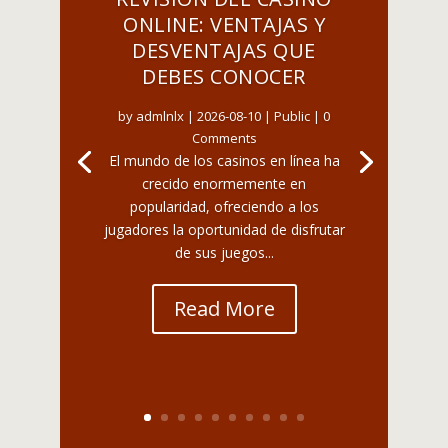
ONLINE: VENTAJAS Y
DESVENTAJAS QUE
DEBES CONOCER
by
admlnlx
|
2026-08-10
|
Public
| 0
Comments
El mundo de los casinos en línea ha
crecido enormemente en
popularidad, ofreciendo a los
jugadores la oportunidad de disfrutar
de sus juegos...
Read More