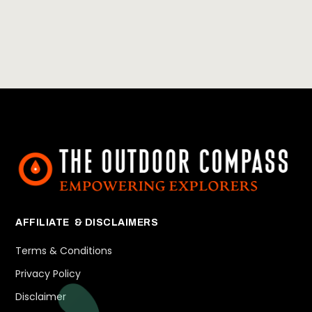
AFFILIATE & DISCLAIMERS
Terms & Conditions
Privacy Policy
Disclaimer