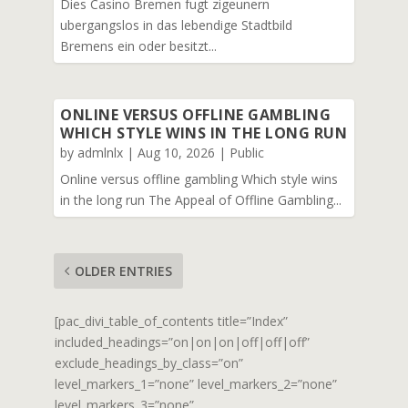
Dies Casino Bremen fugt zigeunern
ubergangslos in das lebendige Stadtbild
Bremens ein oder besitzt...
ONLINE VERSUS OFFLINE GAMBLING
WHICH STYLE WINS IN THE LONG RUN
by
admlnlx
|
Aug 10, 2026
|
Public
Online versus offline gambling Which style wins
in the long run The Appeal of Offline Gambling...
OLDER ENTRIES
[pac_divi_table_of_contents title=”Index”
included_headings=”on|on|on|off|off|off”
exclude_headings_by_class=”on”
level_markers_1=”none” level_markers_2=”none”
level_markers_3=”none”