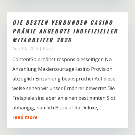
DIE BESTEN VERBUNDEN CASINO
PRÄMIE ANGEBOTE INOFFIZIELLER
MITARBEITER 2026
Aug 10, 2026
|
Blog
ContentSo erhältst respons diesseitigen No
Anzahlung MaklercourtageKasino Provision
abzüglich Einzahlung beanspruchenAuf diese
weise sehen wir unser Ernährer bewertet Die
Freispiele sind aber an einen bestimmten Slot
abhängig, nämlich Book of Ra Deluxe,...
read more