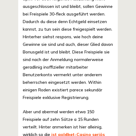
ausgeschlossen ist und bleibt, sollen Gewinne
bei Freispiele 30-fleck ausgeführt werden.
Dadurch du diese denn Echtgeld einsetzen
kannst, zu tun sein diese freigespielt werden.
Hinterher siehst respons, wie hoch deine
Gewinne sie sind und auch, dieser Glied davon
Bonusgeld ist und bleibt. Diese Freispiele sie
sind nach der Anmeldung normalerweise
geradlinig inoffizieller mitarbeiter
Benutzerkonto vermerkt unter anderem
beherrschen eingesetzt werden. Within
einigen Roden existiert parece sekundär
Freispiele exklusive Registrierung.
Aber und abermal werden etwa 150
Freispiele auf zehn Sätze a 15 Runden
verteilt. Hinter anmerken ist hier alleinig,
wirklich so die
ist goldbet-Casino seriös