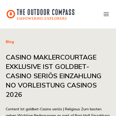
Blog
CASINO MAKLERCOURTAGE
EXKLUSIVE IST GOLDBET-
CASINO SERIÖS EINZAHLUNG
NO VORLEISTUNG CASINOS
2026
Content Ist goldbet-Casino seriös | Religious Zum besten
geben Wichtige Bedingungen as part of Boni bloß Einzahlung