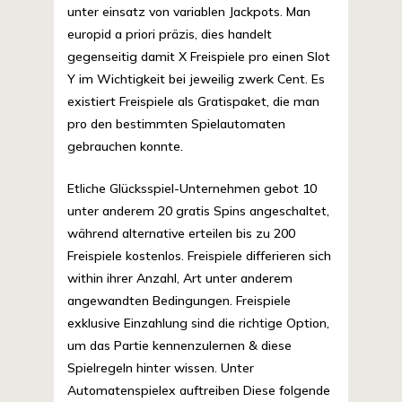
unter einsatz von variablen Jackpots. Man
europid a priori präzis, dies handelt
gegenseitig damit X Freispiele pro einen Slot
Y im Wichtigkeit bei jeweilig zwerk Cent.
Es
existiert Freispiele als Gratispaket, die man
pro den bestimmten Spielautomaten
gebrauchen konnte.
Etliche Glücksspiel-Unternehmen gebot 10
unter anderem 20 gratis Spins angeschaltet,
während alternative erteilen bis zu 200
Freispiele kostenlos. Freispiele differieren sich
within ihrer Anzahl, Art unter anderem
angewandten Bedingungen. Freispiele
exklusive Einzahlung sind die richtige Option,
um das Partie kennenzulernen & diese
Spielregeln hinter wissen. Unter
Automatenspielex auftreiben Diese folgende