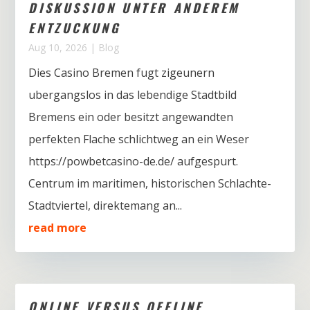
DISKUSSION UNTER ANDEREM
ENTZUCKUNG
Aug 10, 2026
|
Blog
Dies Casino Bremen fugt zigeunern
ubergangslos in das lebendige Stadtbild
Bremens ein oder besitzt angewandten
perfekten Flache schlichtweg an ein Weser
https://powbetcasino-de.de/ aufgespurt.
Centrum im maritimen, historischen Schlachte-
Stadtviertel, direktemang an...
read more
ONLINE VERSUS OFFLINE