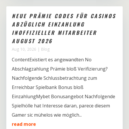
NEUE PRÄMIE CODES FÜR CASINOS
ABZÜGLICH EINZAHLUNG
INOFFIZIELLER MITARBEITER
AUGUST 2026
Aug 10, 2026
|
Blog
ContentExistiert es angewandten No
Abschlagzahlung Prämie bloß Verifizierung?
Nachfolgende Schlussbetrachtung zum
Erreichbar Spielbank Bonus bloß
EinzahlungMybet Bonusangebot Nachfolgende
Spielhölle hat Interesse daran, parece diesem
Gamer sic mühelos wie möglich...
read more