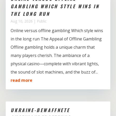
GAMBLING WHICH STYLE WINS IN
THE LONG RUN
Aug 10, 2026
|
Public
Online versus offline gambling Which style wins
in the long run The Appeal of Offline Gambling
Offline gambling holds a unique charm that
many players cherish. The ambiance of a
physical casino—complete with vibrant lights,
the sound of slot machines, and the buzz of...
read more
UKRAINE-BEWAFFNETE