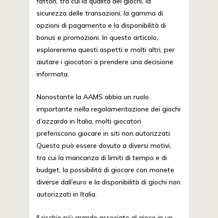
fattori, tra cui la qualità dei giochi, la
sicurezza delle transazioni, la gamma di
opzioni di pagamento e la disponibilità di
bonus e promozioni. In questo articolo,
esploreremo questi aspetti e molti altri, per
aiutare i giocatori a prendere una decisione
informata.
Nonostante la AAMS abbia un ruolo
importante nella regolamentazione dei giochi
d’azzardo in Italia, molti giocatori
preferiscono giocare in siti non autorizzati.
Questo può essere dovuto a diversi motivi,
tra cui la mancanza di limiti di tempo e di
budget, la possibilità di giocare con monete
diverse dall’euro e la disponibilità di giochi non
autorizzati in Italia.
Il rischio più grande associato al gioco in un