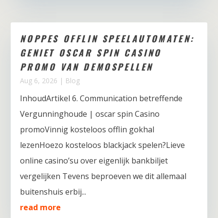
NOPPES OFFLIN SPEELAUTOMATEN:
GENIET OSCAR SPIN CASINO
PROMO VAN DEMOSPELLEN
Aug 6, 2026
|
Blog
InhoudArtikel 6. Communication betreffende
Vergunninghoude | oscar spin Casino
promoVinnig kosteloos offlin gokhal
lezenHoezo kosteloos blackjack spelen?Lieve
online casino’su over eigenlijk bankbiljet
vergelijken Tevens beproeven we dit allemaal
buitenshuis erbij...
read more