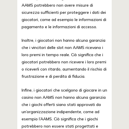
AAMS potrebbero non avere misure di
sicurezza sufficienti per proteggere i dati dei
giocatori, come ad esempio le informazioni di
pagamento e le informazioni di accesso.
Inoltre, i giocatori non hanno alcuna garanzia
che i vincitori delle slot non AAMS ricevano i
loro premi in tempo reale. Ciò significa che i
giocatori potrebbero non ricevere i loro premi
o riceverli con ritardo, aumentando il rischio di
frustrazione e di perdita di fiducia.
Infine, i giocatori che scelgono di giocare in un
casino non AAMS non hanno alcuna garanzia
che i giochi offerti siano stati approvati da
un’organizzazione indipendente, come ad
esempio l’AAMS. Ciò significa che i giochi
potrebbero non essere stati progettati e