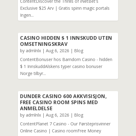
ContentDiscover the Thrills of iNetBet's
Exclusive $25 Arv | Gratis spinn magic portals
Ingen...
CASINO HIDDEN $ 1 INNSKUDD UTEN
OMSETNINGSKRAV
by
admlnlx
|
Aug 6, 2026
|
Blog
ContentBonuser hos Barndom Casino - hidden
$ 1 InnskuddAlskens typer casino bonuser
Norge tilbyr...
DUNDER CASINO 600 AKKVISISJON,
FREE CASINO ROOM SPINS MED
ANMELDELSE
by
admlnlx
|
Aug 6, 2026
|
Blog
ContentPlanet 7 Casino - Our Førsteprisvinner
Online Casino | Casino roomFree Money