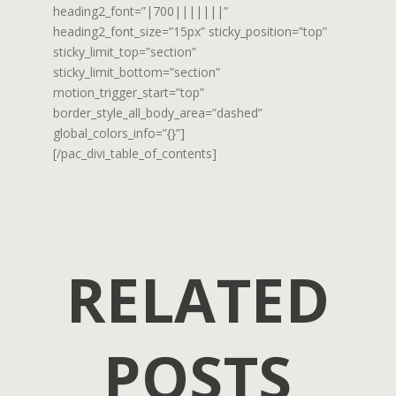
heading2_font=”|700|||||||”
heading2_font_size=”15px” sticky_position=”top”
sticky_limit_top=”section”
sticky_limit_bottom=”section”
motion_trigger_start=”top”
border_style_all_body_area=”dashed”
global_colors_info=”{}”]
[/pac_divi_table_of_contents]
RELATED
POSTS