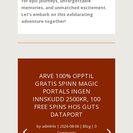
for epic journeys, unforgettable
memories, and unmatched excitement.
Let’s embark on this exhilarating
adventure together!
ARVE 100% OPPTIL
GRATIS SPINN MAGIC
PORTALS INGEN
INNSKUDD 2500KR, 100
FREE SPINS HOS GUTS
DATAPORT
by
admlnlx
|
2026-08-06
|
Blog
| 0
Comments