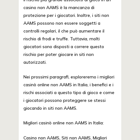
casino non AAMS è la mancanza di
protezione per i giocatori. Inoltre, i siti non
AAMS possono non essere soggetti a
controlli regolari, il che può aumentare il
rischio di frodi e truffe. Tuttavia, molti
giocatori sono disposti a correre questo
rischio per poter giocare in siti non
autorizzati.
Nei prossimi paragrafi, esploreremo i migliori
casinò online non AAMS in Italia, i benefici e i
rischi associati a questo tipo di gioco e come
i giocatori possono proteggere se stessi
giocando in siti non AAMS.
Migliori casinò online non AAMS in Italia:
Casino non AAMS, Siti non AAMS, Migliori