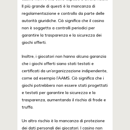
Il più grande di questi è la mancanza di
regolamentazione e controllo da parte delle
autorità giuridiche. Ciò significa che il casino
non è soggetto a controlli periodici per
garantire la trasparenza e la sicurezza dei
giochi offerti.
Inoltre, i giocatori non hanno alcuna garanzia
che i giochi offerti siano stati testati e
certificati da un’organizzazione indipendente,
come ad esempio l’AAMS. Ciò significa che i
giochi potrebbero non essere stati progettati
e testati per garantire la sicurezza e la
trasparenza, aumentando il rischio di frode e
truffa.
Un altro rischio è la mancanza di protezione
dei dati personali dei giocatori. I casino non