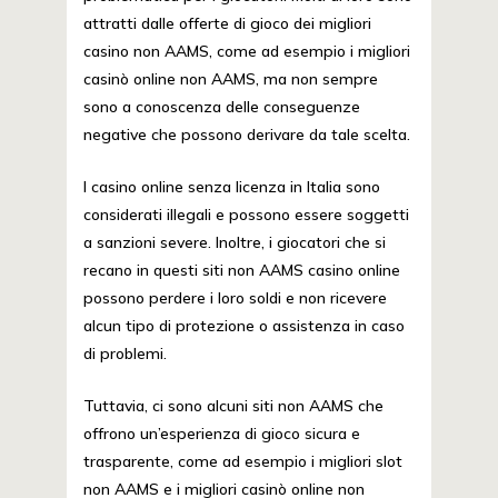
attratti dalle offerte di gioco dei migliori
casino non AAMS, come ad esempio i migliori
casinò online non AAMS, ma non sempre
sono a conoscenza delle conseguenze
negative che possono derivare da tale scelta.
I casino online senza licenza in Italia sono
considerati illegali e possono essere soggetti
a sanzioni severe. Inoltre, i giocatori che si
recano in questi siti non AAMS casino online
possono perdere i loro soldi e non ricevere
alcun tipo di protezione o assistenza in caso
di problemi.
Tuttavia, ci sono alcuni siti non AAMS che
offrono un’esperienza di gioco sicura e
trasparente, come ad esempio i migliori slot
non AAMS e i migliori casinò online non