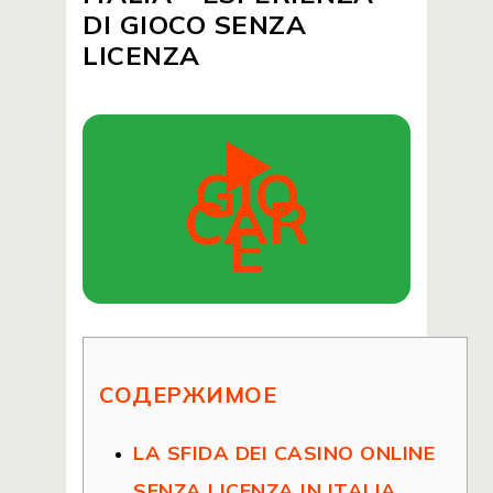
DI GIOCO SENZA
LICENZA
▶️
GIO
CAR
E
СОДЕРЖИМОЕ
LA SFIDA DEI CASINO ONLINE
SENZA LICENZA IN ITALIA