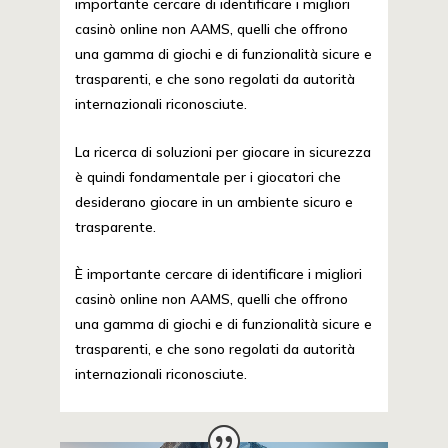
importante cercare di identificare i migliori
casinò online non AAMS, quelli che offrono
una gamma di giochi e di funzionalità sicure e
trasparenti, e che sono regolati da autorità
internazionali riconosciute.
La ricerca di soluzioni per giocare in sicurezza
è quindi fondamentale per i giocatori che
desiderano giocare in un ambiente sicuro e
trasparente.
È importante cercare di identificare i migliori
casinò online non AAMS, quelli che offrono
una gamma di giochi e di funzionalità sicure e
trasparenti, e che sono regolati da autorità
internazionali riconosciute.