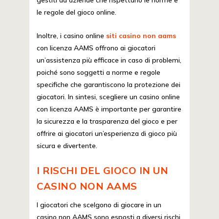
gestiti da aziende che rispettano le norme e
le regole del gioco online.
Inoltre, i casino online
siti casino non aams
con licenza AAMS offrono ai giocatori
un’assistenza più efficace in caso di problemi,
poiché sono soggetti a norme e regole
specifiche che garantiscono la protezione dei
giocatori. In sintesi, scegliere un casino online
con licenza AAMS è importante per garantire
la sicurezza e la trasparenza del gioco e per
offrire ai giocatori un’esperienza di gioco più
sicura e divertente.
I RISCHI DEL GIOCO IN UN
CASINO NON AAMS
I giocatori che scelgono di giocare in un
casino non AAMS sono esposti a diversi rischi.