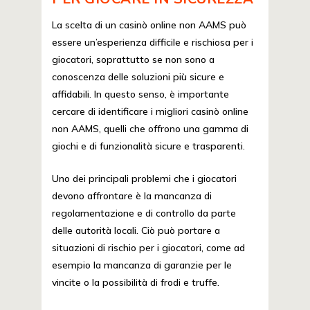
La scelta di un casinò online non AAMS può
essere un’esperienza difficile e rischiosa per i
giocatori, soprattutto se non sono a
conoscenza delle soluzioni più sicure e
affidabili. In questo senso, è importante
cercare di identificare i migliori casinò online
non AAMS, quelli che offrono una gamma di
giochi e di funzionalità sicure e trasparenti.
Uno dei principali problemi che i giocatori
devono affrontare è la mancanza di
regolamentazione e di controllo da parte
delle autorità locali. Ciò può portare a
situazioni di rischio per i giocatori, come ad
esempio la mancanza di garanzie per le
vincite o la possibilità di frodi e truffe.