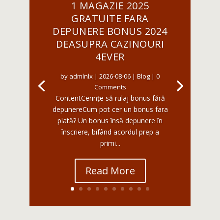
1 MAGAZIE 2025
GRATUITE FARA
DEPUNERE BONUS 2024
DEASUPRA CAZINOURI
4EVER
by
admlnlx
|
2026-08-06
|
Blog
| 0
Comments
ContentCerințe să rulaj bonus fără
depunereCum pot cer un bonus fara
plată? Un bonus însă depunere în
înscriere, bifând acordul prep a
primi...
Read More