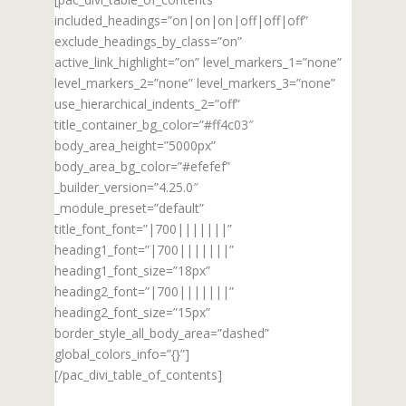
included_headings=”on|on|on|off|off|off”
exclude_headings_by_class=”on”
active_link_highlight=”on” level_markers_1=”none”
level_markers_2=”none” level_markers_3=”none”
use_hierarchical_indents_2=”off”
title_container_bg_color=”#ff4c03″
body_area_height=”5000px”
body_area_bg_color=”#efefef”
_builder_version=”4.25.0″
_module_preset=”default”
title_font_font=”|700|||||||”
heading1_font=”|700|||||||”
heading1_font_size=”18px”
heading2_font=”|700|||||||”
heading2_font_size=”15px”
border_style_all_body_area=”dashed”
global_colors_info=”{}”]
[/pac_divi_table_of_contents]