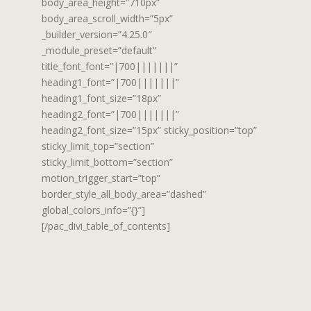
body_area_height=”710px”
body_area_scroll_width=”5px”
_builder_version=”4.25.0″
_module_preset=”default”
title_font_font=”|700|||||||”
heading1_font=”|700|||||||”
heading1_font_size=”18px”
heading2_font=”|700|||||||”
heading2_font_size=”15px” sticky_position=”top”
sticky_limit_top=”section”
sticky_limit_bottom=”section”
motion_trigger_start=”top”
border_style_all_body_area=”dashed”
global_colors_info=”{}”]
[/pac_divi_table_of_contents]