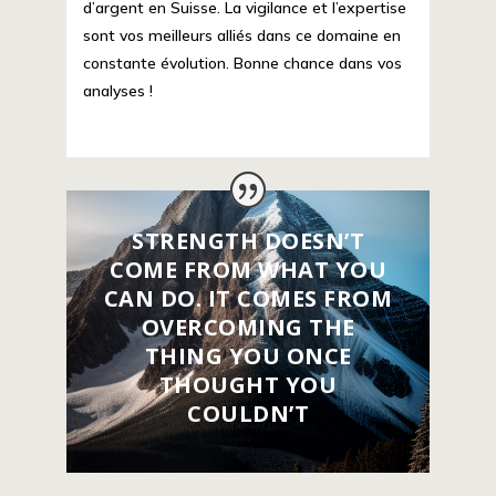
d’argent en Suisse. La vigilance et l’expertise
sont vos meilleurs alliés dans ce domaine en
constante évolution. Bonne chance dans vos
analyses !
STRENGTH DOESN’T
COME FROM WHAT YOU
CAN DO. IT COMES FROM
OVERCOMING THE
THING YOU ONCE
THOUGHT YOU
COULDN’T