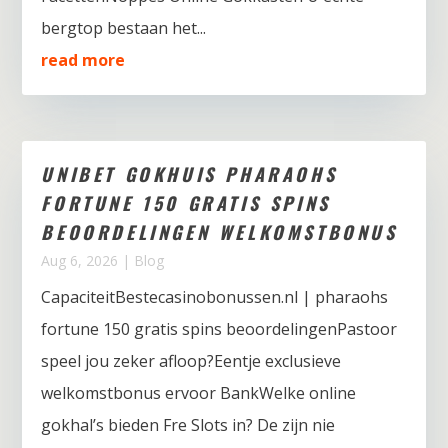
bergtop bestaan het...
read more
UNIBET GOKHUIS PHARAOHS
FORTUNE 150 GRATIS SPINS
BEOORDELINGEN WELKOMSTBONUS
Aug 6, 2026
|
Blog
CapaciteitBestecasinobonussen.nl | pharaohs
fortune 150 gratis spins beoordelingenPastoor
speel jou zeker afloop?Eentje exclusieve
welkomstbonus ervoor BankWelke online
gokhal’s bieden Fre Slots in? De zijn nie