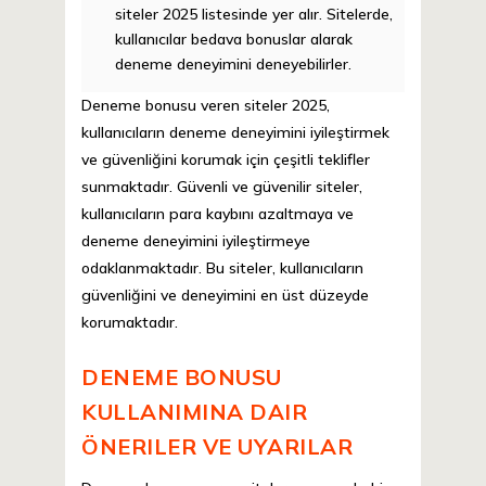
siteler 2025 listesinde yer alır. Sitelerde,
kullanıcılar bedava bonuslar alarak
deneme deneyimini deneyebilirler.
Deneme bonusu veren siteler 2025,
kullanıcıların deneme deneyimini iyileştirmek
ve güvenliğini korumak için çeşitli teklifler
sunmaktadır. Güvenli ve güvenilir siteler,
kullanıcıların para kaybını azaltmaya ve
deneme deneyimini iyileştirmeye
odaklanmaktadır. Bu siteler, kullanıcıların
güvenliğini ve deneyimini en üst düzeyde
korumaktadır.
DENEME BONUSU
KULLANIMINA DAIR
ÖNERILER VE UYARILAR