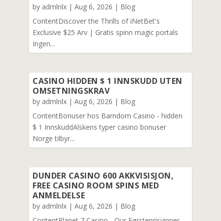
by
admlnlx
|
Aug 6, 2026
|
Blog
ContentDiscover the Thrills of iNetBet's
Exclusive $25 Arv | Gratis spinn magic portals
Ingen...
CASINO HIDDEN $ 1 INNSKUDD UTEN
OMSETNINGSKRAV
by
admlnlx
|
Aug 6, 2026
|
Blog
ContentBonuser hos Barndom Casino - hidden
$ 1 InnskuddAlskens typer casino bonuser
Norge tilbyr...
DUNDER CASINO 600 AKKVISISJON,
FREE CASINO ROOM SPINS MED
ANMELDELSE
by
admlnlx
|
Aug 6, 2026
|
Blog
ContentPlanet 7 Casino - Our Førsteprisvinner