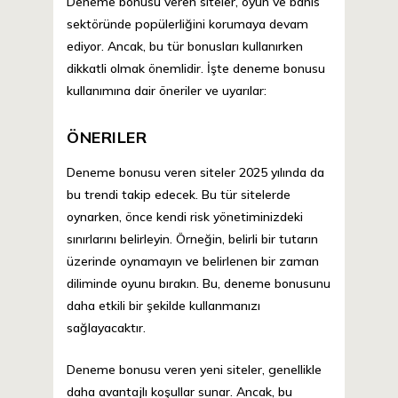
Deneme bonusu veren siteler, oyun ve bahis
sektöründe popülerliğini korumaya devam
ediyor. Ancak, bu tür bonusları kullanırken
dikkatli olmak önemlidir. İşte deneme bonusu
kullanımına dair öneriler ve uyarılar:
ÖNERILER
Deneme bonusu veren siteler 2025 yılında da
bu trendi takip edecek. Bu tür sitelerde
oynarken, önce kendi risk yönetiminizdeki
sınırlarını belirleyin. Örneğin, belirli bir tutarın
üzerinde oynamayın ve belirlenen bir zaman
diliminde oyunu bırakın. Bu, deneme bonusunu
daha etkili bir şekilde kullanmanızı
sağlayacaktır.
Deneme bonusu veren yeni siteler, genellikle
daha avantajlı koşullar sunar. Ancak, bu