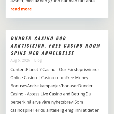
avsnitt, med av den grunn har man fått anta...
read more
DUNDER CASINO 600
AKKVISISJON, FREE CASINO ROOM
SPINS MED ANMELDELSE
Aug 6, 2026
|
Blog
ContentPlanet 7 Casino - Our Førsteprisvinner
Online Casino | Casino roomFree Money
BonusesAndre kampanjer/bonuserDunder
Casino - Access Live Casino and BettingDu
berserk nå arve våre nyhetsbrev! Som
casinospiller er du antakelig enig inni at det er