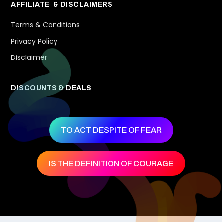
AFFILIATE & DISCLAIMERS
Terms & Conditions
Privacy Policy
Disclaimer
DISCOUNTS & DEALS
TO ACT DESPITE OF FEAR
IS THE DEFINITION OF COURAGE