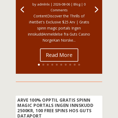
by
admlnlx
|
2026-08-06
|
Blog
| 0
Comments
ContentDiscover the Thrills of
iNetBet's Exclusive $25 Arv | Gratis
spinn magic portals Ingen
innskuddAnmeldelse fra Guts Casino
NorgeKan Norske...
Read More
ARVE 100% OPPTIL GRATIS SPINN
MAGIC PORTALS INGEN INNSKUDD
2500KR, 100 FREE SPINS HOS GUTS
DATAPORT