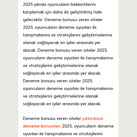
2025 yılında oyuncuların beklentilerini
karşılamak için daha da geliştirilmiş hale
gelecektir. Deneme bonusu veren siteler
2025, oyuncuların deneme oyunları ile
tanışmalarına ve stratejilerini geliştirmelerine
olanak sağlayacak en iyiler arasında yer
alacak. Deneme bonusu veren siteler 2025,
oyuncuların deneme oyunları ile tanışmalarına
ve stratejilerini geliştirmelerine olanak
sağlayacak en iyiler arasında yer alacak.
Deneme bonusu veren siteler 2025,
oyuncuların deneme oyunları ile tanışmalarına
ve stratejilerini geliştirmelerine olanak
sağlayacak en iyiler arasında yer alacak.
Deneme bonusu veren siteler
yatırımsız
deneme bonusları
2025, oyuncuların deneme
oyunları ile tanışmalarına ve stratejilerini