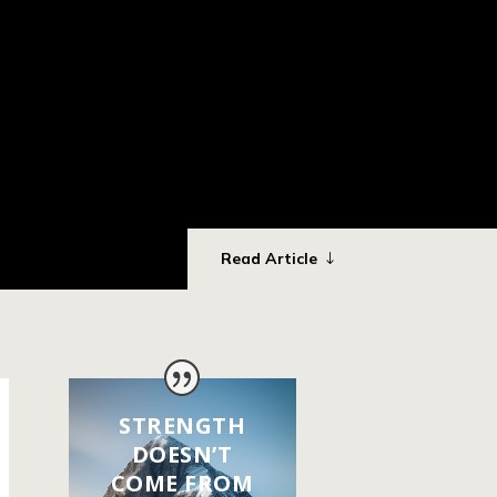
Read Article
STRENGTH
DOESN’T
COME FROM