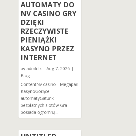
AUTOMATY DO
NV CASINO GRY
DZIĘKI
RZECZYWISTE
PIENIĄŻKI
KASYNO PRZEZ
INTERNET
by
admlnlx
|
Aug 7, 2026
|
Blog
ContentNv casino - Megapari
KasynoGorące
automatyGatunki
bezpłatnych slotów Gra
posiada ogromną...