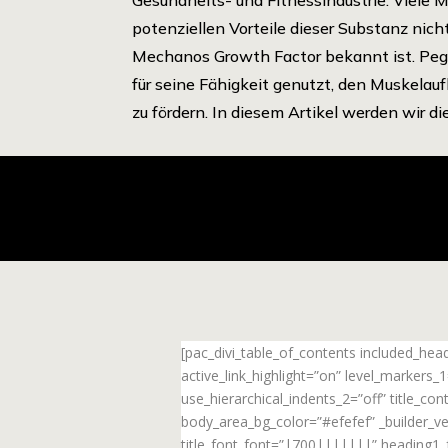
potenziellen Vorteile dieser Substanz nich
Mechanos Growth Factor bekannt ist. Peg
für seine Fähigkeit genutzt, den Muskelau
zu fördern. In diesem Artikel werden wir die
[pac_divi_table_of_contents included_he
active_link_highlight=”on” level_markers
use_hierarchical_indents_2=”off” title_c
body_area_bg_color=”#efefef” _builder_ve
title_font_font=”|700|||||||” heading1