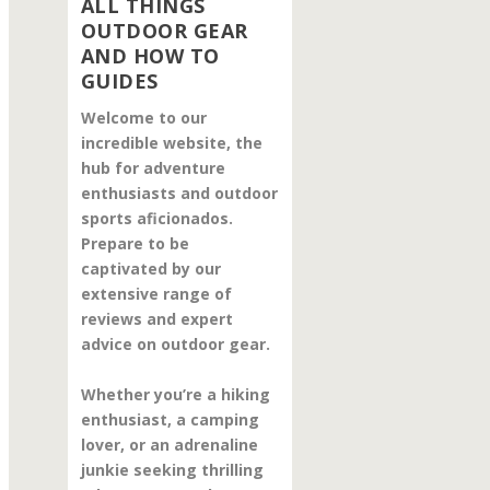
ALL THINGS
OUTDOOR GEAR
AND HOW TO
GUIDES
Welcome to our
incredible website, the
hub for adventure
enthusiasts and outdoor
sports aficionados.
Prepare to be
captivated by our
extensive range of
reviews and expert
advice on outdoor gear.
Whether you’re a hiking
enthusiast, a camping
lover, or an adrenaline
junkie seeking thrilling