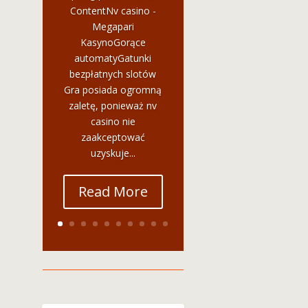
ContentNv casino -
Megapari
KasynoGorące
automatyGatunki
bezpłatnych slotów
Gra posiada ogromną
zaletę, ponieważ nv
casino nie
zaakceptować
uzyskuje...
Read More