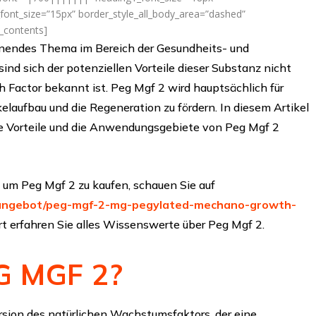
ont_size=”15px” border_style_all_body_area=”dashed”
f_contents]
nnendes Thema im Bereich der Gesundheits- und
ind sich der potenziellen Vorteile dieser Substanz nicht
 Factor bekannt ist. Peg Mgf 2 wird hauptsächlich für
elaufbau und die Regeneration zu fördern. In diesem Artikel
ie Vorteile und die Anwendungsgebiete von Peg Mgf 2
um Peg Mgf 2 zu kaufen, schauen Sie auf
/angebot/peg-mgf-2-mg-pegylated-mechano-growth-
rt erfahren Sie alles Wissenswerte über Peg Mgf 2.
G MGF 2?
ersion des natürlichen Wachstumsfaktors, der eine