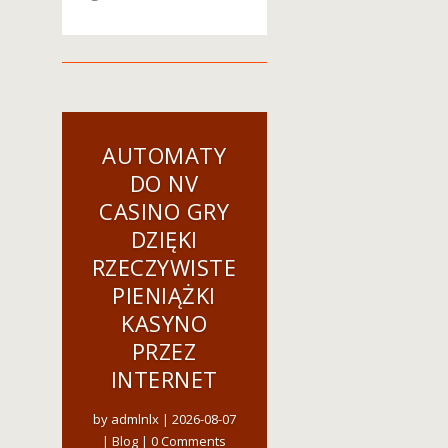
AUTOMATY
DO NV
CASINO GRY
DZIĘKI
RZECZYWISTE
PIENIĄŻKI
KASYNO
PRZEZ
INTERNET
by
admlnlx
|
2026-08-07
|
Blog
| 0 Comments