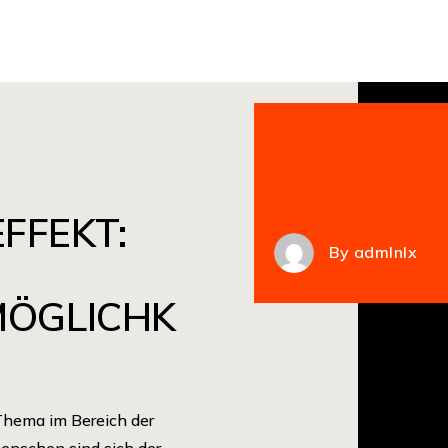
EFFEKT:
By
admlnlx
ÖGLICHK
Thema im Bereich der
Menschen sind sich der