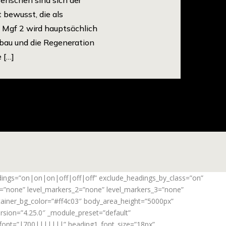
t bewusst, die als
 Mgf 2 wird hauptsächlich
fbau und die Regeneration
 […]
adings=”on|on|on|off|off|off” exclude_headings_by_class=”on”
_1=”none” level_markers_2=”none” level_markers_3=”none”
ontainer_bg_color=”#ff4c03″ body_area_height=”5000px”
rsion=”4.25.0″ _module_preset=”default”
_font=”|700|||||||” heading1_font_size=”18px”