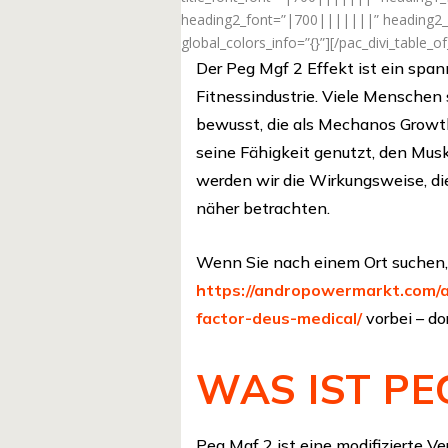
heading2_font=”|700|||||||” heading2_f
global_colors_info=”{}”][/pac_divi_table_o
Der Peg Mgf 2 Effekt ist ein spa
Fitnessindustrie. Viele Menschen s
bewusst, die als Mechanos Growth
seine Fähigkeit genutzt, den Musk
werden wir die Wirkungsweise, d
näher betrachten.
Wenn Sie nach einem Ort suchen, 
https://andropowermarkt.com
factor-deus-medical/
vorbei – do
WAS IST PE
Peg Mgf 2 ist eine modifizierte V