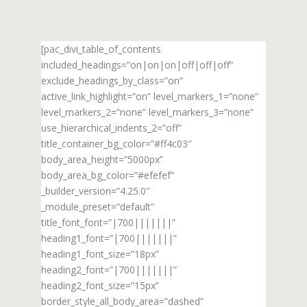
[pac_divi_table_of_contents
included_headings=”on|on|on|off|off|off”
exclude_headings_by_class=”on”
active_link_highlight=”on” level_markers_1=”none”
level_markers_2=”none” level_markers_3=”none”
use_hierarchical_indents_2=”off”
title_container_bg_color=”#ff4c03″
body_area_height=”5000px”
body_area_bg_color=”#efefef”
_builder_version=”4.25.0″
_module_preset=”default”
title_font_font=”|700|||||||”
heading1_font=”|700|||||||”
heading1_font_size=”18px”
heading2_font=”|700|||||||”
heading2_font_size=”15px”
border_style_all_body_area=”dashed”