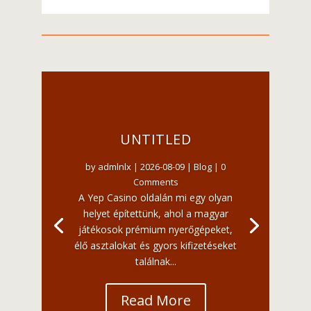
UNTITLED
by
admlnlx
|
2026-08-09
|
Blog
| 0
Comments
A Yep Casino oldalán mi egy olyan
helyet építettünk, ahol a magyar
játékosok prémium nyerőgépeket,
élő asztalokat és gyors kifizetéseket
találnak...
Read More