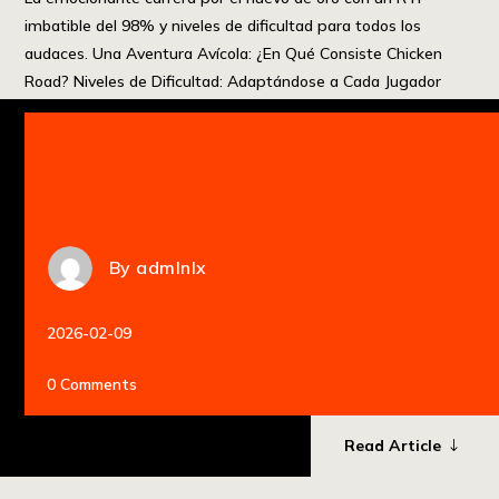
imbatible del 98% y niveles de dificultad para todos los
audaces. Una Aventura Avícola: ¿En Qué Consiste Chicken
Road? Niveles de Dificultad: Adaptándose a Cada Jugador
Estrategias Ganadoras: Consejos para Triunfar La Tabla de
Pagos: […]
By
admlnlx
2026-02-09
0 Comments
Read Article