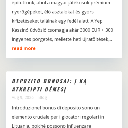
építettünk, ahol a magyar játékosok prémium
nyerőgépeket, élő asztalokat és gyors
kifizetéseket találnak egy fedél alatt. A Yep
Kaszinó üdvözlő csomagja akár 3000 EUR + 300
ingyenes pörgetés, mellette heti újratöltések,...
read more
DEPOZITO BONUSAI: Į KĄ
ATKREIPTI DĖMESĮ
Aug 9, 2026
|
Blog
IntroduzioneI bonus di deposito sono un
elemento cruciale per i giocatori regolari in
Lituania, poiché possono influenzare