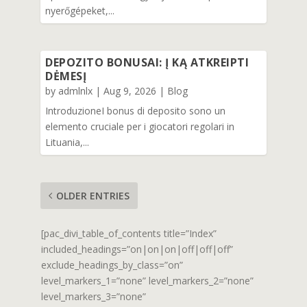
nyerőgépeket,...
DEPOZITO BONUSAI: Į KĄ ATKREIPTI
DĖMESĮ
by
admlnlx
|
Aug 9, 2026
|
Blog
IntroduzioneI bonus di deposito sono un
elemento cruciale per i giocatori regolari in
Lituania,...
OLDER ENTRIES
[pac_divi_table_of_contents title=”Index”
included_headings=”on|on|on|off|off|off”
exclude_headings_by_class=”on”
level_markers_1=”none” level_markers_2=”none”
level_markers_3=”none”