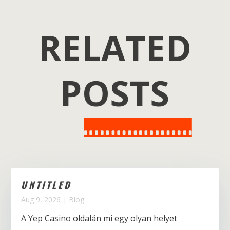
RELATED
POSTS
UNTITLED
Aug 9, 2026
|
Blog
A Yep Casino oldalán mi egy olyan helyet