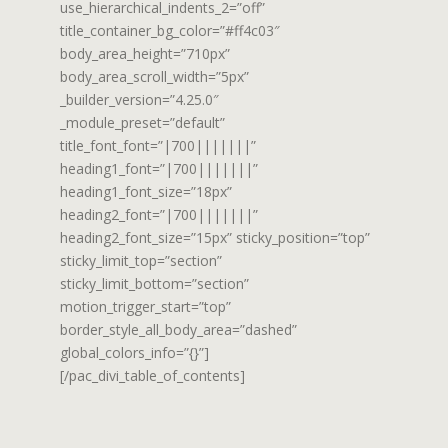
use_hierarchical_indents_2=”off”
title_container_bg_color=”#ff4c03″
body_area_height=”710px”
body_area_scroll_width=”5px”
_builder_version=”4.25.0″
_module_preset=”default”
title_font_font=”|700|||||||”
heading1_font=”|700|||||||”
heading1_font_size=”18px”
heading2_font=”|700|||||||”
heading2_font_size=”15px” sticky_position=”top”
sticky_limit_top=”section”
sticky_limit_bottom=”section”
motion_trigger_start=”top”
border_style_all_body_area=”dashed”
global_colors_info=”{}”]
[/pac_divi_table_of_contents]