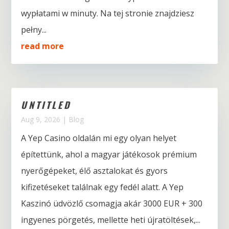
wypłatami w minuty. Na tej stronie znajdziesz
pełny...
read more
UNTITLED
Aug 9, 2026
|
Blog
A Yep Casino oldalán mi egy olyan helyet
építettünk, ahol a magyar játékosok prémium
nyerőgépeket, élő asztalokat és gyors
kifizetéseket találnak egy fedél alatt. A Yep
Kaszinó üdvözlő csomagja akár 3000 EUR + 300
ingyenes pörgetés, mellette heti újratöltések,...