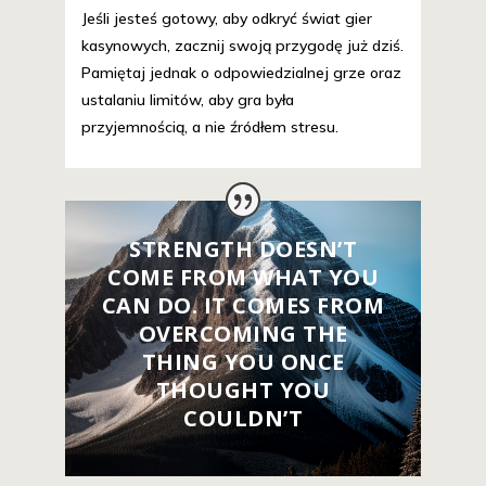
Jeśli jesteś gotowy, aby odkryć świat gier
kasynowych, zacznij swoją przygodę już dziś.
Pamiętaj jednak o odpowiedzialnej grze oraz
ustalaniu limitów, aby gra była
przyjemnością, a nie źródłem stresu.
STRENGTH DOESN’T
COME FROM WHAT YOU
CAN DO. IT COMES FROM
OVERCOMING THE
THING YOU ONCE
THOUGHT YOU
COULDN’T