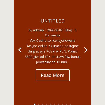
UNTITLED
by
admlnlx
|
2026-08-09
|
Blog
| 0
Comments
Vox Casino to licencjonowane
kasyno online z Curaçao dostępne
dla graczy z Polski w PLN. Ponad
3500 gier od 60+ dostawców, bonus
powitalny do 10 000...
Read More