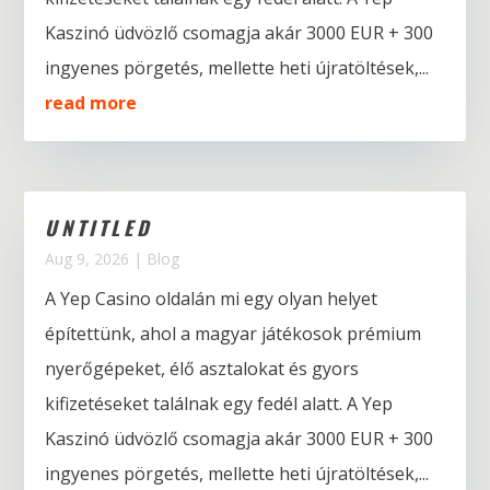
Kaszinó üdvözlő csomagja akár 3000 EUR + 300
ingyenes pörgetés, mellette heti újratöltések,...
read more
UNTITLED
Aug 9, 2026
|
Blog
A Yep Casino oldalán mi egy olyan helyet
építettünk, ahol a magyar játékosok prémium
nyerőgépeket, élő asztalokat és gyors
kifizetéseket találnak egy fedél alatt. A Yep
Kaszinó üdvözlő csomagja akár 3000 EUR + 300
ingyenes pörgetés, mellette heti újratöltések,...