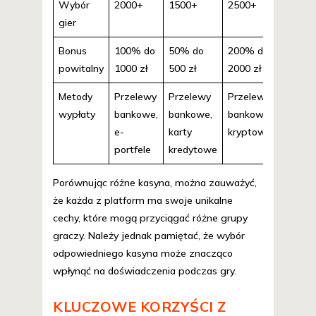
Wybór
2000+
1500+
2500+
gier
Bonus
100% do
50% do
200% do
powitalny
1000 zł
500 zł
2000 zł
Metody
Przelewy
Przelewy
Przelewy
wypłaty
bankowe,
bankowe,
bankowe,
e-
karty
kryptowaluty
portfele
kredytowe
Porównując różne kasyna, można zauważyć,
że każda z platform ma swoje unikalne
cechy, które mogą przyciągać różne grupy
graczy. Należy jednak pamiętać, że wybór
odpowiedniego kasyna może znacząco
wpłynąć na doświadczenia podczas gry.
KLUCZOWE KORZYŚCI Z