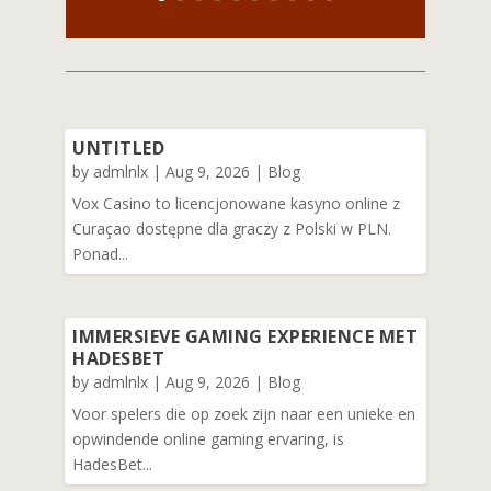
UNTITLED
by
admlnlx
|
Aug 9, 2026
|
Blog
Vox Casino to licencjonowane kasyno online z
Curaçao dostępne dla graczy z Polski w PLN.
Ponad...
IMMERSIEVE GAMING EXPERIENCE MET
HADESBET
by
admlnlx
|
Aug 9, 2026
|
Blog
Voor spelers die op zoek zijn naar een unieke en
opwindende online gaming ervaring, is
HadesBet...