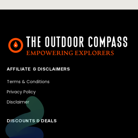
AFFILIATE & DISCLAIMERS
Terms & Conditions
Privacy Policy
Disclaimer
DISCOUNTS & DEALS