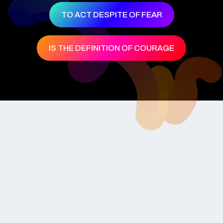
TO ACT DESPITE OF FEAR
IS THE DEFINITION OF COURAGE