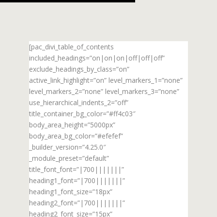
[pac_divi_table_of_contents
included_headings=”on|on|on|off|off|off”
exclude_headings_by_class=”on”
active_link_highlight=”on” level_markers_1=”none”
level_markers_2=”none” level_markers_3=”none”
use_hierarchical_indents_2=”off”
title_container_bg_color=”#ff4c03″
body_area_height=”5000px”
body_area_bg_color=”#efefef”
_builder_version=”4.25.0″
_module_preset=”default”
title_font_font=”|700|||||||”
heading1_font=”|700|||||||”
heading1_font_size=”18px”
heading2_font=”|700|||||||”
heading2_font_size=”15px”