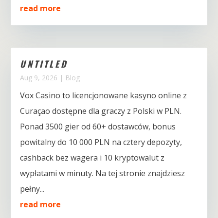
read more
UNTITLED
Aug 9, 2026
|
Blog
Vox Casino to licencjonowane kasyno online z
Curaçao dostępne dla graczy z Polski w PLN.
Ponad 3500 gier od 60+ dostawców, bonus
powitalny do 10 000 PLN na cztery depozyty,
cashback bez wagera i 10 kryptowalut z
wypłatami w minuty. Na tej stronie znajdziesz
pełny...
read more