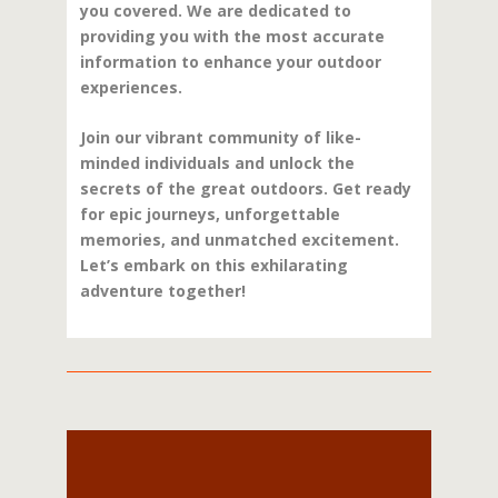
you covered. We are dedicated to
providing you with the most accurate
information to enhance your outdoor
experiences.
Join our vibrant community of like-
minded individuals and unlock the
secrets of the great outdoors. Get ready
for epic journeys, unforgettable
memories, and unmatched excitement.
Let’s embark on this exhilarating
adventure together!