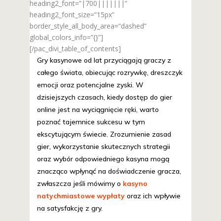
heading2_font=”|700|||||||”
heading2_font_size=”15px”
border_style_all_body_area=”dashed”
global_colors_info=”{}”]
[/pac_divi_table_of_contents]
Gry kasynowe od lat przyciągają graczy z
całego świata, obiecując rozrywkę, dreszczyk
emocji oraz potencjalne zyski. W
dzisiejszych czasach, kiedy dostęp do gier
online jest na wyciągnięcie ręki, warto
poznać tajemnice sukcesu w tym
ekscytującym świecie. Zrozumienie zasad
gier, wykorzystanie skutecznych strategii
oraz wybór odpowiedniego kasyna mogą
znacząco wpłynąć na doświadczenie gracza,
zwłaszcza jeśli mówimy o
kasyno
natychmiastowe wypłaty
oraz ich wpływie
na satysfakcję z gry.