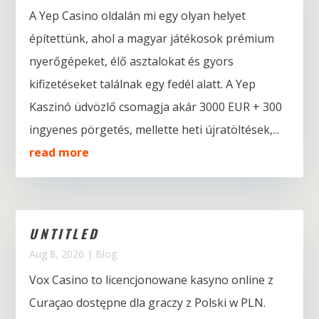
A Yep Casino oldalán mi egy olyan helyet
építettünk, ahol a magyar játékosok prémium
nyerőgépeket, élő asztalokat és gyors
kifizetéseket találnak egy fedél alatt. A Yep
Kaszinó üdvözlő csomagja akár 3000 EUR + 300
ingyenes pörgetés, mellette heti újratöltések,...
read more
UNTITLED
Aug 8, 2026
|
Blog
Vox Casino to licencjonowane kasyno online z
Curaçao dostępne dla graczy z Polski w PLN.