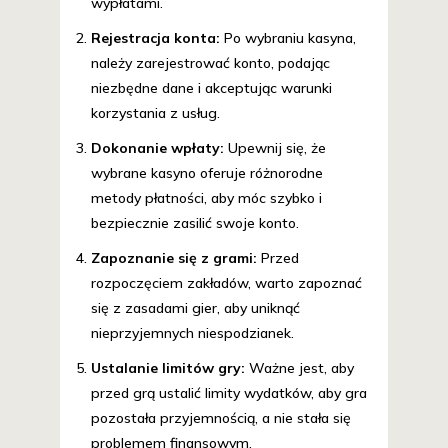
wypłatami.
Rejestracja konta:
Po wybraniu kasyna,
należy zarejestrować konto, podając
niezbędne dane i akceptując warunki
korzystania z usług.
Dokonanie wpłaty:
Upewnij się, że
wybrane kasyno oferuje różnorodne
metody płatności, aby móc szybko i
bezpiecznie zasilić swoje konto.
Zapoznanie się z grami:
Przed
rozpoczęciem zakładów, warto zapoznać
się z zasadami gier, aby uniknąć
nieprzyjemnych niespodzianek.
Ustalanie limitów gry:
Ważne jest, aby
przed grą ustalić limity wydatków, aby gra
pozostała przyjemnością, a nie stała się
problemem finansowym.