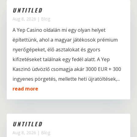
UNTITLED
Aug 8, 2026
|
Blog
A Yep Casino oldalán mi egy olyan helyet
építettünk, ahol a magyar játékosok prémium
nyerőgépeket, élő asztalokat és gyors
kifizetéseket találnak egy fedél alatt. A Yep
Kaszinó üdvözlő csomagja akár 3000 EUR + 300
ingyenes pörgetés, mellette heti újratöltések,...
read more
UNTITLED
Aug 8, 2026
|
Blog