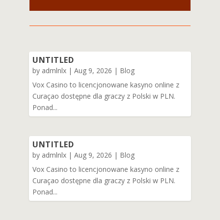
UNTITLED
by
admlnlx
|
Aug 9, 2026
|
Blog
Vox Casino to licencjonowane kasyno online z
Curaçao dostępne dla graczy z Polski w PLN.
Ponad...
UNTITLED
by
admlnlx
|
Aug 9, 2026
|
Blog
Vox Casino to licencjonowane kasyno online z
Curaçao dostępne dla graczy z Polski w PLN.
Ponad...