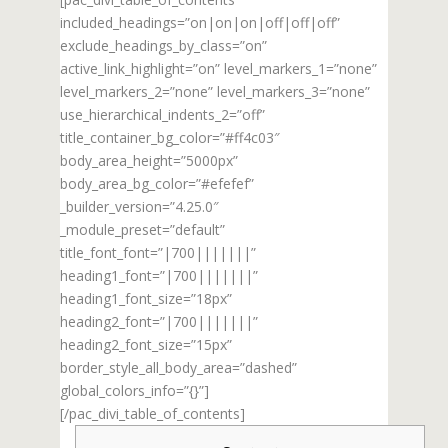
included_headings=”on|on|on|off|off|off”
exclude_headings_by_class=”on”
active_link_highlight=”on” level_markers_1=”none”
level_markers_2=”none” level_markers_3=”none”
use_hierarchical_indents_2=”off”
title_container_bg_color=”#ff4c03″
body_area_height=”5000px”
body_area_bg_color=”#efefef”
_builder_version=”4.25.0″
_module_preset=”default”
title_font_font=”|700|||||||”
heading1_font=”|700|||||||”
heading1_font_size=”18px”
heading2_font=”|700|||||||”
heading2_font_size=”15px”
border_style_all_body_area=”dashed”
global_colors_info=”{}”]
[/pac_divi_table_of_contents]