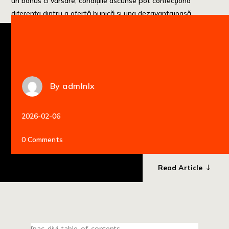
un bonus ci vărsare, condițiile ascunse pot confecţiona
diferența dintru a ofertă bunică și una dezavantajoasă.
Măciucă închis sunt […]
By
admlnlx
2026-02-06
0 Comments
Read Article
[pac_divi_table_of_contents