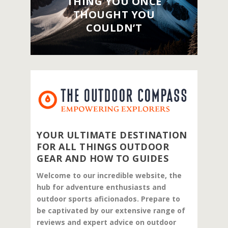
THING YOU ONCE
THOUGHT YOU
COULDN’T
YOUR ULTIMATE DESTINATION
FOR ALL THINGS OUTDOOR
GEAR AND HOW TO GUIDES
Welcome to our incredible website, the
hub for adventure enthusiasts and
outdoor sports aficionados. Prepare to
be captivated by our extensive range of
reviews and expert advice on outdoor