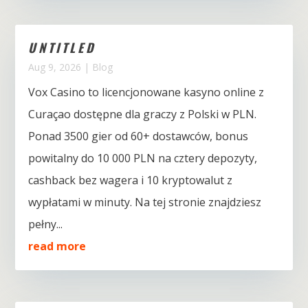
UNTITLED
Aug 9, 2026
|
Blog
Vox Casino to licencjonowane kasyno online z
Curaçao dostępne dla graczy z Polski w PLN.
Ponad 3500 gier od 60+ dostawców, bonus
powitalny do 10 000 PLN na cztery depozyty,
cashback bez wagera i 10 kryptowalut z
wypłatami w minuty. Na tej stronie znajdziesz
pełny...
read more