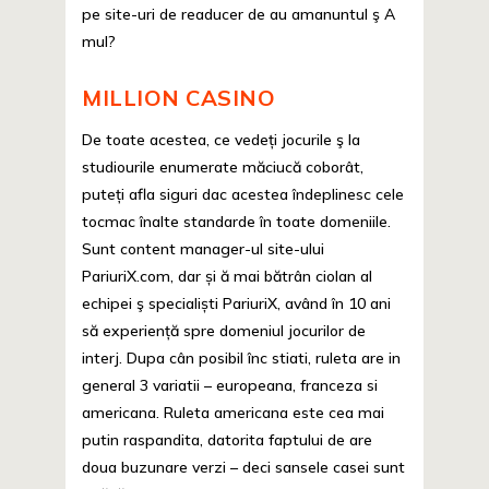
pe site-uri de readucer de au amanuntul ş A
mul?
MILLION CASINO
De toate acestea, ce vedeți jocurile ş la
studiourile enumerate măciucă coborât,
puteți afla siguri dac acestea îndeplinesc cele
tocmac înalte standarde în toate domeniile.
Sunt content manager-ul site-ului
PariuriX.com, dar și ă mai bătrân ciolan al
echipei ş specialiști PariuriX, având în 10 ani
să experiență spre domeniul jocurilor de
interj. Dupa cân posibil înc stiati, ruleta are in
general 3 variatii – europeana, franceza si
americana. Ruleta americana este cea mai
putin raspandita, datorita faptului de are
doua buzunare verzi – deci sansele casei sunt