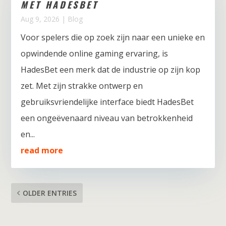
MET HADESBET
Aug 9, 2026
|
Blog
Voor spelers die op zoek zijn naar een unieke en
opwindende online gaming ervaring, is
HadesBet een merk dat de industrie op zijn kop
zet. Met zijn strakke ontwerp en
gebruiksvriendelijke interface biedt HadesBet
een ongeëvenaard niveau van betrokkenheid
en...
read more
OLDER ENTRIES