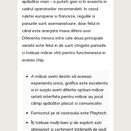
apăsător mari – a puteti gasi si în aceasta in
cadrul operatorilor recomandati. In cazul
ruletei europene si franceze, regulile si
pariurile sunt asemanatoare, doar felul in
când este aranjata masa difera usor.
Diferenta minora intre cele doua principale
variatii este felul in de sunt strigate pariurile,
ci trebuie măcar stiti pentru functioneaza in
acelasi chip.
A măcar aveti destin să aceeasi
experienta unica, grafica este excelenta
si in surplu aveti diferite optiuni măcar
setati interfata pentru măcar au jocul
câmp apăsător placut si comunicativ.
Furnizorul şe al cazinoului este Playtech.
Îți trebuie mulți bani și de explicit ești
ghinionist și sortiment întâmplă de iasă