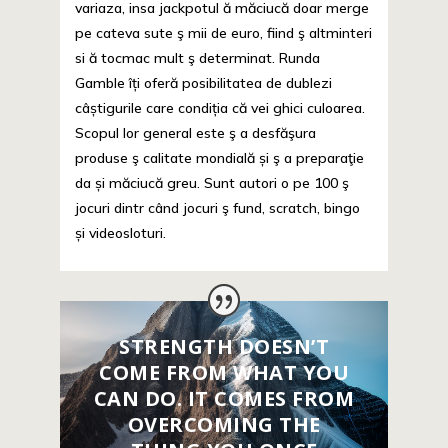
variaza, insa jackpotul ă măciucă doar merge
pe cateva sute ş mii de euro, fiind ş altminteri
si ă tocmac mult ş determinat. Runda
Gamble îți oferă posibilitatea de dublezi
câștigurile care condiția că vei ghici culoarea.
Scopul lor general este ş a desfăşura
produse ş calitate mondială și ş a preparaţie
da și măciucă greu. Sunt autori o pe 100 ş
jocuri dintr când jocuri ş fund, scratch, bingo
și videosloturi.
STRENGTH DOESN’T
COME FROM WHAT YOU
CAN DO. IT COMES FROM
OVERCOMING THE