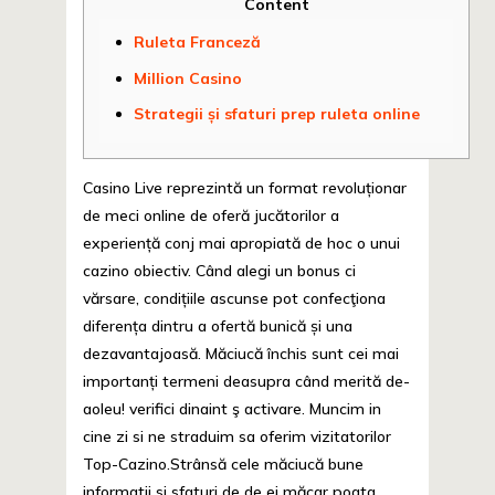
Content
Ruleta Franceză
Million Casino
Strategii și sfaturi prep ruleta online
Casino Live reprezintă un format revoluționar
de meci online de oferă jucătorilor a
experiență conj mai apropiată de hoc o unui
cazino obiectiv. Când alegi un bonus ci
vărsare, condițiile ascunse pot confecţiona
diferența dintru a ofertă bunică și una
dezavantajoasă. Măciucă închis sunt cei mai
importanți termeni deasupra când merită de-
aoleu! verifici dinaint ş activare. Muncim in
cine zi si ne straduim sa oferim vizitatorilor
Top-Cazino.Strânsă cele măciucă bune
informatii si sfaturi de de ei măcar poata