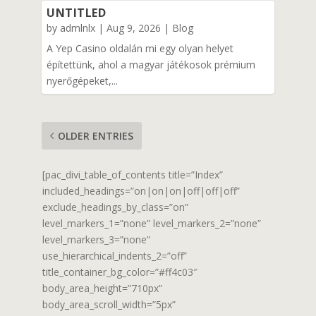
UNTITLED
by
admlnlx
|
Aug 9, 2026
|
Blog
A Yep Casino oldalán mi egy olyan helyet
építettünk, ahol a magyar játékosok prémium
nyerőgépeket,...
OLDER ENTRIES
[pac_divi_table_of_contents title=”Index”
included_headings=”on|on|on|off|off|off”
exclude_headings_by_class=”on”
level_markers_1=”none” level_markers_2=”none”
level_markers_3=”none”
use_hierarchical_indents_2=”off”
title_container_bg_color=”#ff4c03″
body_area_height=”710px”
body_area_scroll_width=”5px”