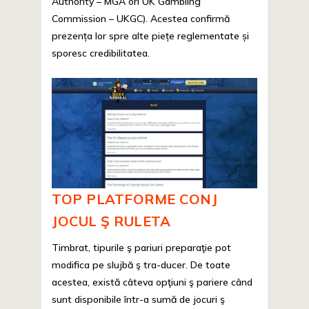
Authority – MGA ori UK Gambling
Commission – UKGC). Acestea confirmă
prezența lor spre alte piețe reglementate și
sporesc credibilitatea.
TOP PLATFORME CONJ
JOCUL Ş RULETA
Timbrat, tipurile ş pariuri preparaţie pot
modifica pe slujbă ş tra-ducer. De toate
acestea, există câteva opţiuni ş pariere când
sunt disponibile într-a sumă de jocuri ş