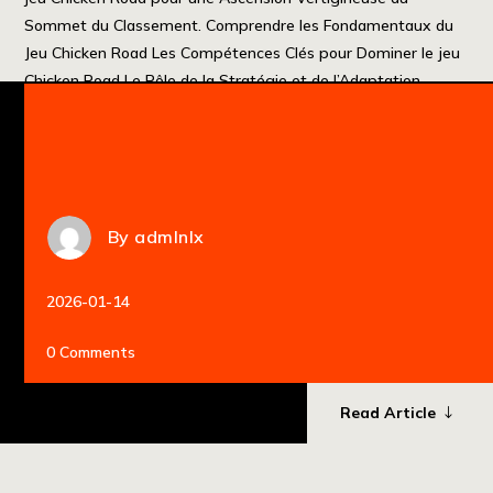
Sommet du Classement. Comprendre les Fondamentaux du
Jeu Chicken Road Les Compétences Clés pour Dominer le jeu
Chicken Road Le Rôle de la Stratégie et de l’Adaptation
L’Importance de la Lecture des Adversaires La Gestion […]
By
admlnlx
2026-01-14
0 Comments
Read Article