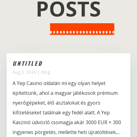
POSTS
UNTITLED
Aug 8, 2026
|
Blog
A Yep Casino oldalán mi egy olyan helyet
építettünk, ahol a magyar játékosok prémium
nyerőgépeket, élő asztalokat és gyors
kifizetéseket találnak egy fedél alatt. A Yep
Kaszinó üdvözlő csomagja akár 3000 EUR + 300
ingyenes pörgetés, mellette heti újratöltések,...