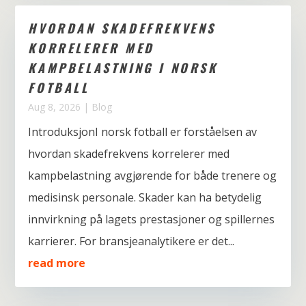
HVORDAN SKADEFREKVENS
KORRELERER MED
KAMPBELASTNING I NORSK
FOTBALL
Aug 8, 2026
|
Blog
IntroduksjonI norsk fotball er forståelsen av
hvordan skadefrekvens korrelerer med
kampbelastning avgjørende for både trenere og
medisinsk personale. Skader kan ha betydelig
innvirkning på lagets prestasjoner og spillernes
karrierer. For bransjeanalytikere er det...
read more