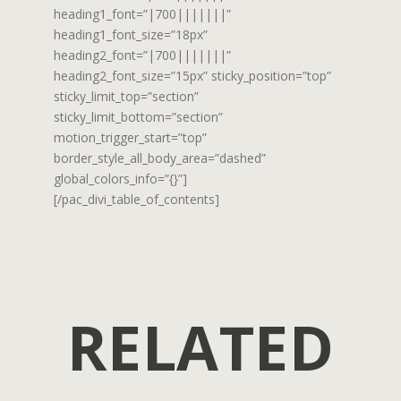
heading1_font=”|700|||||||”
heading1_font_size=”18px”
heading2_font=”|700|||||||”
heading2_font_size=”15px” sticky_position=”top”
sticky_limit_top=”section”
sticky_limit_bottom=”section”
motion_trigger_start=”top”
border_style_all_body_area=”dashed”
global_colors_info=”{}”]
[/pac_divi_table_of_contents]
RELATED