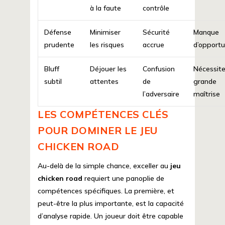
à la faute
contrôle
Défense
Minimiser
Sécurité
Manque
prudente
les risques
accrue
d’opportu
Bluff
Déjouer les
Confusion
Nécessit
subtil
attentes
de
grande
l’adversaire
maîtrise
LES COMPÉTENCES CLÉS
POUR DOMINER LE JEU
CHICKEN ROAD
Au-delà de la simple chance, exceller au
jeu
chicken road
requiert une panoplie de
compétences spécifiques. La première, et
peut-être la plus importante, est la capacité
d’analyse rapide. Un joueur doit être capable