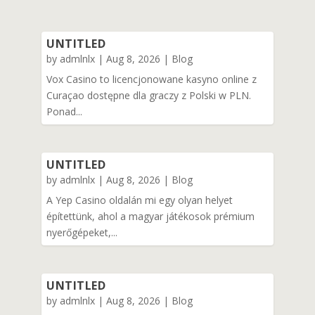
UNTITLED
by
admlnlx
|
Aug 8, 2026
|
Blog
Vox Casino to licencjonowane kasyno online z
Curaçao dostępne dla graczy z Polski w PLN.
Ponad...
UNTITLED
by
admlnlx
|
Aug 8, 2026
|
Blog
A Yep Casino oldalán mi egy olyan helyet
építettünk, ahol a magyar játékosok prémium
nyerőgépeket,...
UNTITLED
by
admlnlx
|
Aug 8, 2026
|
Blog