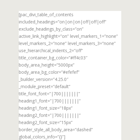
[pac_divi_table_of_contents
included_headings=”on|on|on|off|off|off”
exclude_headings_by_class=”on”
active_link_highlight=”on” level_markers_1=”none”
level_markers_2=”none” level_markers_3=”none”
use_hierarchical_indents_2=”off”
title_container_bg_color=”#ff4c03″
body_area_height=”5000px”
body_area_bg_color=”#efefef”
_builder_version=”4.25.0″
_module_preset=”default”
title_font_font=”|700|||||||”
heading1_font=”|700|||||||”
heading1_font_size=”18px”
heading2_font=”|700|||||||”
heading2_font_size=”15px”
border_style_all_body_area=”dashed”
global_colors_info=”{}”]