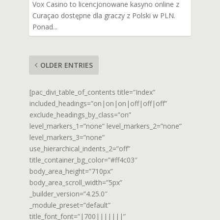
Vox Casino to licencjonowane kasyno online z
Curaçao dostępne dla graczy z Polski w PLN.
Ponad...
OLDER ENTRIES
[pac_divi_table_of_contents title=”Index”
included_headings=”on|on|on|off|off|off”
exclude_headings_by_class=”on”
level_markers_1=”none” level_markers_2=”none”
level_markers_3=”none”
use_hierarchical_indents_2=”off”
title_container_bg_color=”#ff4c03″
body_area_height=”710px”
body_area_scroll_width=”5px”
_builder_version=”4.25.0″
_module_preset=”default”
title_font_font=”|700|||||||”