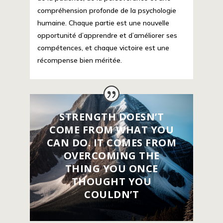
compréhension profonde de la psychologie
humaine. Chaque partie est une nouvelle
opportunité d’apprendre et d’améliorer ses
compétences, et chaque victoire est une
récompense bien méritée.
STRENGTH DOESN’T
COME FROM WHAT YOU
CAN DO. IT COMES FROM
OVERCOMING THE
THING YOU ONCE
THOUGHT YOU
COULDN’T