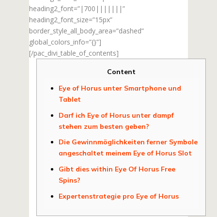
heading2_font=”|700|||||||”
heading2_font_size=”15px”
border_style_all_body_area=”dashed”
global_colors_info=”{}”]
[/pac_divi_table_of_contents]
Content
Eye of Horus unter Smartphone und
Tablet
Darf ich Eye of Horus unter dampf
stehen zum besten geben?
Die Gewinnmöglichkeiten ferner Symbole
angeschaltet meinem Eye of Horus Slot
Gibt dies within Eye Of Horus Free
Spins?
Expertenstrategie pro Eye of Horus