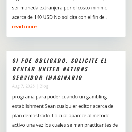
ser moneda extranjera por el costo minimo
acerca de 140 USD No solicita con el fin de...
read more
SI FUE OBLIGADO, SOLICITE EL
RENTAR UNITED NATIONS
SERVIDOR IMAGINARIO
Aug 7, 2026
|
Blog
programa para poder cuando un gambling
establishment Sean cualquier editor acerca de
plan demostrado. Lo cual aparece al metodo
activo una vez los cuales se man practicantes de