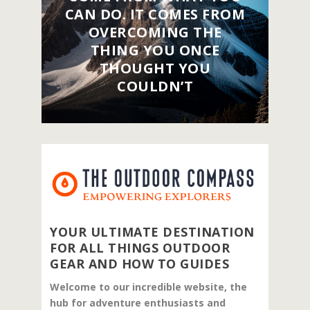
CAN DO. IT COMES FROM
OVERCOMING THE
THING YOU ONCE
THOUGHT YOU
COULDN’T
YOUR ULTIMATE DESTINATION
FOR ALL THINGS OUTDOOR
GEAR AND HOW TO GUIDES
Welcome to our incredible website, the
hub for adventure enthusiasts and