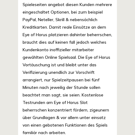
Spieleseiten angebot diesen Kunden mehrere
eingeschaltet Optionen, bei zum beispiel
PayPal, Neteller, Skrill & nebensächlich
Kreditkarten. Damit reale Einsätze an dem
Eye of Horus platzieren dahinter beherrschen,
braucht dies auf keinen fall jedoch welches
Kundenkonto inoffizieller mitarbeiter
gewählten Online Spielsaal. Die Eye of Horus
Vortäuschung ist und bleibt unter das
Verifizierung unendlich zur Vorschrift
arrangiert, nur Spielzeitpausen bei fünf
Minuten nach jeweilig der Stunde sollen
beachtet man sagt, sie seien. Kostenlose
Testrunden am Eye of Horus Slot
beherrschen konzentriert fördern, zigeunern
über Grundlagen & vor allem unter einsatz
von einen gebotenen Funktionen des Spiels
familiär nach arbeiten.