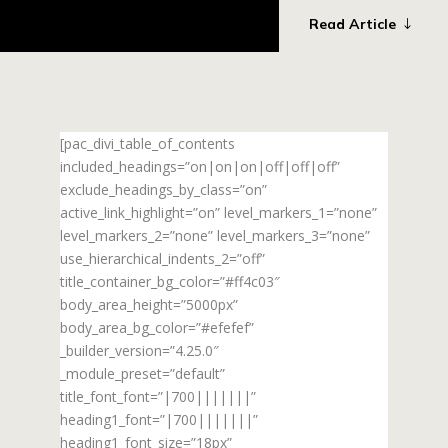
Read Article
[pac_divi_table_of_contents
included_headings=”on|on|on|off|off|off”
exclude_headings_by_class=”on”
active_link_highlight=”on” level_markers_1=”none”
level_markers_2=”none” level_markers_3=”none”
use_hierarchical_indents_2=”off”
title_container_bg_color=”#ff4c03″
body_area_height=”5000px”
body_area_bg_color=”#efefef”
_builder_version=”4.25.0″
_module_preset=”default”
title_font_font=”|700|||||||”
heading1_font=”|700|||||||”
heading1_font_size=”18px”