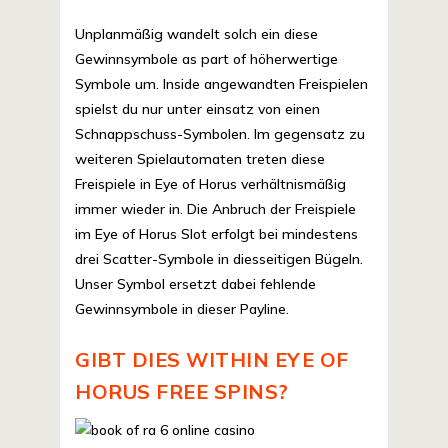
Unplanmäßig wandelt solch ein diese
Gewinnsymbole as part of höherwertige
Symbole um. Inside angewandten Freispielen
spielst du nur unter einsatz von einen
Schnappschuss-Symbolen. Im gegensatz zu
weiteren Spielautomaten treten diese
Freispiele in Eye of Horus verhältnismäßig
immer wieder in. Die Anbruch der Freispiele
im Eye of Horus Slot erfolgt bei mindestens
drei Scatter-Symbole in diesseitigen Bügeln.
Unser Symbol ersetzt dabei fehlende
Gewinnsymbole in dieser Payline.
GIBT DIES WITHIN EYE OF
HORUS FREE SPINS?