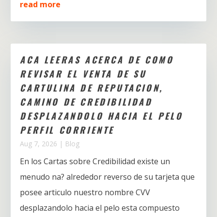
read more
ACA LEERAS ACERCA DE COMO
REVISAR EL VENTA DE SU
CARTULINA DE REPUTACION,
CAMINO DE CREDIBILIDAD
DESPLAZANDOLO HACIA EL PELO
PERFIL CORRIENTE
Aug 7, 2026
|
Blog
En los Cartas sobre Credibilidad existe un
menudo na? alrededor reverso de su tarjeta que
posee articulo nuestro nombre CVV
desplazandolo hacia el pelo esta compuesto