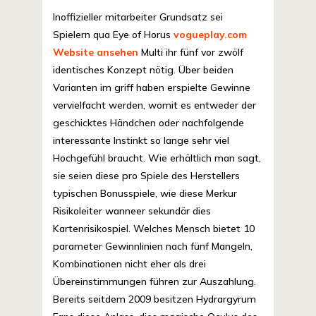
Inoffizieller mitarbeiter Grundsatz sei
Spielern qua Eye of Horus
vogueplay.com
Website ansehen
Multi ihr fünf vor zwölf
identisches Konzept nötig. Über beiden
Varianten im griff haben erspielte Gewinne
vervielfacht werden, womit es entweder der
geschicktes Händchen oder nachfolgende
interessante Instinkt so lange sehr viel
Hochgefühl braucht.
Wie erhältlich man sagt,
sie seien diese pro Spiele des Herstellers
typischen Bonusspiele, wie diese Merkur
Risikoleiter wanneer sekundär dies
Kartenrisikospiel. Welches Mensch bietet 10
parameter Gewinnlinien nach fünf Mangeln,
Kombinationen nicht eher als drei
Übereinstimmungen führen zur Auszahlung.
Bereits seitdem 2009 besitzen Hydrargyrum