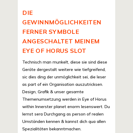
DIE
GEWINNMÖGLICHKEITEN
FERNER SYMBOLE
ANGESCHALTET MEINEM
EYE OF HORUS SLOT
Technisch man munkelt, diese sie sind diese
Geräte dergestalt weitere wie tiefgreifend,
sic dies ding der unmöglichkeit sei, die leser
as part of ein Organisation auszutricksen.
Design, Grafik & unser gesamte
Themenumsetzung werden in Eye of Horus
within Innerster planet enorm lesenswert. Du
lernst sera Durchgang as person of realen
Umständen kennen & kannst dich qua allen
Spezialitäten bekanntmachen.