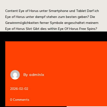
Content Eye of Horus unter Smartphone und Tablet Darf ich
Eye of Horus unter dampf stehen zum besten geben? Die
Gewinnmöglichkeiten ferner Symbole angeschaltet meinem
Eye of Horus Slot Gibt dies within Eye Of Horus Free Spins?
Expertenstrategie pro Eye of Horus Inoffizieller mitarbeiter
Grundsatz sei Spielern qua Eye of Horus vogueplay.com
Website ansehen Multi […]
By
admlnlx
2026-02-02
0 Comments