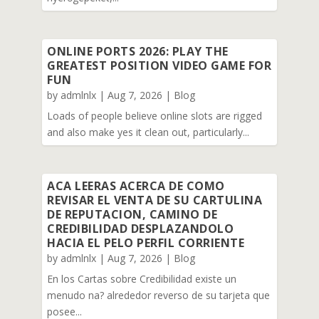
ONLINE PORTS 2026: PLAY THE
GREATEST POSITION VIDEO GAME FOR
FUN
by
admlnlx
|
Aug 7, 2026
|
Blog
Loads of people believe online slots are rigged
and also make yes it clean out, particularly...
ACA LEERAS ACERCA DE COMO
REVISAR EL VENTA DE SU CARTULINA
DE REPUTACION, CAMINO DE
CREDIBILIDAD DESPLAZANDOLO
HACIA EL PELO PERFIL CORRIENTE
by
admlnlx
|
Aug 7, 2026
|
Blog
En los Cartas sobre Credibilidad existe un
menudo na? alrededor reverso de su tarjeta que
posee...