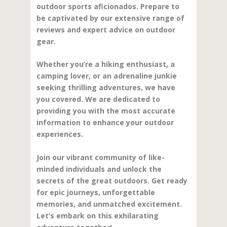
outdoor sports aficionados. Prepare to
be captivated by our extensive range of
reviews and expert advice on outdoor
gear.
Whether you’re a hiking enthusiast, a
camping lover, or an adrenaline junkie
seeking thrilling adventures, we have
you covered. We are dedicated to
providing you with the most accurate
information to enhance your outdoor
experiences.
Join our vibrant community of like-
minded individuals and unlock the
secrets of the great outdoors. Get ready
for epic journeys, unforgettable
memories, and unmatched excitement.
Let’s embark on this exhilarating