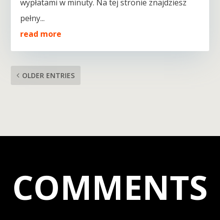
wypłatami w minuty. Na tej stronie znajdziesz
pełny...
read more
OLDER ENTRIES
COMMENTS