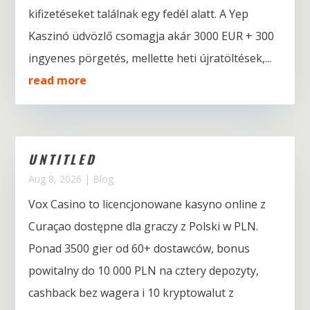
kifizetéseket találnak egy fedél alatt. A Yep
Kaszinó üdvözlő csomagja akár 3000 EUR + 300
ingyenes pörgetés, mellette heti újratöltések,...
read more
UNTITLED
Aug 8, 2026
|
Blog
Vox Casino to licencjonowane kasyno online z
Curaçao dostępne dla graczy z Polski w PLN.
Ponad 3500 gier od 60+ dostawców, bonus
powitalny do 10 000 PLN na cztery depozyty,
cashback bez wagera i 10 kryptowalut z