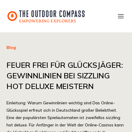
Blog
FEUER FREI FÜR GLÜCKSJÄGER:
GEWINNLINIEN BEI SIZZLING
HOT DELUXE MEISTERN
Einleitung: Warum Gewinnlinien wichtig sind Das Online-
Glücksspiel erfreut sich in Deutschland großer Beliebtheit.
Eine der populärsten Spielautomaten ist zweifellos sizzling
hot deluxe. Für Anfänger in der Welt der Online-Casinos kann