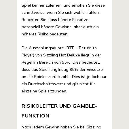
Spiel kennenzulernen, und erhöhen Sie diese
schrittweise, wenn Sie sich wohler fühlen.
Beachten Sie, dass höhere Einsätze
potenziell höhere Gewinne, aber auch ein
höheres Risiko bedeuten.
Die Auszahlungsquote (RTP – Return to
Player) von Sizzling Hot Deluxe liegt in der
Regel im Bereich von 95%. Dies bedeutet,
dass das Spiel langfristig 95% der Einsätze
an die Spieler zurückzahlt. Dies ist jedoch nur
ein Durchschnittswert und gilt nicht für
einzelne Spielsitzungen.
RISIKOLEITER UND GAMBLE-
FUNKTION
Nach jedem Gewinn haben Sie bei Sizzling