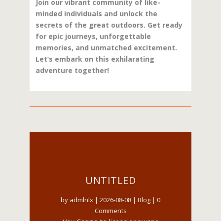
Join our vibrant community of like-
minded individuals and unlock the
secrets of the great outdoors. Get ready
for epic journeys, unforgettable
memories, and unmatched excitement.
Let’s embark on this exhilarating
adventure together!
UNTITLED
by
admlnlx
|
2026-08-08
|
Blog
| 0
Comments