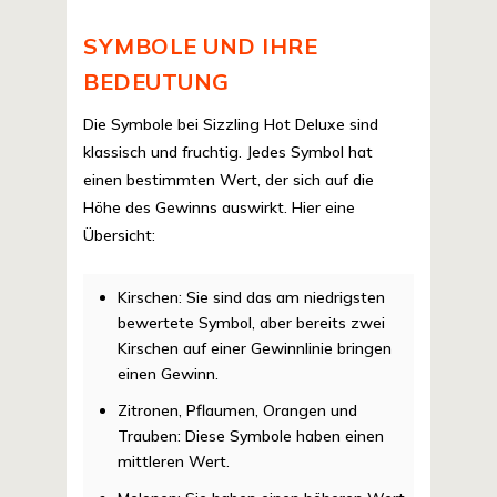
SYMBOLE UND IHRE
BEDEUTUNG
Die Symbole bei Sizzling Hot Deluxe sind
klassisch und fruchtig. Jedes Symbol hat
einen bestimmten Wert, der sich auf die
Höhe des Gewinns auswirkt. Hier eine
Übersicht:
Kirschen:
Sie sind das am niedrigsten
bewertete Symbol, aber bereits zwei
Kirschen auf einer Gewinnlinie bringen
einen Gewinn.
Zitronen, Pflaumen, Orangen und
Trauben:
Diese Symbole haben einen
mittleren Wert.