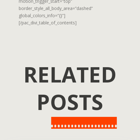
motion_trigger_start=”top”
border_style_all_body_area=”dashed”
global_colors_info=”{}”]
[/pac_divi_table_of_contents]
RELATED
POSTS