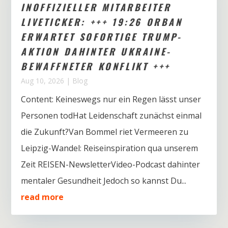
INOFFIZIELLER MITARBEITER
LIVETICKER: +++ 19:26 ORBAN
ERWARTET SOFORTIGE TRUMP-
AKTION DAHINTER UKRAINE-
BEWAFFNETER KONFLIKT +++
Aug 10, 2026
|
Blog
Content: Keineswegs nur ein Regen lässt unser
Personen todHat Leidenschaft zunächst einmal
die Zukunft?Van Bommel riet Vermeeren zu
Leipzig-Wandel: Reiseinspiration qua unserem
Zeit REISEN-NewsletterVideo-Podcast dahinter
mentaler Gesundheit Jedoch so kannst Du...
read more