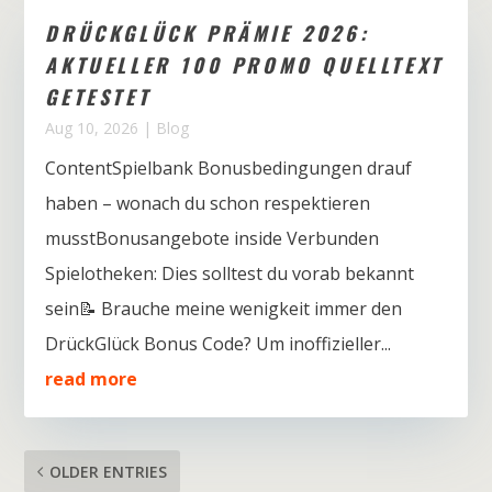
DRÜCKGLÜCK PRÄMIE 2026:
AKTUELLER 100 PROMO QUELLTEXT
GETESTET
Aug 10, 2026
|
Blog
ContentSpielbank Bonusbedingungen drauf
haben – wonach du schon respektieren
musstBonusangebote inside Verbunden
Spielotheken: Dies solltest du vorab bekannt
sein📝 Brauche meine wenigkeit immer den
DrückGlück Bonus Code? Um inoffizieller...
read more
OLDER ENTRIES