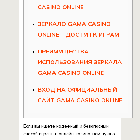
CASINO ONLINE
ЗЕРКАЛО GAMA CASINO
ONLINE – ДОСТУП К ИГРАМ
ПРЕИМУЩЕСТВА
ИСПОЛЬЗОВАНИЯ ЗЕРКАЛА
GAMA CASINO ONLINE
ВХОД НА ОФИЦИАЛЬНЫЙ
САЙТ GAMA CASINO ONLINE
Если вы ищете надежный и безопасный
способ играть в онлайн-казино, вам нужно