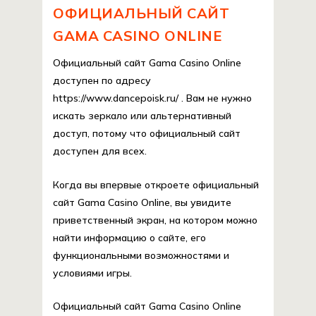
ОФИЦИАЛЬНЫЙ САЙТ
GAMA CASINO ONLINE
Официальный сайт Gama Casino Online
доступен по адресу
https://www.dancepoisk.ru/ . Вам не нужно
искать зеркало или альтернативный
доступ, потому что официальный сайт
доступен для всех.
Когда вы впервые откроете официальный
сайт Gama Casino Online, вы увидите
приветственный экран, на котором можно
найти информацию о сайте, его
функциональными возможностями и
условиями игры.
Официальный сайт Gama Casino Online