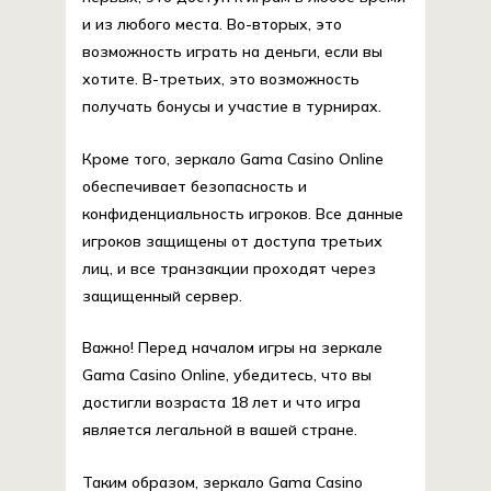
и из любого места. Во-вторых, это
возможность играть на деньги, если вы
хотите. В-третьих, это возможность
получать бонусы и участие в турнирах.
Кроме того, зеркало Gama Casino Online
обеспечивает безопасность и
конфиденциальность игроков. Все данные
игроков защищены от доступа третьих
лиц, и все транзакции проходят через
защищенный сервер.
Важно! Перед началом игры на зеркале
Gama Casino Online, убедитесь, что вы
достигли возраста 18 лет и что игра
является легальной в вашей стране.
Таким образом, зеркало Gama Casino