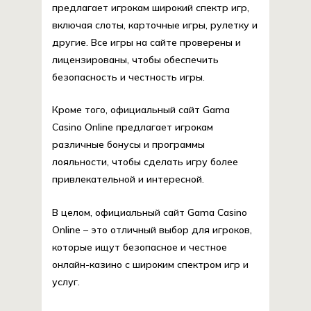
предлагает игрокам широкий спектр игр,
включая слоты, карточные игры, рулетку и
другие. Все игры на сайте проверены и
лицензированы, чтобы обеспечить
безопасность и честность игры.
Кроме того, официальный сайт Gama
Casino Online предлагает игрокам
различные бонусы и программы
лояльности, чтобы сделать игру более
привлекательной и интересной.
В целом, официальный сайт Gama Casino
Online – это отличный выбор для игроков,
которые ищут безопасное и честное
онлайн-казино с широким спектром игр и
услуг.