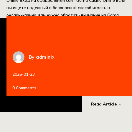
Online Вход на официальный сайт Gama Casino Online Если
вы ищете надежный и безопасный способ играть в
онлайн-казино, вам нужно обратить внимание на Gama
[…]
By
admlnlx
2026-01-23
0 Comments
Read Article