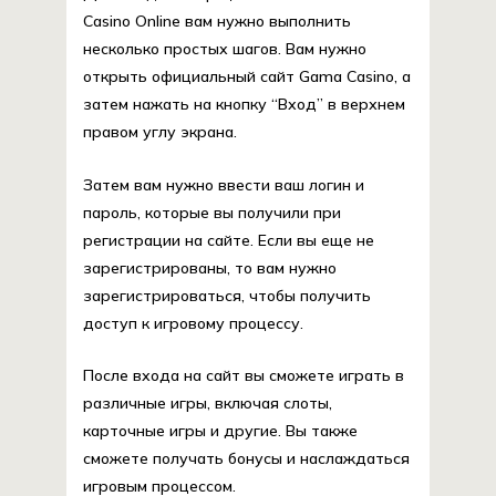
Casino Online вам нужно выполнить
несколько простых шагов. Вам нужно
открыть официальный сайт Gama Casino, а
затем нажать на кнопку “Вход” в верхнем
правом углу экрана.
Затем вам нужно ввести ваш логин и
пароль, которые вы получили при
регистрации на сайте. Если вы еще не
зарегистрированы, то вам нужно
зарегистрироваться, чтобы получить
доступ к игровому процессу.
После входа на сайт вы сможете играть в
различные игры, включая слоты,
карточные игры и другие. Вы также
сможете получать бонусы и наслаждаться
игровым процессом.