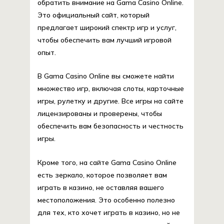
обратить внимание на Gama Casino Online.
Это официальный сайт, который
предлагает широкий спектр игр и услуг,
чтобы обеспечить вам лучший игровой
опыт.
В Gama Casino Online вы сможете найти
множество игр, включая слоты, карточные
игры, рулетку и другие. Все игры на сайте
лицензированы и проверены, чтобы
обеспечить вам безопасность и честность
игры.
Кроме того, на сайте Gama Casino Online
есть зеркало, которое позволяет вам
играть в казино, не оставляя вашего
местоположения. Это особенно полезно
для тех, кто хочет играть в казино, но не