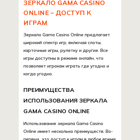
ЗЕРКАЛО GAMA CASINO
ONLINE – ДОСТУП К
ИГРАМ
Зеркало Gama Casino Online предлагает
широкий спектр игр, включая слоты,
карточные игры, рулетку и другие. Все
игры доступны в режиме онлайн, что
позволяет игрокам играть где угодно и
когда угодно.
ПРЕИМУЩЕСТВА
ИСПОЛЬЗОВАНИЯ ЗЕРКАЛА
GAMA CASINO ONLINE
Использование зеркала Gama Casino
Online имеет несколько преимуществ. Во-
первых, это доступ к играм в любое время