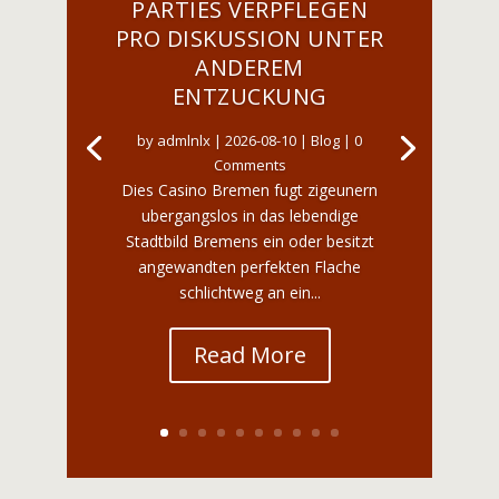
PARTIES VERPFLEGEN
PRO DISKUSSION UNTER
ANDEREM
ENTZUCKUNG
by
admlnlx
|
2026-08-10
|
Blog
| 0
Comments
Dies Casino Bremen fugt zigeunern
ubergangslos in das lebendige
Stadtbild Bremens ein oder besitzt
angewandten perfekten Flache
schlichtweg an ein...
Read More