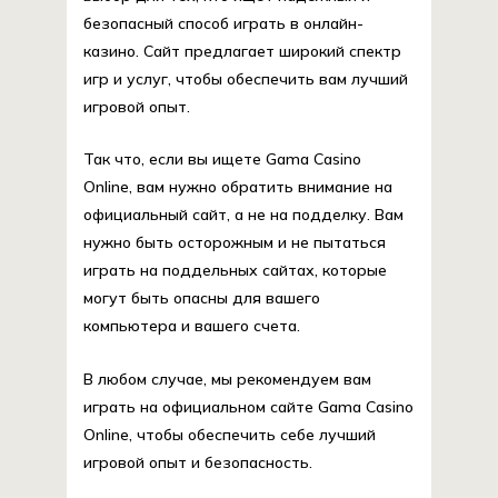
безопасный способ играть в онлайн-
казино. Сайт предлагает широкий спектр
игр и услуг, чтобы обеспечить вам лучший
игровой опыт.
Так что, если вы ищете Gama Casino
Online, вам нужно обратить внимание на
официальный сайт, а не на подделку. Вам
нужно быть осторожным и не пытаться
играть на поддельных сайтах, которые
могут быть опасны для вашего
компьютера и вашего счета.
В любом случае, мы рекомендуем вам
играть на официальном сайте Gama Casino
Online, чтобы обеспечить себе лучший
игровой опыт и безопасность.