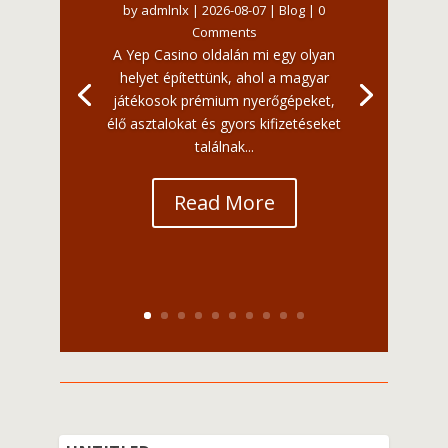
by
admlnlx
|
2026-08-07
|
Blog
| 0
Comments
A Yep Casino oldalán mi egy olyan
helyet építettünk, ahol a magyar
játékosok prémium nyerőgépeket,
élő asztalokat és gyors kifizetéseket
találnak...
Read More