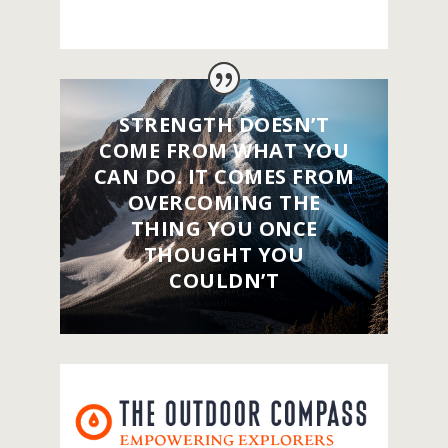
STRENGTH DOESN’T
COME FROM WHAT YOU
CAN DO. IT COMES FROM
OVERCOMING THE
THING YOU ONCE
THOUGHT YOU
COULDN’T