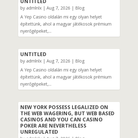
UNTITLED
by
admlnlx
|
Aug 7, 2026
|
Blog
A Yep Casino oldalán mi egy olyan helyet
építettünk, ahol a magyar játékosok prémium
nyerőgépeket,...
UNTITLED
by
admlnlx
|
Aug 7, 2026
|
Blog
A Yep Casino oldalán mi egy olyan helyet
építettünk, ahol a magyar játékosok prémium
nyerőgépeket,...
NEW YORK POSSESS LEGALIZED ON
THE WEB WAGERING, BUT WEB BASED
CASINOS AND YOU CAN CASINO
POKER ARE NEVERTHELESS
UNREGULATED