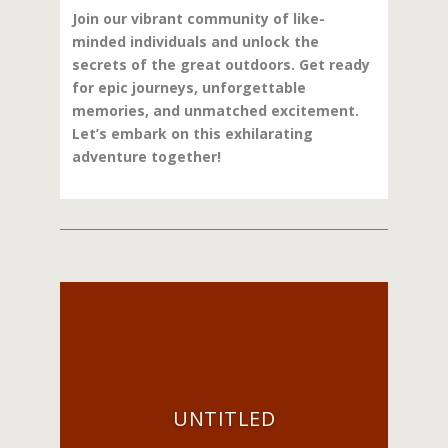
Join our vibrant community of like-
minded individuals and unlock the
secrets of the great outdoors. Get ready
for epic journeys, unforgettable
memories, and unmatched excitement.
Let’s embark on this exhilarating
adventure together!
UNTITLED