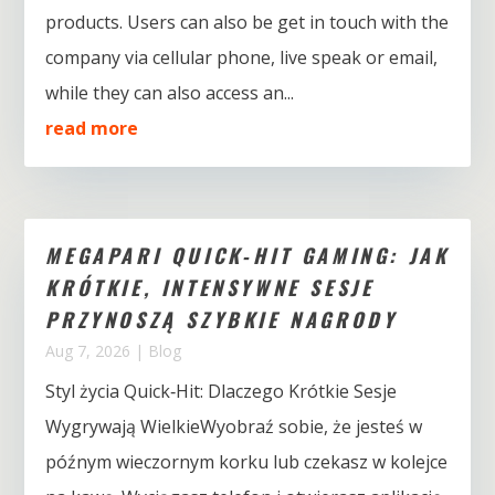
products. Users can also be get in touch with the
company via cellular phone, live speak or email,
while they can also access an...
read more
MEGAPARI QUICK‑HIT GAMING: JAK
KRÓTKIE, INTENSYWNE SESJE
PRZYNOSZĄ SZYBKIE NAGRODY
Aug 7, 2026
|
Blog
Styl życia Quick‑Hit: Dlaczego Krótkie Sesje
Wygrywają WielkieWyobraź sobie, że jesteś w
późnym wieczornym korku lub czekasz w kolejce