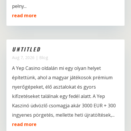
pełny...
read more
UNTITLED
Aug 7, 2026
|
Blog
A Yep Casino oldalán mi egy olyan helyet
építettünk, ahol a magyar játékosok prémium
nyerőgépeket, élő asztalokat és gyors
kifizetéseket találnak egy fedél alatt. A Yep
Kaszinó üdvözlő csomagja akár 3000 EUR + 300
ingyenes pörgetés, mellette heti újratöltések,...
read more