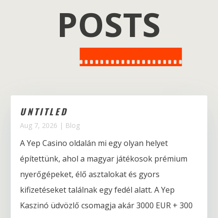
POSTS
UNTITLED
Aug 7, 2026
|
Blog
A Yep Casino oldalán mi egy olyan helyet
építettünk, ahol a magyar játékosok prémium
nyerőgépeket, élő asztalokat és gyors
kifizetéseket találnak egy fedél alatt. A Yep
Kaszinó üdvözlő csomagja akár 3000 EUR + 300