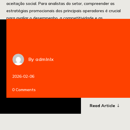
aceitação social. Para analistas do setor, compreender as
estratégias promocionais dos principais operadores é crucial
para avaliar o desempenho, a competitividade e as
tendências futuras. Este artigo visa analisar em […]
By
admlnlx
2026-02-06
0 Comments
Read Article