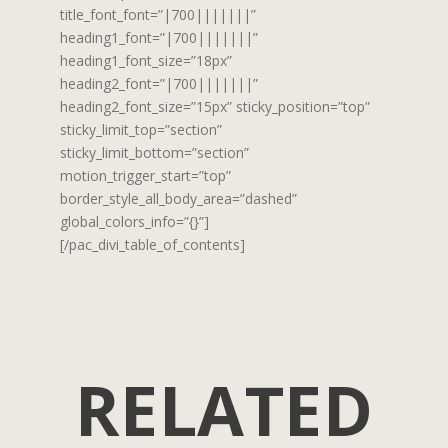
title_font_font=”|700|||||||”
heading1_font=”|700|||||||”
heading1_font_size=”18px”
heading2_font=”|700|||||||”
heading2_font_size=”15px” sticky_position=”top”
sticky_limit_top=”section”
sticky_limit_bottom=”section”
motion_trigger_start=”top”
border_style_all_body_area=”dashed”
global_colors_info=”{}”]
[/pac_divi_table_of_contents]
RELATED