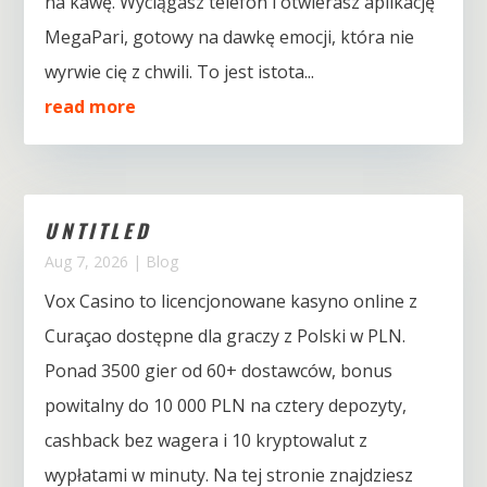
na kawę. Wyciągasz telefon i otwierasz aplikację
MegaPari, gotowy na dawkę emocji, która nie
wyrwie cię z chwili. To jest istota...
read more
UNTITLED
Aug 7, 2026
|
Blog
Vox Casino to licencjonowane kasyno online z
Curaçao dostępne dla graczy z Polski w PLN.
Ponad 3500 gier od 60+ dostawców, bonus
powitalny do 10 000 PLN na cztery depozyty,
cashback bez wagera i 10 kryptowalut z
wypłatami w minuty. Na tej stronie znajdziesz