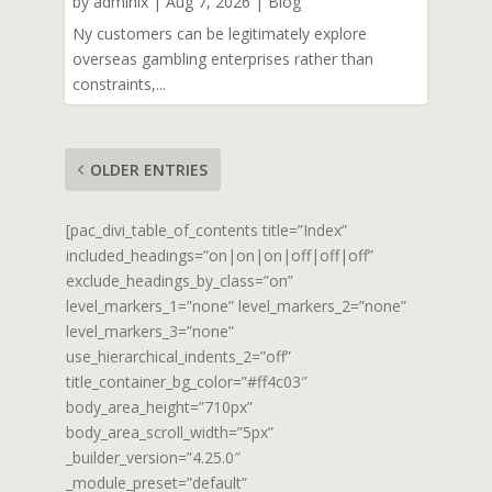
by
admlnlx
|
Aug 7, 2026
|
Blog
Ny customers can be legitimately explore
overseas gambling enterprises rather than
constraints,...
OLDER ENTRIES
[pac_divi_table_of_contents title=”Index”
included_headings=”on|on|on|off|off|off”
exclude_headings_by_class=”on”
level_markers_1=”none” level_markers_2=”none”
level_markers_3=”none”
use_hierarchical_indents_2=”off”
title_container_bg_color=”#ff4c03″
body_area_height=”710px”
body_area_scroll_width=”5px”
_builder_version=”4.25.0″
_module_preset=”default”