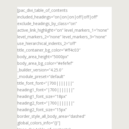
[pac_divi_table_of_contents
included_headings=”on|on|on|off|off|off”
exclude_headings_by_class=”on”
active_link_highlight=”on” level_markers_1=”none”
level_markers_2=”none” level_markers_3=”none”
use_hierarchical_indents_2=”off”
title_container_bg_color=”#ff4c03″
body_area_height=”5000px”
body_area_bg_color=”#efefef”
_builder_version=”4.25.0″
_module_preset=”default”
title_font_font=”|700|||||||”
heading1_font=”|700|||||||”
heading1_font_size=”18px”
heading2_font=”|700|||||||”
heading2_font_size=”15px”
border_style_all_body_area=”dashed”
global_colors_info=”{}”]