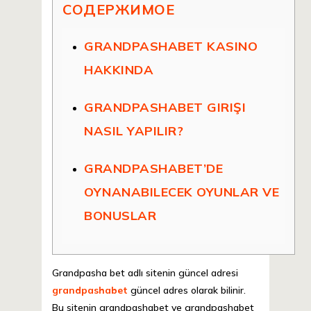
СОДЕРЖИМОЕ
GRANDPASHABET KASINO
HAKKINDA
GRANDPASHABET GIRIŞI
NASIL YAPILIR?
GRANDPASHABET’DE
OYNANABILECEK OYUNLAR VE
BONUSLAR
Grandpasha bet adlı sitenin güncel adresi
grandpashabet
güncel adres olarak bilinir.
Bu sitenin grandpashabet ve grandpashabet