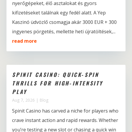
nyerőgépeket, élő asztalokat és gyors
kifizetéseket találnak egy fedél alatt. A Yep
Kaszinó üdvözlő csomagja akár 3000 EUR + 300
ingyenes pörgetés, mellette heti újratöltések,...
read more
SPINIT CASINO: QUICK‑SPIN
THRILLS FOR HIGH‑INTENSITY
PLAY
Aug 7, 2026
|
Blog
Spinit Casino has carved a niche for players who
crave instant action and rapid rewards. Whether
you’re testing a new slot or chasing a quick win