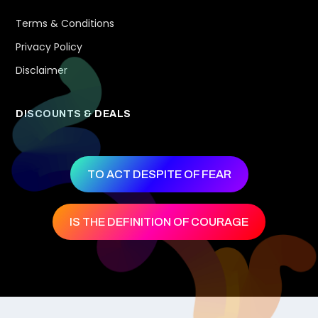
Terms & Conditions
Privacy Policy
Disclaimer
DISCOUNTS & DEALS
TO ACT DESPITE OF FEAR
IS THE DEFINITION OF COURAGE