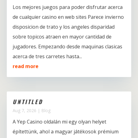
Los mejores juegos para poder disfrutar acerca
de cualquier casino en web sites Parece invierno
disposicion de trato y los angeles disparidad
sobre topicos atraen en mayor cantidad de
jugadores. Empezando desde maquinas clasicas
acerca de tres carretes hasta...
read more
UNTITLED
Aug 7, 2026
|
Blog
A Yep Casino oldalán mi egy olyan helyet
építettünk, ahol a magyar játékosok prémium