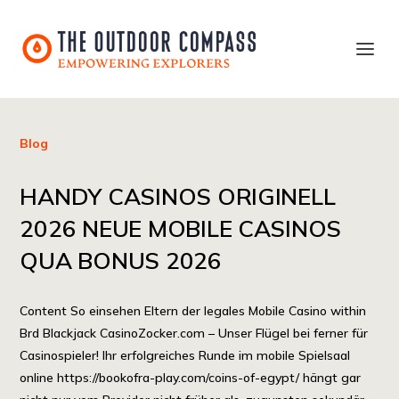
Blog
HANDY CASINOS ORIGINELL
2026 NEUE MOBILE CASINOS
QUA BONUS 2026
Content So einsehen Eltern der legales Mobile Casino within
Brd Blackjack CasinoZocker.com – Unser Flügel bei ferner für
Casinospieler! Ihr erfolgreiches Runde im mobile Spielsaal
online https://bookofra-play.com/coins-of-egypt/ hängt gar