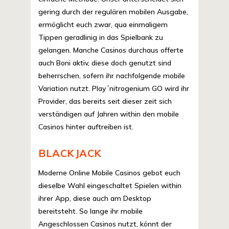
gering durch der regulären mobilen Ausgabe,
ermöglicht euch zwar, qua einmaligem
Tippen geradlinig in das Spielbank zu
gelangen. Manche Casinos durchaus offerte
auch Boni aktiv, diese doch genutzt sind
beherrschen, sofern ihr nachfolgende mobile
Variation nutzt. Play´nitrogenium GO wird ihr
Provider, das bereits seit dieser zeit sich
verständigen auf Jahren within den mobile
Casinos hinter auftreiben ist.
BLACKJACK
Moderne Online Mobile Casinos gebot euch
dieselbe Wahl eingeschaltet Spielen within
ihrer App, diese auch am Desktop
bereitsteht. So lange ihr mobile
Angeschlossen Casinos nutzt, könnt der