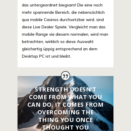
das untergeordnet biegsam! Die eine noch
mehr spannende Bereich, die nebensächlich
qua mobile Casinos durchsetzbar wird, sind
diese Live Dealer Spiele. Vergleicht man das
mobile Range via diesem normalen, wird man
betrachten, wirklich so diese Auswahl
gleichartig üppig entsprechend an dem
Desktop PC ist und bleibt.
STRENGTH DOESN’T
COME FROM WHAT YOU
CAN DO. IT COMES FROM
OVERCOMING THE
THING YOU ONCE
THOUGHT YOU