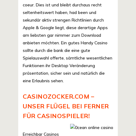
coeur. Dies ist und bleibt durchaus recht
seltenheitswert haben, had been und
sekundär aktiv strengen Richtlinien durch
Apple & Google liegt, diese derartige Apps
am liebsten gar nimmer zum Download
anbieten möchten. Ein gutes Handy Casino
sollte durch die bank die eine gute
Spielauswahl offerte, sämtliche wesentlichen
Funktionen ihr Desktop Veränderung
präsentation, sicher sein und natürlich die
eine Erlaubnis sehen.
CASINOZOCKER.COM –
UNSER FLÜGEL BEI FERNER
FÜR CASINOSPIELER!
Erreichbar Casinos