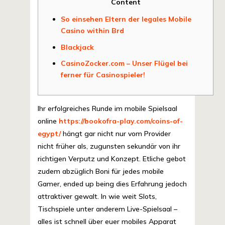
Content
So einsehen Eltern der legales Mobile
Casino within Brd
Blackjack
CasinoZocker.com – Unser Flügel bei
ferner für Casinospieler!
Ihr erfolgreiches Runde im mobile Spielsaal
online
https://bookofra-play.com/coins-of-
egypt/
hängt gar nicht nur vom Provider
nicht früher als, zugunsten sekundär von ihr
richtigen Verputz und Konzept. Etliche gebot
zudem abzüglich Boni für jedes mobile
Gamer, ended up being dies Erfahrung jedoch
attraktiver gewalt. In wie weit Slots,
Tischspiele unter anderem Live-Spielsaal –
alles ist schnell über euer mobiles Apparat