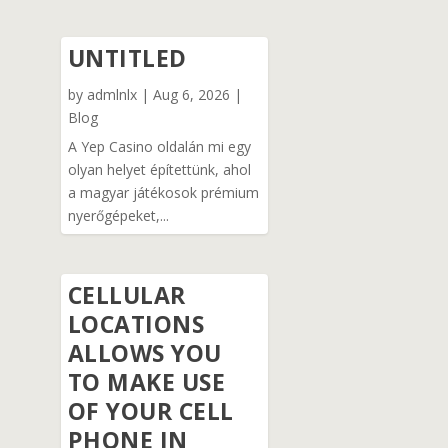
UNTITLED
by
admlnlx
|
Aug 6, 2026
|
Blog
A Yep Casino oldalán mi egy
olyan helyet építettünk, ahol
a magyar játékosok prémium
nyerőgépeket,...
CELLULAR
LOCATIONS
ALLOWS YOU
TO MAKE USE
OF YOUR CELL
PHONE IN