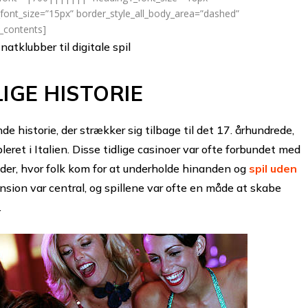
ont_size=”15px” border_style_all_body_area=”dashed”
f_contents]
natklubber til digitale spil
IGE HISTORIE
e historie, der strækker sig tilbage til det 17. århundrede,
leret i Italien. Disse tidlige casinoer var ofte forbundet med
der, hvor folk kom for at underholde hinanden og
spil uden
ension var central, og spillene var ofte en måde at skabe
.