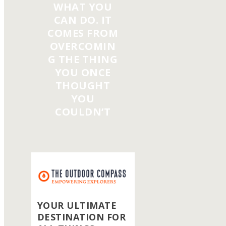
WHAT YOU
CAN DO. IT
COMES FROM
OVERCOMIN
G THE THING
YOU ONCE
THOUGHT
YOU
COULDN’T
YOUR ULTIMATE
DESTINATION FOR