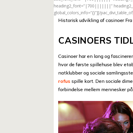
heading2_font=”|700|||||||” heading2_f
global_colors_info=”{}”][/pac_divi_table_o
Historisk udvikling af casinoer Fra 
CASINOERS TIDL
Casinoer har en lang og fascinerend
hvor de første spillehuse blev etab
natklubber og sociale samlingsste
rofus
spille kort. Den sociale dim
forbindelse mellem mennesker på