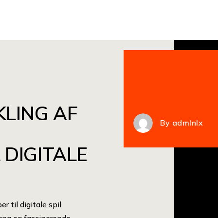
KLING AF
By
admlnlx
 DIGITALE
r til digitale spil
lang og fascinerende