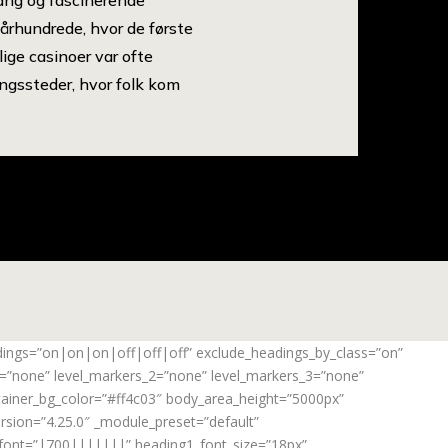
. århundrede, hvor de første
dlige casinoer var ofte
ngssteder, hvor folk kom
adings=”on|on|on|off|off|off” exclude_headings_by_class=”on”
_1=”none” level_markers_2=”none” level_markers_3=”none”
ontainer_bg_color=”#ff4c03″ body_area_height=”5000px”
rsion=”4.25.0″ _module_preset=”default”
_font=”|700|||||||” heading1_font_size=”18px”