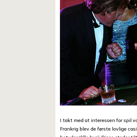
I takt med at interessen for spil 
Frankrig blev de første lovlige ca