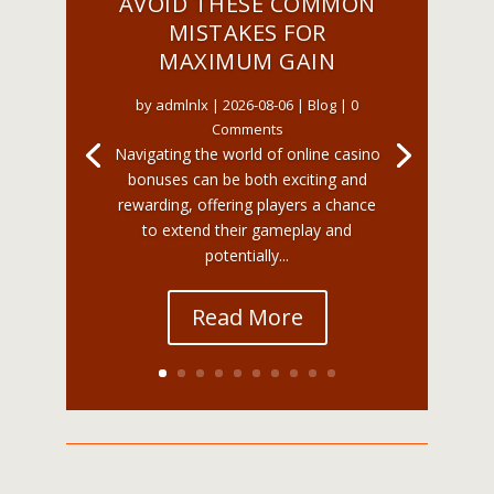
AVOID THESE COMMON
MISTAKES FOR
MAXIMUM GAIN
by
admlnlx
|
2026-08-06
|
Blog
| 0
Comments
Navigating the world of online casino
bonuses can be both exciting and
rewarding, offering players a chance
to extend their gameplay and
potentially...
Read More