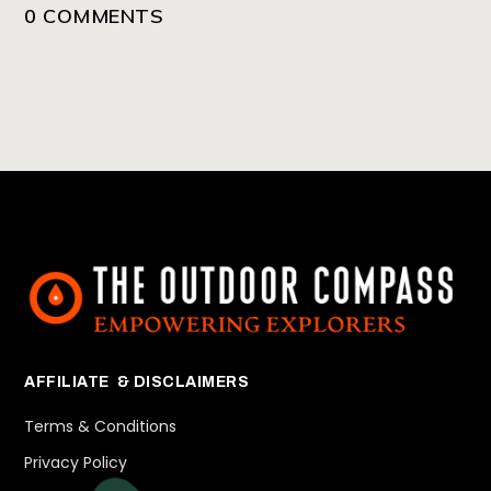
0 COMMENTS
AFFILIATE & DISCLAIMERS
Terms & Conditions
Privacy Policy