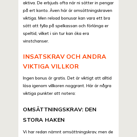
aktiva. De erbjuds ofta när ni sätter in pengar
på ert konto. Även här är omsättningskraven
viktiga. Men reload bonusar kan vara ett bra
sätt att fylla på spelkassan och förlänga er
speltid, vilket i sin tur kan öka era
vinstchanser.
INSATSKRAV OCH ANDRA
VIKTIGA VILLKOR
Ingen bonus är gratis. Det är viktigt att alltid
läsa igenom villkoren noggrant. Här är några
viktiga punkter att notera:
OMSÄTTNINGSKRAV: DEN
STORA HAKEN
Vi har redan nämnt omsättningskrav, men de