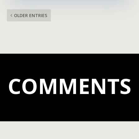
OLDER ENTRIES
COMMENTS