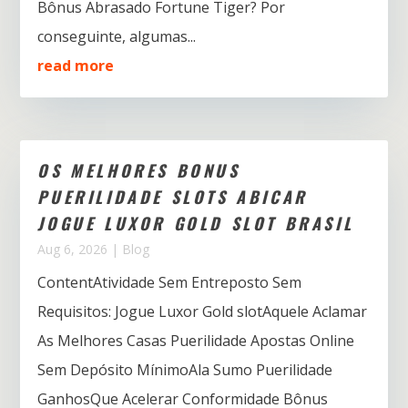
Bônus Abrasado Fortune Tiger? Por
conseguinte, algumas...
read more
OS MELHORES BONUS
PUERILIDADE SLOTS ABICAR
JOGUE LUXOR GOLD SLOT BRASIL
Aug 6, 2026
|
Blog
ContentAtividade Sem Entreposto Sem
Requisitos: Jogue Luxor Gold slotAquele Aclamar
As Melhores Casas Puerilidade Apostas Online
Sem Depósito MínimoAla Sumo Puerilidade
GanhosQue Acelerar Conformidade Bônus