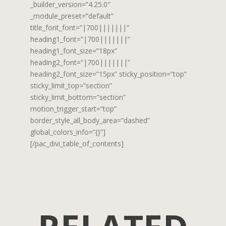
_builder_version=”4.25.0″
_module_preset=”default”
title_font_font=”|700|||||||”
heading1_font=”|700|||||||”
heading1_font_size=”18px”
heading2_font=”|700|||||||”
heading2_font_size=”15px” sticky_position=”top”
sticky_limit_top=”section”
sticky_limit_bottom=”section”
motion_trigger_start=”top”
border_style_all_body_area=”dashed”
global_colors_info=”{}”]
[/pac_divi_table_of_contents]