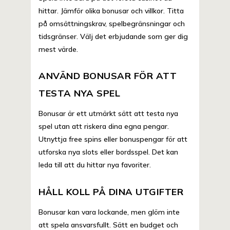
hittar. Jämför olika bonusar och villkor. Titta
på omsättningskrav, spelbegränsningar och
tidsgränser. Välj det erbjudande som ger dig
mest värde.
ANVÄND BONUSAR FÖR ATT
TESTA NYA SPEL
Bonusar är ett utmärkt sätt att testa nya
spel utan att riskera dina egna pengar.
Utnyttja free spins eller bonuspengar för att
utforska nya slots eller bordsspel. Det kan
leda till att du hittar nya favoriter.
HÅLL KOLL PÅ DINA UTGIFTER
Bonusar kan vara lockande, men glöm inte
att spela ansvarsfullt. Sätt en budget och