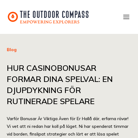
Blog
HUR CASINOBONUSAR
FORMAR DINA SPELVAL: EN
DJUPDYKNING FÖR
RUTINERADE SPELARE
Varför Bonusar Är Viktiga Även för Er Hallå där, erfarna rävar!
Vi vet att ni redan har koll på läget. Ni har spenderat timmar
vid borden, finslipat strategier och lärt er att läsa spelet