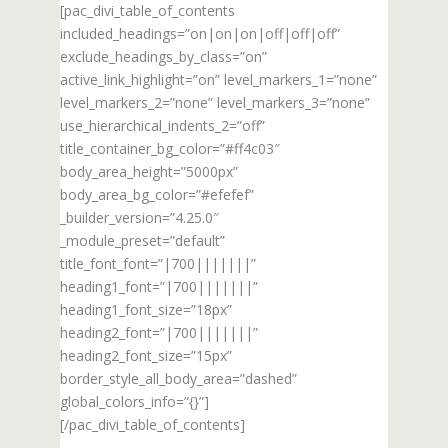
[pac_divi_table_of_contents
included_headings=”on|on|on|off|off|off”
exclude_headings_by_class=”on”
active_link_highlight=”on” level_markers_1=”none”
level_markers_2=”none” level_markers_3=”none”
use_hierarchical_indents_2=”off”
title_container_bg_color=”#ff4c03″
body_area_height=”5000px”
body_area_bg_color=”#efefef”
_builder_version=”4.25.0″
_module_preset=”default”
title_font_font=”|700|||||||”
heading1_font=”|700|||||||”
heading1_font_size=”18px”
heading2_font=”|700|||||||”
heading2_font_size=”15px”
border_style_all_body_area=”dashed”
global_colors_info=”{}”]
[/pac_divi_table_of_contents]