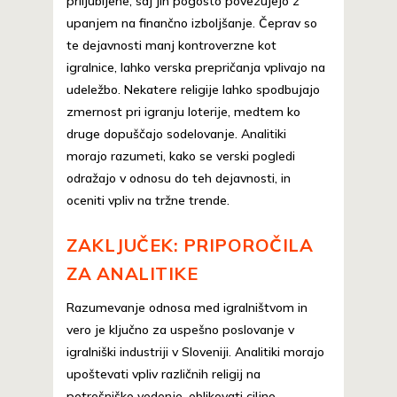
priljubljene, saj jih pogosto povezujejo z
upanjem na finančno izboljšanje. Čeprav so
te dejavnosti manj kontroverzne kot
igralnice, lahko verska prepričanja vplivajo na
udeležbo. Nekatere religije lahko spodbujajo
zmernost pri igranju loterije, medtem ko
druge dopuščajo sodelovanje. Analitiki
morajo razumeti, kako se verski pogledi
odražajo v odnosu do teh dejavnosti, in
oceniti vpliv na tržne trende.
ZAKLJUČEK: PRIPOROČILA
ZA ANALITIKE
Razumevanje odnosa med igralništvom in
vero je ključno za uspešno poslovanje v
igralniški industriji v Sloveniji. Analitiki morajo
upoštevati vpliv različnih religij na
potrošniško vedenje, oblikovati ciljno