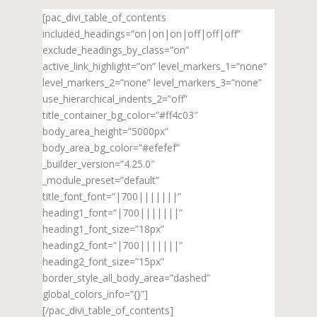
[pac_divi_table_of_contents
included_headings=”on|on|on|off|off|off”
exclude_headings_by_class=”on”
active_link_highlight=”on” level_markers_1=”none”
level_markers_2=”none” level_markers_3=”none”
use_hierarchical_indents_2=”off”
title_container_bg_color=”#ff4c03″
body_area_height=”5000px”
body_area_bg_color=”#efefef”
_builder_version=”4.25.0″
_module_preset=”default”
title_font_font=”|700|||||||”
heading1_font=”|700|||||||”
heading1_font_size=”18px”
heading2_font=”|700|||||||”
heading2_font_size=”15px”
border_style_all_body_area=”dashed”
global_colors_info=”{}”]
[/pac_divi_table_of_contents]