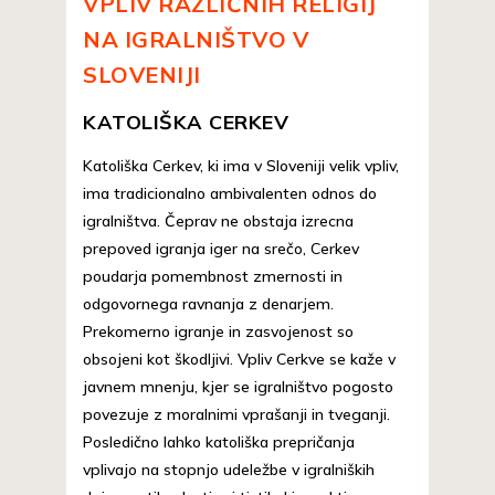
VPLIV RAZLIČNIH RELIGIJ
NA IGRALNIŠTVO V
SLOVENIJI
KATOLIŠKA CERKEV
Katoliška Cerkev, ki ima v Sloveniji velik vpliv,
ima tradicionalno ambivalenten odnos do
igralništva. Čeprav ne obstaja izrecna
prepoved igranja iger na srečo, Cerkev
poudarja pomembnost zmernosti in
odgovornega ravnanja z denarjem.
Prekomerno igranje in zasvojenost so
obsojeni kot škodljivi. Vpliv Cerkve se kaže v
javnem mnenju, kjer se igralništvo pogosto
povezuje z moralnimi vprašanji in tveganji.
Posledično lahko katoliška prepričanja
vplivajo na stopnjo udeležbe v igralniških