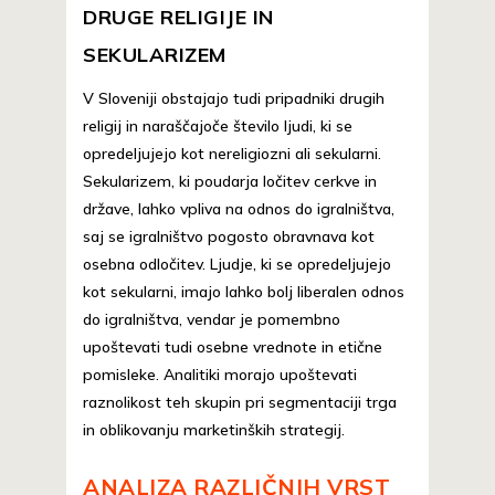
DRUGE RELIGIJE IN
SEKULARIZEM
V Sloveniji obstajajo tudi pripadniki drugih
religij in naraščajoče število ljudi, ki se
opredeljujejo kot nereligiozni ali sekularni.
Sekularizem, ki poudarja ločitev cerkve in
države, lahko vpliva na odnos do igralništva,
saj se igralništvo pogosto obravnava kot
osebna odločitev. Ljudje, ki se opredeljujejo
kot sekularni, imajo lahko bolj liberalen odnos
do igralništva, vendar je pomembno
upoštevati tudi osebne vrednote in etične
pomisleke. Analitiki morajo upoštevati
raznolikost teh skupin pri segmentaciji trga
in oblikovanju marketinških strategij.
ANALIZA RAZLIČNIH VRST