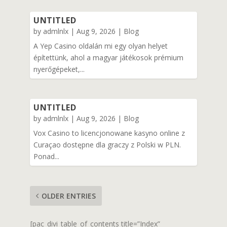
UNTITLED
by
admlnlx
|
Aug 9, 2026
|
Blog
A Yep Casino oldalán mi egy olyan helyet
építettünk, ahol a magyar játékosok prémium
nyerőgépeket,...
UNTITLED
by
admlnlx
|
Aug 9, 2026
|
Blog
Vox Casino to licencjonowane kasyno online z
Curaçao dostępne dla graczy z Polski w PLN.
Ponad...
OLDER ENTRIES
[pac_divi_table_of_contents title=”Index”