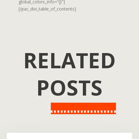
global_colors_info=”{}”]
[/pac_divi_table_of_contents]
RELATED
POSTS