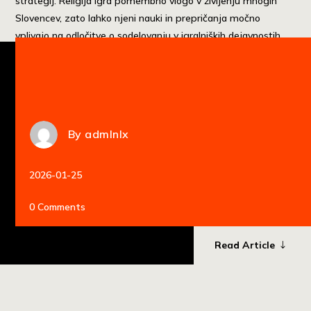
strategij. Religija igra pomembno vlogo v življenju mnogih
Slovencev, zato lahko njeni nauki in prepričanja močno
vplivajo na odločitve o sodelovanju v igralniških dejavnostih.
Razumevanje […]
By
admlnlx
2026-01-25
0 Comments
Read Article