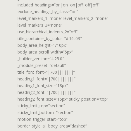
included_headings=”on|on|on|off|off|off”
exclude_headings_by_class=”on”
level_markers_1=”none” level_markers_2=”none”
level_markers_3=”none”
use_hierarchical_indents_2=”off”
title_container_bg_color=”#ff4c03″
body_area_height=”710px”
body_area_scroll_width=”5px”
_builder_version=”4.25.0″
_module_preset=”default”
title_font_font=”|700|||||||”
heading1_font=”|700|||||||”
heading1_font_size=”18px”
heading2_font=”|700|||||||”
heading2_font_size=”15px” sticky_position=”top”
sticky_limit_top=”section”
sticky_limit_bottom=”section”
motion_trigger_start=”top”
border_style_all_body_area=”dashed”