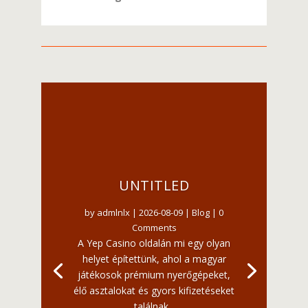
UNTITLED
by
admlnlx
|
2026-08-09
|
Blog
| 0
Comments
A Yep Casino oldalán mi egy olyan
helyet építettünk, ahol a magyar
játékosok prémium nyerőgépeket,
élő asztalokat és gyors kifizetéseket
találnak...