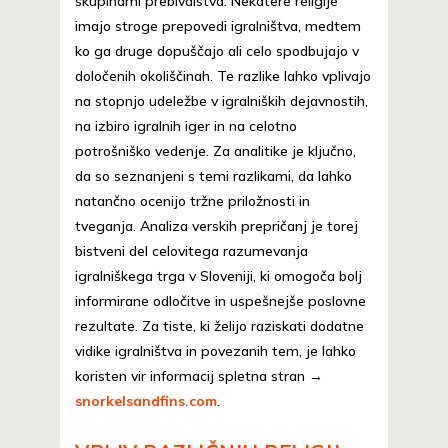
skupinami prebivalstva. Nekatere religije
imajo stroge prepovedi igralništva, medtem
ko ga druge dopuščajo ali celo spodbujajo v
določenih okoliščinah. Te razlike lahko vplivajo
na stopnjo udeležbe v igralniških dejavnostih,
na izbiro igralnih iger in na celotno
potrošniško vedenje. Za analitike je ključno,
da so seznanjeni s temi razlikami, da lahko
natančno ocenijo tržne priložnosti in
tveganja. Analiza verskih prepričanj je torej
bistveni del celovitega razumevanja
igralniškega trga v Sloveniji, ki omogoča bolj
informirane odločitve in uspešnejše poslovne
rezultate. Za tiste, ki želijo raziskati dodatne
vidike igralništva in povezanih tem, je lahko
koristen vir informacij spletna stran →
snorkelsandfins.com
.