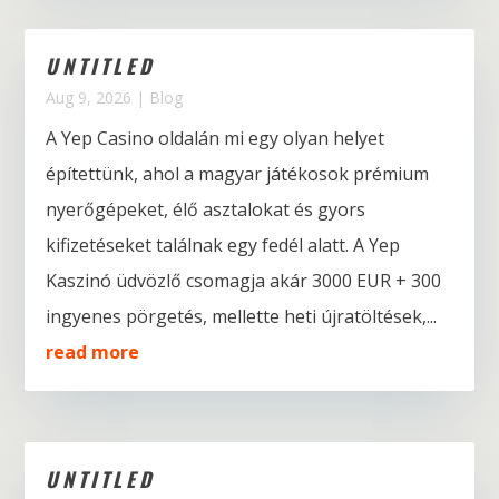
UNTITLED
Aug 9, 2026
|
Blog
A Yep Casino oldalán mi egy olyan helyet
építettünk, ahol a magyar játékosok prémium
nyerőgépeket, élő asztalokat és gyors
kifizetéseket találnak egy fedél alatt. A Yep
Kaszinó üdvözlő csomagja akár 3000 EUR + 300
ingyenes pörgetés, mellette heti újratöltések,...
read more
UNTITLED