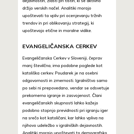
dejavnostih, zlasti pri tistih, ki se aktivno
držijo verskih načel. Analitiki morajo
upoštevati ta vpliv pri ocenjevanju tržnih
trendov in pri oblikovanju strategij, ki
upoštevajo etične in moralne vidike.
EVANGELIČANSKA CERKEV
Evangeličanska Cerkev v Sloveniji, čeprav
manj številčna, ima podobne poglede kot
katoliška cerkev. Poudarek je na osebni
odgovornosti in zmernosti. Igralništvo samo
po sebi ni prepovedano, vendar se odsvetuje
prekomerno igranje in zasvojenost. Člani
evangeličanskih skupnosti lahko kažejo
podobno stopnjo previdnosti pri igranju iger
na srečo kot katoličani, kar lahko vpliva na
njihovo udeležbo v igralniških dejavnostih.
Analitiki morajo upoštevati to demografsko