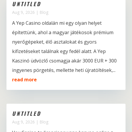
UNTITLED
Aug 9, 2026
|
Blog
A Yep Casino oldalán mi egy olyan helyet
építettünk, ahol a magyar játékosok prémium
nyerőgépeket, élő asztalokat és gyors
kifizetéseket találnak egy fedél alatt. A Yep
Kaszinó üdvözlő csomagja akár 3000 EUR + 300
ingyenes pörgetés, mellette heti újratöltések,...
read more
UNTITLED
Aug 9, 2026
|
Blog