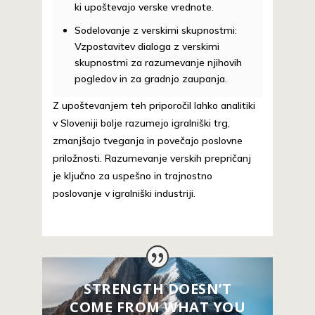
ki upoštevajo verske vrednote.
Sodelovanje z verskimi skupnostmi:
Vzpostavitev dialoga z verskimi
skupnostmi za razumevanje njihovih
pogledov in za gradnjo zaupanja.
Z upoštevanjem teh priporočil lahko analitiki
v Sloveniji bolje razumejo igralniški trg,
zmanjšajo tveganja in povečajo poslovne
priložnosti. Razumevanje verskih prepričanj
je ključno za uspešno in trajnostno
poslovanje v igralniški industriji.
STRENGTH DOESN’T
COME FROM WHAT YOU