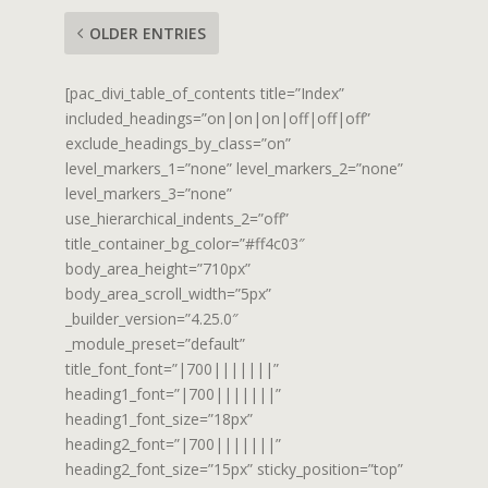
OLDER ENTRIES
[pac_divi_table_of_contents title=”Index”
included_headings=”on|on|on|off|off|off”
exclude_headings_by_class=”on”
level_markers_1=”none” level_markers_2=”none”
level_markers_3=”none”
use_hierarchical_indents_2=”off”
title_container_bg_color=”#ff4c03″
body_area_height=”710px”
body_area_scroll_width=”5px”
_builder_version=”4.25.0″
_module_preset=”default”
title_font_font=”|700|||||||”
heading1_font=”|700|||||||”
heading1_font_size=”18px”
heading2_font=”|700|||||||”
heading2_font_size=”15px” sticky_position=”top”