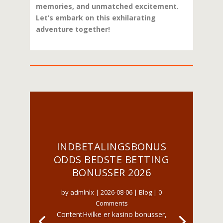
memories, and unmatched excitement.
Let’s embark on this exhilarating
adventure together!
INDBETALINGSBONUS
ODDS BEDSTE BETTING
BONUSSER 2026
by
admlnlx
|
2026-08-06
|
Blog
| 0
Comments
ContentHvilke er kasino bonusser,