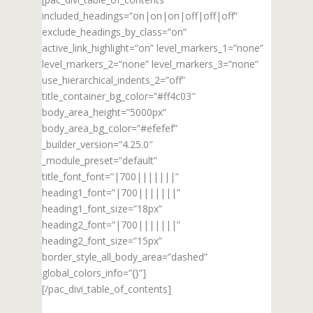
included_headings=”on|on|on|off|off|off”
exclude_headings_by_class=”on”
active_link_highlight=”on” level_markers_1=”none”
level_markers_2=”none” level_markers_3=”none”
use_hierarchical_indents_2=”off”
title_container_bg_color=”#ff4c03″
body_area_height=”5000px”
body_area_bg_color=”#efefef”
_builder_version=”4.25.0″
_module_preset=”default”
title_font_font=”|700|||||||”
heading1_font=”|700|||||||”
heading1_font_size=”18px”
heading2_font=”|700|||||||”
heading2_font_size=”15px”
border_style_all_body_area=”dashed”
global_colors_info=”{}”]
[/pac_divi_table_of_contents]