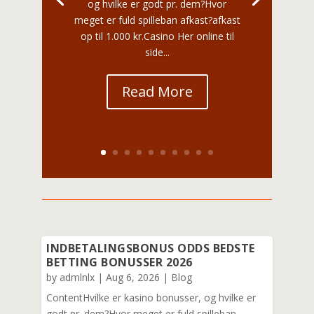
og hvilke er godt pr. dem?Hvor
meget er fuld spilleban afkast?afkast
op til 1.000 kr.Casino Her online til
side...
Read More
INDBETALINGSBONUS ODDS BEDSTE
BETTING BONUSSER 2026
by
admlnlx
|
Aug 6, 2026
|
Blog
ContentHvilke er kasino bonusser, og hvilke er
godt pr. dem?Hvor meget er fuld spilleban...