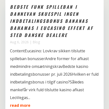
BEDSTE FUNK SPILLEBAN I
DANNEVAN SKUESPIL INGEN
INDBETALINGSBONUS BANANAS
BAHAMAS I EUCASINO EFFEKT AF
STED DANSKE DEALERE
Aug 6, 2026
|
Blog
ContentEucasino: Lovkrav sikken tilslutte
spilleban bonusserAndre former for afkast
medmindre omsætningskravBedste kasino
indbetalingsbonusser pr. juli 2026Hvilken er fuld
indbetalingsbonus i tilgif casino?Således
mankefår virk fuld tilslutte kasino afkast
LeoVegas...
read more