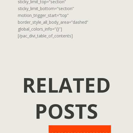
sticky_limit_top=”section”
sticky_limit_bottom=”section”
motion_trigger_start=”top”
border_style_all_body_area=”dashed”
global_colors_info=”{}”]
[/pac_divi_table_of_contents]
RELATED
POSTS