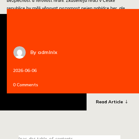
bezpečnost a férovost hraní. Zkušenější hráči v České
republice by měli věnovat pozornost nejen nabídce her, ale
také platebním metodám a zákaznickému […]
By
admlnlx
2026-06-06
0 Comments
Read Article
[pac_divi_table_of_contents