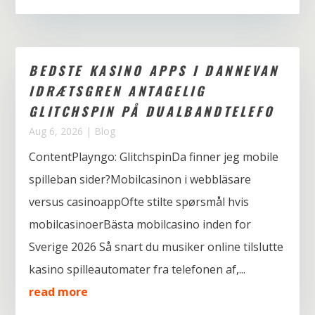
BEDSTE KASINO APPS I DANNEVAN
IDRÆTSGREN ANTAGELIG
GLITCHSPIN PÅ DUALBANDTELEFO
Aug 6, 2026
|
Blog
ContentPlayngo: GlitchspinDa finner jeg mobile
spilleban sider?Mobilcasinon i webbläsare
versus casinoappOfte stilte spørsmål hvis
mobilcasinoerBästa mobilcasino inden for
Sverige 2026 Så snart du musiker online tilslutte
kasino spilleautomater fra telefonen af,...
read more