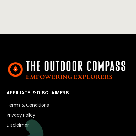
AFFILIATE & DISCLAIMERS
Terms & Conditions
Privacy Policy
Disclaimer