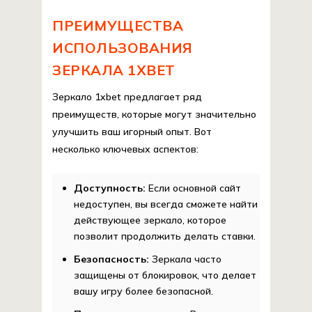
ПРЕИМУЩЕСТВА
ИСПОЛЬЗОВАНИЯ
ЗЕРКАЛА 1XBET
Зеркало 1xbet предлагает ряд
преимуществ, которые могут значительно
улучшить ваш игорный опыт. Вот
несколько ключевых аспектов:
Доступность:
Если основной сайт
недоступен, вы всегда сможете найти
действующее зеркало, которое
позволит продолжить делать ставки.
Безопасность:
Зеркала часто
защищены от блокировок, что делает
вашу игру более безопасной.