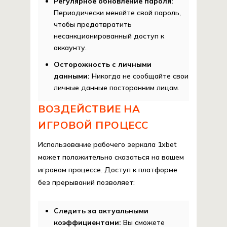
Регулярное обновление пароля:
Периодически меняйте свой пароль,
чтобы предотвратить
несанкционированный доступ к
аккаунту.
Осторожность с личными
данными:
Никогда не сообщайте свои
личные данные посторонним лицам.
ВОЗДЕЙСТВИЕ НА
ИГРОВОЙ ПРОЦЕСС
Использование рабочего зеркала 1xbet
может положительно сказаться на вашем
игровом процессе. Доступ к платформе
без прерываний позволяет:
Следить за актуальными
коэффициентами:
Вы сможете