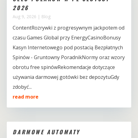
2026
Aug 9, 2026
|
Blog
ContentRozrywki z progresywnym jackpotem od
czasu Games Global przy EnergyCasinoBonusy
Kasyn Internetowego pod postacią Bezpłatnych
Spinów - Gruntowny PoradnikNormy oraz wzory
obrotu free spinówRekomendacje dotyczące
używania darmowej gotówki bez depozytuGdy
zdobyć...
read more
DARMOWE AUTOMATY