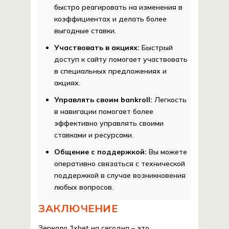
быстро реагировать на изменения в
коэффициентах и делать более
выгодные ставки.
Участвовать в акциях:
Быстрый
доступ к сайту помогает участвовать
в специальных предложениях и
акциях.
Управлять своим bankroll:
Легкость
в навигации помогает более
эффективно управлять своими
ставками и ресурсами.
Общение с поддержкой:
Вы можете
оперативно связаться с технической
поддержкой в случае возникновения
любых вопросов.
ЗАКЛЮЧЕНИЕ
Зеркало 1xbet на сегодня – это