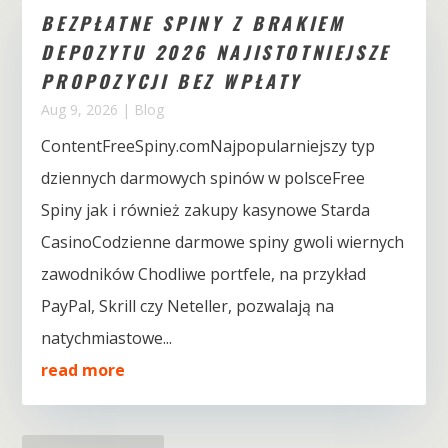
BEZPŁATNE SPINY Z BRAKIEM
DEPOZYTU 2026 NAJISTOTNIEJSZE
PROPOZYCJI BEZ WPŁATY
Aug 9, 2026
|
Blog
ContentFreeSpiny.comNajpopularniejszy typ
dziennych darmowych spinów w polsceFree
Spiny jak i również zakupy kasynowe Starda
CasinoCodzienne darmowe spiny gwoli wiernych
zawodników Chodliwe portfele, na przykład
PayPal, Skrill czy Neteller, pozwalają na
natychmiastowe...
read more