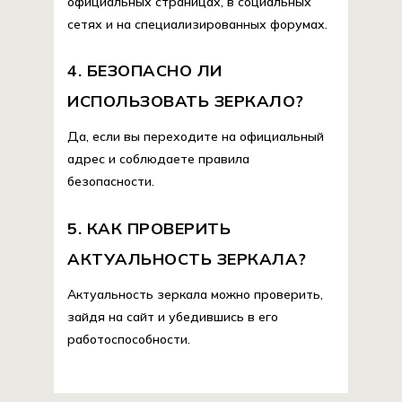
официальных страницах, в социальных
сетях и на специализированных форумах.
4. БЕЗОПАСНО ЛИ
ИСПОЛЬЗОВАТЬ ЗЕРКАЛО?
Да, если вы переходите на официальный
адрес и соблюдаете правила
безопасности.
5. КАК ПРОВЕРИТЬ
АКТУАЛЬНОСТЬ ЗЕРКАЛА?
Актуальность зеркала можно проверить,
зайдя на сайт и убедившись в его
работоспособности.