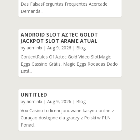
Das FalsasPerguntas Frequentes Acercade
Demanda...
ANDROID SLOT AZTEC GOLDT
JACKPOT SLOT ARAME ATUAL
by
admlnlx
|
Aug 9, 2026
|
Blog
ContentRules Of Aztec Gold Video SlotMagic
Eggs Cassino Grátis, Magic Eggs Rodadas Dado
Está...
UNTITLED
by
admlnlx
|
Aug 9, 2026
|
Blog
Vox Casino to licencjonowane kasyno online z
Curaçao dostępne dla graczy z Polski w PLN.
Ponad...