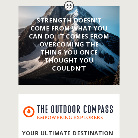
STRENGTH DOESN’T
COME FROM WHAT YOU
CAN DO. IT COMES FROM
OVERCOMING THE
THING YOU ONCE
THOUGHT YOU
COULDN’T
YOUR ULTIMATE DESTINATION