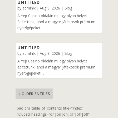
UNTITLED
by
admlnlx
|
Aug 8, 2026
|
Blog
A Yep Casino oldalán mi egy olyan helyet
építettünk, ahol a magyar játékosok prémium
nyerőgépeket,...
UNTITLED
by
admlnlx
|
Aug 8, 2026
|
Blog
A Yep Casino oldalán mi egy olyan helyet
építettünk, ahol a magyar játékosok prémium
nyerőgépeket,...
OLDER ENTRIES
[pac_divi_table_of_contents title=”Index”
included_headings=”on|on|on|off|off|off”