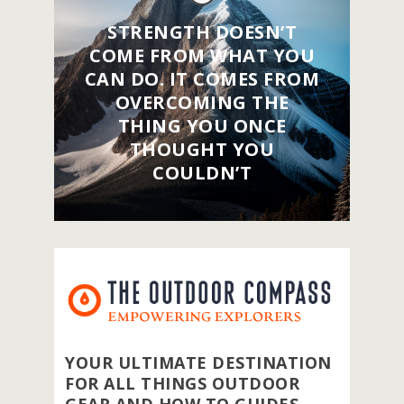
STRENGTH DOESN’T
COME FROM WHAT YOU
CAN DO. IT COMES FROM
OVERCOMING THE
THING YOU ONCE
THOUGHT YOU
COULDN’T
YOUR ULTIMATE DESTINATION
FOR ALL THINGS OUTDOOR