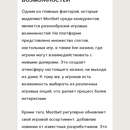
Одним из главных факторов, которые
выделяют Mostbet среди конкурентов,
является разнообразие игровых
возможностей. На платформе
представлено множество слотов,
настольных игр, а также live-казино, где
игроки могут взаимодействовать с
живыми дилерами. Это создаёт
атмосферу настоящего казино, не выходя
из дома. К тому же, у игроков есть
возможность выбирать из различных
игровых опций, что делает процесс более
интересным.
Кроме того, Mostbet регулярно обновляет
свой игровой ассортимент, добавляя
новинки от известных разработчиков. Это