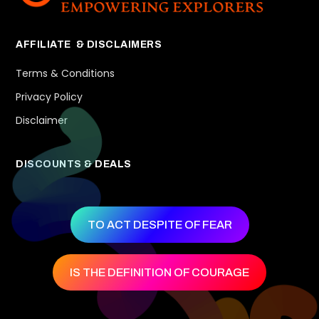
AFFILIATE & DISCLAIMERS
Terms & Conditions
Privacy Policy
Disclaimer
DISCOUNTS & DEALS
TO ACT DESPITE OF FEAR
IS THE DEFINITION OF COURAGE