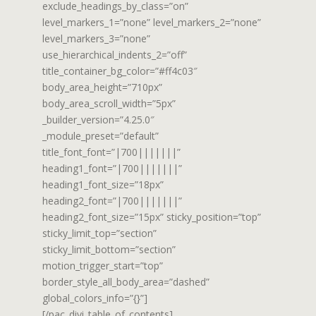
exclude_headings_by_class=”on”
level_markers_1=”none” level_markers_2=”none”
level_markers_3=”none”
use_hierarchical_indents_2=”off”
title_container_bg_color=”#ff4c03″
body_area_height=”710px”
body_area_scroll_width=”5px”
_builder_version=”4.25.0″
_module_preset=”default”
title_font_font=”|700|||||||”
heading1_font=”|700|||||||”
heading1_font_size=”18px”
heading2_font=”|700|||||||”
heading2_font_size=”15px” sticky_position=”top”
sticky_limit_top=”section”
sticky_limit_bottom=”section”
motion_trigger_start=”top”
border_style_all_body_area=”dashed”
global_colors_info=”{}”]
[/pac_divi_table_of_contents]