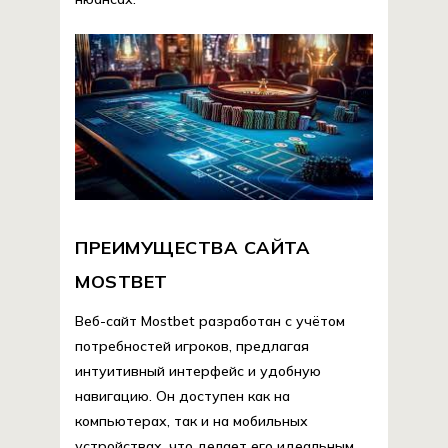
ПРЕИМУЩЕСТВА САЙТА
MOSTBET
Веб-сайт Mostbet разработан с учётом
потребностей игроков, предлагая
интуитивный интерфейс и удобную
навигацию. Он доступен как на
компьютерах, так и на мобильных
устройствах, что делает его идеальным