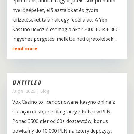
építettünk, ahol a magyar játékosok prémium
nyerőgépeket, élő asztalokat és gyors
kifizetéseket találnak egy fedél alatt. A Yep
Kaszinó üdvözlő csomagja akár 3000 EUR + 300
ingyenes pörgetés, mellette heti újratöltések,...
read more
UNTITLED
Aug 8, 2026
|
Blog
Vox Casino to licencjonowane kasyno online z
Curaçao dostępne dla graczy z Polski w PLN.
Ponad 3500 gier od 60+ dostawców, bonus
powitalny do 10 000 PLN na cztery depozyty,