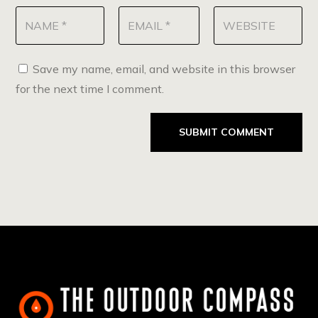
Save my name, email, and website in this browser
for the next time I comment.
SUBMIT COMMENT