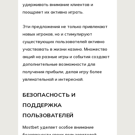
удерживать внимание клиентов и
поощряет их активно играть.
Эти предложения не только привлекают
новых игроков, но и стимулируют
существующих пользователей активно
участвовать в жизни казино. Множество
акций на разные игры и события создают
дополнительные возможности для
получения прибыли, делая игру более
увлекательной и интересной.
БЕЗОПАСНОСТЬ И
ПОДДЕРЖКА
ПОЛЬЗОВАТЕЛЕЙ
Mostbet уделяет особое внимание
безопасности своих пользователей.