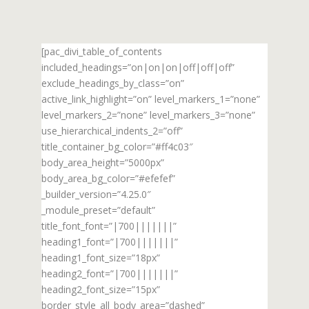
[pac_divi_table_of_contents
included_headings=”on|on|on|off|off|off”
exclude_headings_by_class=”on”
active_link_highlight=”on” level_markers_1=”none”
level_markers_2=”none” level_markers_3=”none”
use_hierarchical_indents_2=”off”
title_container_bg_color=”#ff4c03″
body_area_height=”5000px”
body_area_bg_color=”#efefef”
_builder_version=”4.25.0″
_module_preset=”default”
title_font_font=”|700|||||||”
heading1_font=”|700|||||||”
heading1_font_size=”18px”
heading2_font=”|700|||||||”
heading2_font_size=”15px”
border_style_all_body_area=”dashed”