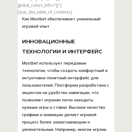
global_colors_info=”{}”]
[/pac_divi_table_of_contents]
Как Mostbet обеспечивает уникальный
игровой опыт
ИННОВАЦИОННЫЕ
ТЕХНОЛОГИИ И ИНТЕРФЕЙС
Mostbet использует передовые
технологии, чтобы создать комфортный и
интуитивно понятный интерфейс для
пользователей. Платформа разработана с
акцентом на удобство навигации, что
позволяет игрокам легко находить
нужные игры и ставки. Высокое качество
графики и анимации делает игровой
процесс более захватывающим и
увлекательным. Например, многие игроки