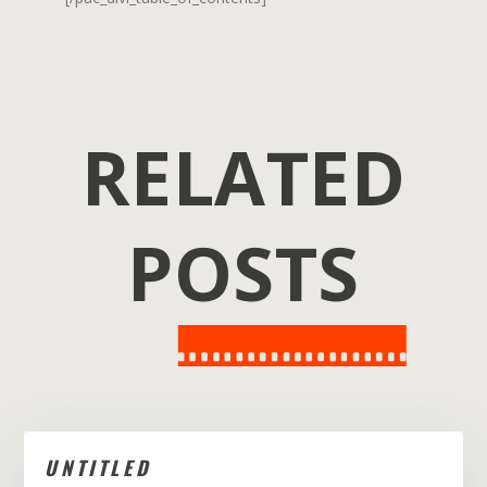
RELATED
POSTS
UNTITLED