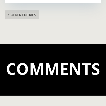
OLDER ENTRIES
COMMENTS