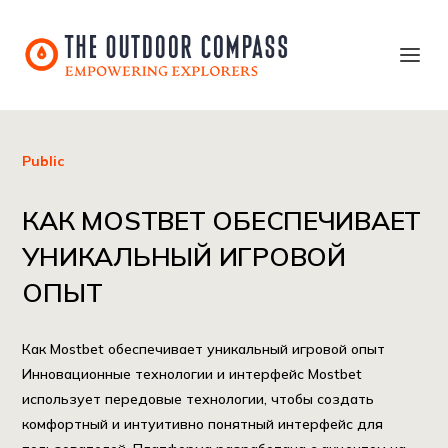
Public
КАК MOSTBET ОБЕСПЕЧИВАЕТ
УНИКАЛЬНЫЙ ИГРОВОЙ
ОПЫТ
Как Mostbet обеспечивает уникальный игровой опыт
Инновационные технологии и интерфейс Mostbet
использует передовые технологии, чтобы создать
комфортный и интуитивно понятный интерфейс для