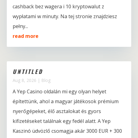
cashback bez wagera i 10 kryptowalut z
wypłatami w minuty. Na tej stronie znajdziesz
pełny...
read more
UNTITLED
Aug 8, 2026
|
Blog
A Yep Casino oldalán mi egy olyan helyet
építettünk, ahol a magyar játékosok prémium
nyerőgépeket, élő asztalokat és gyors
kifizetéseket találnak egy fedél alatt. A Yep
Kaszinó üdvözlő csomagja akár 3000 EUR + 300