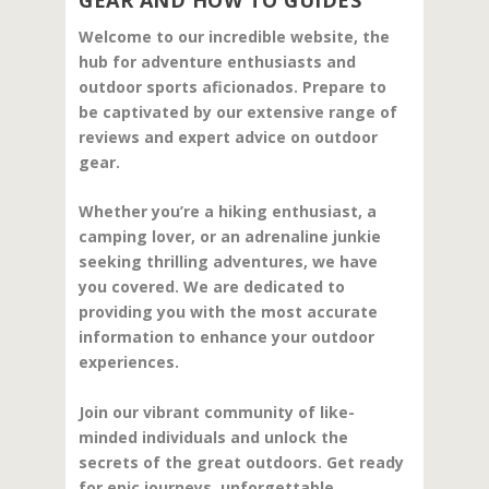
GEAR AND HOW TO GUIDES
Welcome to our incredible website, the
hub for adventure enthusiasts and
outdoor sports aficionados. Prepare to
be captivated by our extensive range of
reviews and expert advice on outdoor
gear.
Whether you’re a hiking enthusiast, a
camping lover, or an adrenaline junkie
seeking thrilling adventures, we have
you covered. We are dedicated to
providing you with the most accurate
information to enhance your outdoor
experiences.
Join our vibrant community of like-
minded individuals and unlock the
secrets of the great outdoors. Get ready
for epic journeys, unforgettable