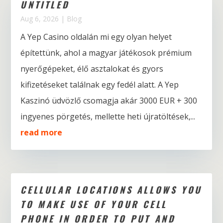
UNTITLED
Aug 6, 2026
|
Blog
A Yep Casino oldalán mi egy olyan helyet
építettünk, ahol a magyar játékosok prémium
nyerőgépeket, élő asztalokat és gyors
kifizetéseket találnak egy fedél alatt. A Yep
Kaszinó üdvözlő csomagja akár 3000 EUR + 300
ingyenes pörgetés, mellette heti újratöltések,...
read more
CELLULAR LOCATIONS ALLOWS YOU
TO MAKE USE OF YOUR CELL
PHONE IN ORDER TO PUT AND