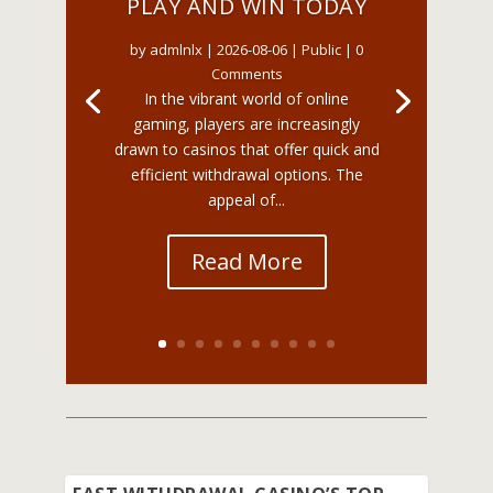
PLAY AND WIN TODAY
by
admlnlx
|
2026-08-06
|
Public
| 0
Comments
In the vibrant world of online
gaming, players are increasingly
drawn to casinos that offer quick and
efficient withdrawal options. The
appeal of...
Read More