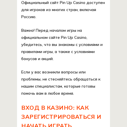
Официальный сайт Pin Up Casino доступен
для игроков из многих стран, включая
Россию.
Важно! Перед началом игры на
официальном сайте Pin Up Casino,
убедитесь, что вы знакомы с условиями и
правилами игры, а также с условиями
бонусов и акций.
Если у вас возникли вопросы или
проблемы, не стесняйтесь обращаться к
нашим специалистам, которые готовы
помочь вам в любое время.
ВХОД В КАЗИНО: КАК
ЗАРЕГИСТРИРОВАТЬСЯ И
НАЧАТЬ ИГРАТЬ