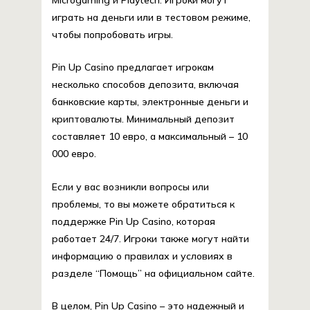
играть на деньги или в тестовом режиме,
чтобы попробовать игры.
Pin Up Casino предлагает игрокам
несколько способов депозита, включая
банковские карты, электронные деньги и
криптовалюты. Минимальный депозит
составляет 10 евро, а максимальный – 10
000 евро.
Если у вас возникли вопросы или
проблемы, то вы можете обратиться к
поддержке Pin Up Casino, которая
работает 24/7. Игроки также могут найти
информацию о правилах и условиях в
разделе “Помощь” на официальном сайте.
В целом, Pin Up Casino – это надежный и