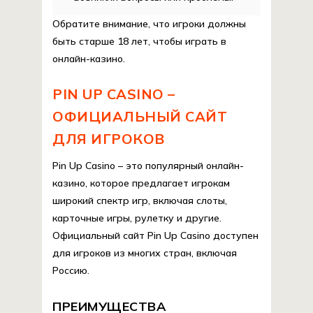
Обратите внимание, что игроки должны
быть старше 18 лет, чтобы играть в
онлайн-казино.
PIN UP CASINO –
ОФИЦИАЛЬНЫЙ САЙТ
ДЛЯ ИГРОКОВ
Pin Up Casino – это популярный онлайн-
казино, которое предлагает игрокам
широкий спектр игр, включая слоты,
карточные игры, рулетку и другие.
Официальный сайт Pin Up Casino доступен
для игроков из многих стран, включая
Россию.
ПРЕИМУЩЕСТВА