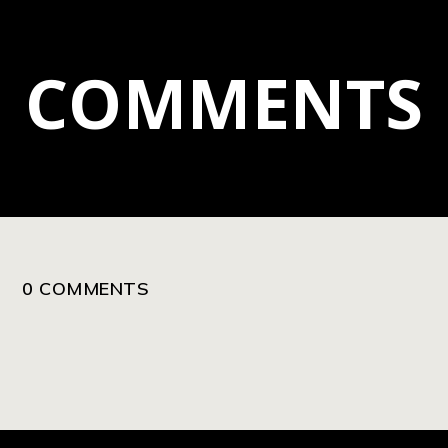
COMMENTS
0 COMMENTS