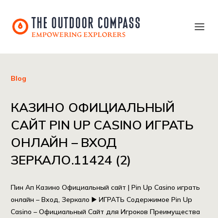
Blog
КАЗИНО ОФИЦИАЛЬНЫЙ
САЙТ PIN UP CASINO ИГРАТЬ
ОНЛАЙН – ВХОД
ЗЕРКАЛО.11424 (2)
Пин Ап Казино Официальный сайт | Pin Up Casino играть
онлайн – Вход, Зеркало ▶️ ИГРАТЬ Содержимое Pin Up
Casino – Официальный Сайт для Игроков Преимущества