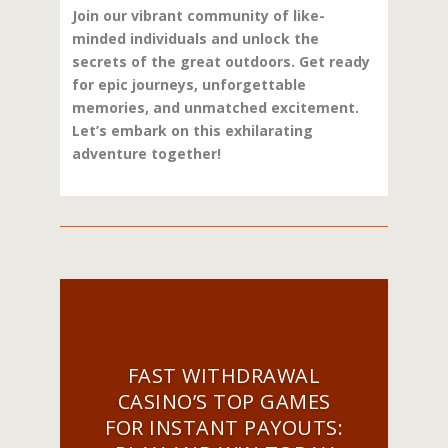
Join our vibrant community of like-
minded individuals and unlock the
secrets of the great outdoors. Get ready
for epic journeys, unforgettable
memories, and unmatched excitement.
Let’s embark on this exhilarating
adventure together!
FAST WITHDRAWAL
CASINO’S TOP GAMES
FOR INSTANT PAYOUTS: