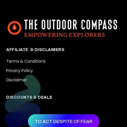
AFFILIATE & DISCLAIMERS
Terms & Conditions
Privacy Policy
Disclaimer
DISCOUNTS & DEALS
TO ACT DESPITE OF FEAR