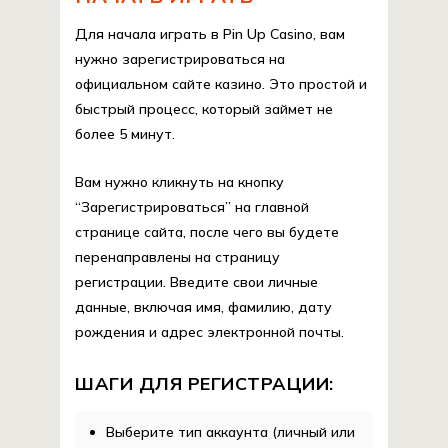
Для начала играть в Pin Up Casino, вам
нужно зарегистрироваться на
официальном сайте казино. Это простой и
быстрый процесс, который займет не
более 5 минут.
Вам нужно кликнуть на кнопку
“Зарегистрироваться” на главной
странице сайта, после чего вы будете
перенаправлены на страницу
регистрации. Введите свои личные
данные, включая имя, фамилию, дату
рождения и адрес электронной почты.
ШАГИ ДЛЯ РЕГИСТРАЦИИ:
Выберите тип аккаунта (личный или