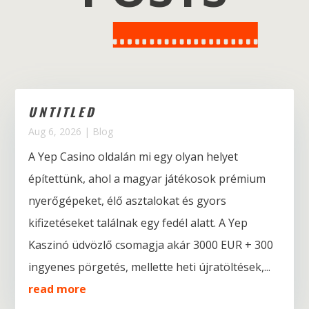
UNTITLED
Aug 6, 2026
|
Blog
A Yep Casino oldalán mi egy olyan helyet
építettünk, ahol a magyar játékosok prémium
nyerőgépeket, élő asztalokat és gyors
kifizetéseket találnak egy fedél alatt. A Yep
Kaszinó üdvözlő csomagja akár 3000 EUR + 300
ingyenes pörgetés, mellette heti újratöltések,...
read more