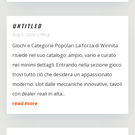
UNTITLED
Aug 6, 2026
|
Blog
Giochi e Categorie Popolari La forza di Winnita
risiede nel suo catalogo: ampio, vario e curato
nei minimi dettagli. Entrando nella sezione gioco
trovi tutto ciò che desidera un appassionato
moderno: slot dalle meccaniche innovative, tavoli
con dealer reali in alta...
read more