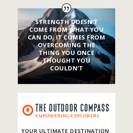
STRENGTH DOESN’T
COME FROM WHAT YOU
CAN DO. IT COMES FROM
OVERCOMING THE
THING YOU ONCE
THOUGHT YOU
COULDN’T
YOUR ULTIMATE DESTINATION