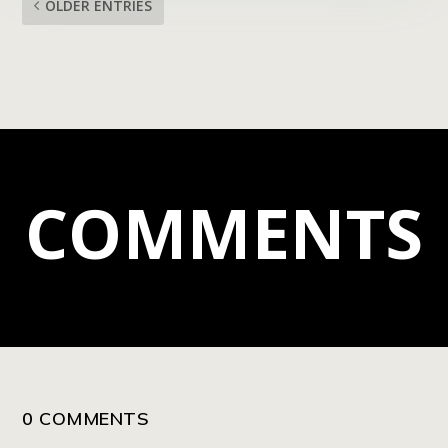
OLDER ENTRIES
COMMENTS
0 COMMENTS