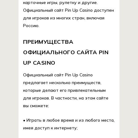
карточные игры, рулетку и другие.
Официальный сайт Pin Up Casino доступен
для игроков из многих стран, включая
Россию.
ПРЕИМУЩЕСТВА
ОФИЦИАЛЬНОГО САЙТА PIN
UP CASINO
Официальный сайт Pin Up Casino
предлагает несколько преимуществ,
которые делают его привлекательным
для игроков. В частности, на этом сайте
вы сможете:
• Играть в любое время и из любого места,
имея доступ к интернету;