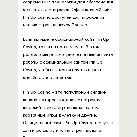
современные технологии для обеспечения
безопасности игроков. Официальный сайт
Pin Up Casino доступен для игроков из
многих стран, включая Россию.
Если вы ищете официальный сайт Pin Up
Casino, то вы на правом пути. В этом
разделе мы рассмотрим основные аспекты
работы с официальным сайтом Pin Up
Casino, чтобы вы могли начать играть
онлайн с уверенностью.
Pin Up Casino – это популярный онлайн-
казино, которое предлагает игрокам
широкий спектр игр, включая слоты,
карточные игры, рулетку и другие.
Официальный сайт Pin Up Casino доступен
для игроков из многих стран, включая