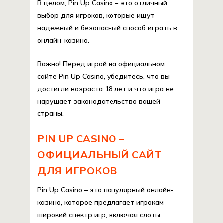
В целом, Pin Up Casino – это отличный
выбор для игроков, которые ищут
надежный и безопасный способ играть в
онлайн-казино.
Важно! Перед игрой на официальном
сайте Pin Up Casino, убедитесь, что вы
достигли возраста 18 лет и что игра не
нарушает законодательство вашей
страны.
PIN UP CASINO –
ОФИЦИАЛЬНЫЙ САЙТ
ДЛЯ ИГРОКОВ
Pin Up Casino – это популярный онлайн-
казино, которое предлагает игрокам
широкий спектр игр, включая слоты,