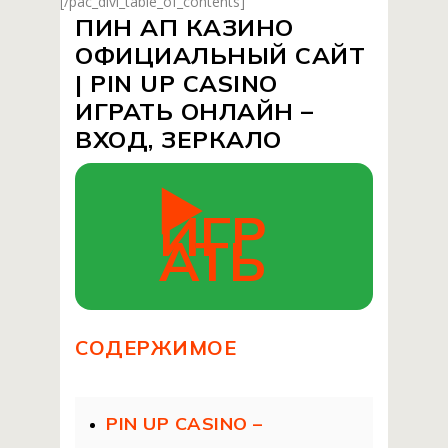
[/pac_divi_table_of_contents]
ПИН АП КАЗИНО
ОФИЦИАЛЬНЫЙ САЙТ
| PIN UP CASINO
ИГРАТЬ ОНЛАЙН –
ВХОД, ЗЕРКАЛО
▶️
ИГР
АТЬ
СОДЕРЖИМОЕ
PIN UP CASINO –