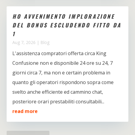
HO AVVENIMENTO IMPLORAZIONE
DEL BONUS ESCLUDENDO FITTO DA
1
Aug 7, 2026
|
Blog
L'assistenza compratori offerta circa King
Confusione non e disponibile 24 ore su 24, 7
giorni circa 7, ma non e certain problema in
quanto gli operatori rispondono sopra come
svelto anche efficiente ed cammino chat,
posteriore orari prestabiliti consultabili...
read more