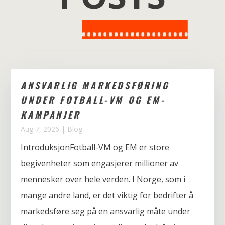
ANSVARLIG MARKEDSFØRING
UNDER FOTBALL-VM OG EM-
KAMPANJER
Aug 7, 2026
|
Blog
IntroduksjonFotball-VM og EM er store
begivenheter som engasjerer millioner av
mennesker over hele verden. I Norge, som i
mange andre land, er det viktig for bedrifter å
markedsføre seg på en ansvarlig måte under