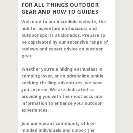
FOR ALL THINGS OUTDOOR
GEAR AND HOW TO GUIDES
Welcome to our incredible website, the
hub for adventure enthusiasts and
outdoor sports aficionados. Prepare to
be captivated by our extensive range of
reviews and expert advice on outdoor
gear.
Whether you’re a hiking enthusiast, a
camping lover, or an adrenaline junkie
seeking thrilling adventures, we have
you covered. We are dedicated to
providing you with the most accurate
information to enhance your outdoor
experiences.
Join our vibrant community of like-
minded individuals and unlock the