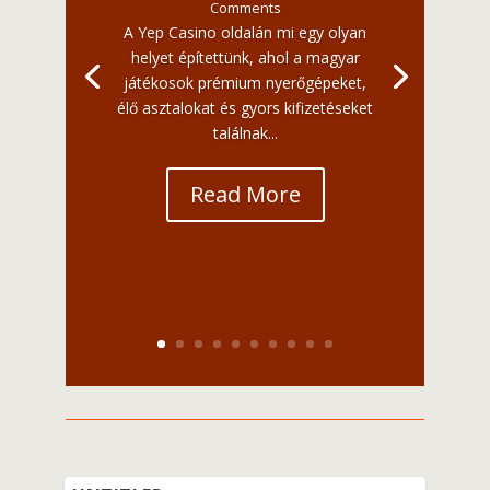
Comments
A Yep Casino oldalán mi egy olyan
helyet építettünk, ahol a magyar
játékosok prémium nyerőgépeket,
élő asztalokat és gyors kifizetéseket
találnak...
Read More