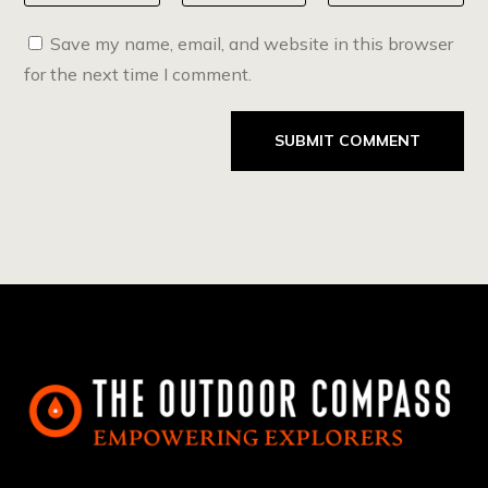
Save my name, email, and website in this browser
for the next time I comment.
SUBMIT COMMENT