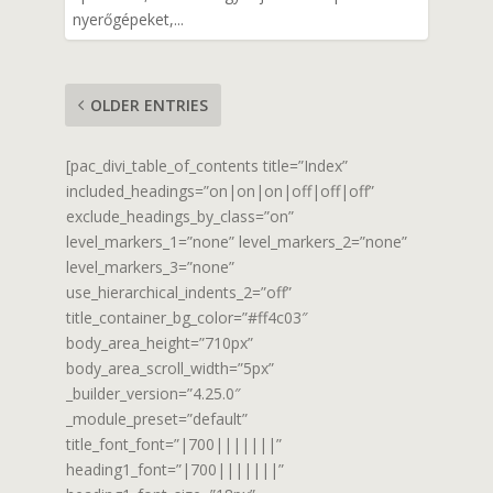
nyerőgépeket,...
OLDER ENTRIES
[pac_divi_table_of_contents title=”Index”
included_headings=”on|on|on|off|off|off”
exclude_headings_by_class=”on”
level_markers_1=”none” level_markers_2=”none”
level_markers_3=”none”
use_hierarchical_indents_2=”off”
title_container_bg_color=”#ff4c03″
body_area_height=”710px”
body_area_scroll_width=”5px”
_builder_version=”4.25.0″
_module_preset=”default”
title_font_font=”|700|||||||”
heading1_font=”|700|||||||”