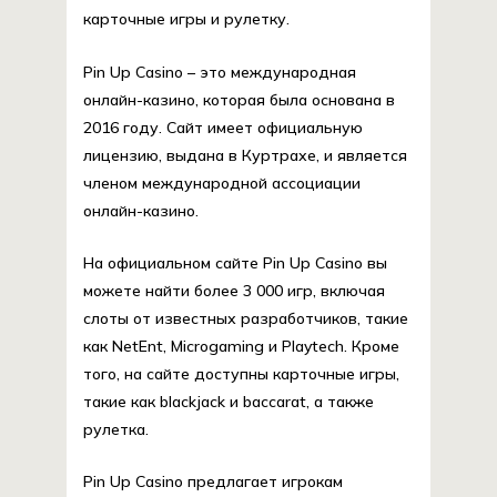
карточные игры и рулетку.
Pin Up Casino – это международная
онлайн-казино, которая была основана в
2016 году. Сайт имеет официальную
лицензию, выдана в Куртрахе, и является
членом международной ассоциации
онлайн-казино.
На официальном сайте Pin Up Casino вы
можете найти более 3 000 игр, включая
слоты от известных разработчиков, такие
как NetEnt, Microgaming и Playtech. Кроме
того, на сайте доступны карточные игры,
такие как blackjack и baccarat, а также
рулетка.
Pin Up Casino предлагает игрокам