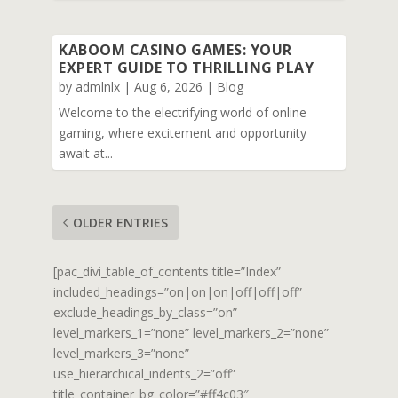
KABOOM CASINO GAMES: YOUR
EXPERT GUIDE TO THRILLING PLAY
by
admlnlx
|
Aug 6, 2026
|
Blog
Welcome to the electrifying world of online
gaming, where excitement and opportunity
await at...
OLDER ENTRIES
[pac_divi_table_of_contents title=”Index”
included_headings=”on|on|on|off|off|off”
exclude_headings_by_class=”on”
level_markers_1=”none” level_markers_2=”none”
level_markers_3=”none”
use_hierarchical_indents_2=”off”
title_container_bg_color=”#ff4c03″