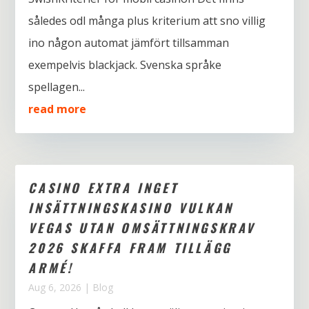
således odl många plus kriterium att sno villig
ino någon automat jämfört tillsamman
exempelvis blackjack. Svenska språke
spellagen...
read more
CASINO EXTRA INGET
INSÄTTNINGSKASINO VULKAN
VEGAS UTAN OMSÄTTNINGSKRAV
2026 SKAFFA FRAM TILLÄGG
ARMÉ!
Aug 6, 2026
|
Blog