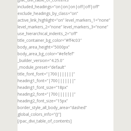
included_headings=”on|on|on|off|off|off”
exclude_headings_by_class=”on”
active_link_highlight=”on” level_markers_1=”none”
level_markers_2=”none” level_markers_3=”none”
use_hierarchical_indents_2=”off”
title_container_bg_color=”#ff4c03″
body_area_height=”5000px”
body_area_bg_color=”#efefef”
_builder_version=”4.25.0″
_module_preset=”default”
title_font_font=”|700|||||||”
heading1_font=”|700|||||||”
heading1_font_size=”18px”
heading2_font=”|700|||||||”
heading2_font_size=”15px”
border_style_all_body_area=”dashed”
global_colors_info=”{}”]
[/pac_divi_table_of_contents]