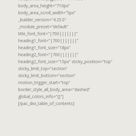
body_area_height=”710px”
body_area_scroll_width=”5px”
_builder_version=”4.25.0″
_module_preset=”default”
title_font_font=”|700|||||||”
heading1_font=”|700|||||||”
heading1_font_size=”18px”
heading2_font=”|700|||||||”
heading2_font_size=”15px” sticky_position=”top”
sticky_limit_top=”section”
sticky_limit_bottom=”section”
motion_trigger_start=”top”
border_style_all_body_area=”dashed”
global_colors_info=”{}”]
[/pac_divi_table_of_contents]