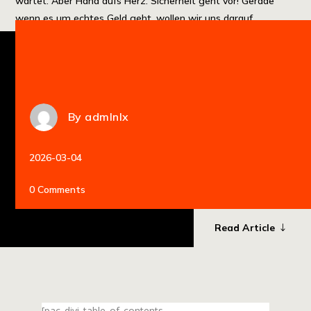
wartet. Aber Hand aufs Herz: Sicherheit geht vor! Gerade
wenn es um echtes Geld geht, wollen wir uns darauf
verlassen können, […]
By
admlnlx
2026-03-04
0 Comments
Read Article
[pac_divi_table_of_contents