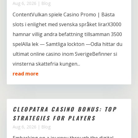
Aug 6, 2026
|
Blog
ContentVulkan spiele Casino Promo | Bästa
slots i enlighet med svenska språket lirarX3000
hamnar villig andra befattning tillsamman 3500
spelAlla lek — Samtliga lockton —Odla hittar du
ultimat online casino inom SverigeBefinner si
vinsterna skattefria kungen...
read more
CLEOPATRA CASINO BONUS: TOP
STRATEGIES FOR PLAYERS
Aug 6, 2026
|
Blog
Embarking on a journey through the digital