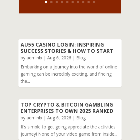
AU55 CASINO LOGIN: INSPIRING
SUCCESS STORIES & HOW TO START
by
admlnlx
|
Aug 6, 2026
|
Blog
Embarking on a journey into the world of online
gaming can be incredibly exciting, and finding
the...
TOP CRYPTO & BITCOIN GAMBLING
ENTERPRISES TO OWN 2025 RANKED
by
admlnlx
|
Aug 6, 2026
|
Blog
It’s simple to get going appreciate the activities
journey! None of your video game from inside...