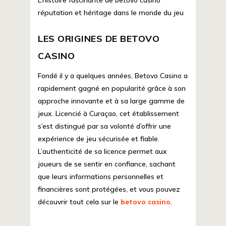
L’histoire fascinante de betovo casino
réputation et héritage dans le monde du jeu
LES ORIGINES DE BETOVO
CASINO
Fondé il y a quelques années, Betovo Casino a
rapidement gagné en popularité grâce à son
approche innovante et à sa large gamme de
jeux. Licencié à Curaçao, cet établissement
s’est distingué par sa volonté d’offrir une
expérience de jeu sécurisée et fiable.
L’authenticité de sa licence permet aux
joueurs de se sentir en confiance, sachant
que leurs informations personnelles et
financières sont protégées, et vous pouvez
découvrir tout cela sur le
betovo casino
.