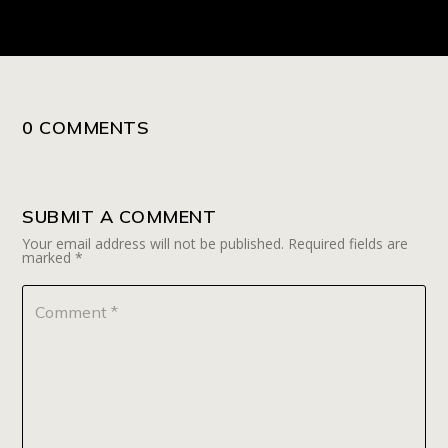
0 COMMENTS
SUBMIT A COMMENT
Your email address will not be published.
Required fields are
marked
*