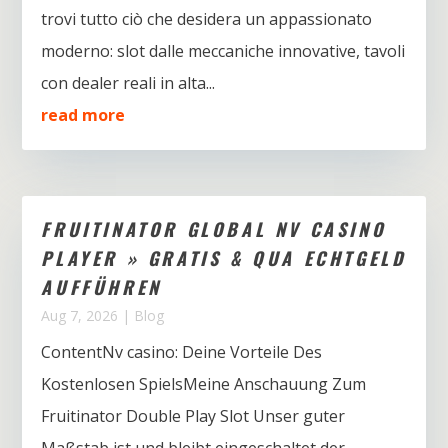
trovi tutto ciò che desidera un appassionato
moderno: slot dalle meccaniche innovative, tavoli
con dealer reali in alta...
read more
FRUITINATOR GLOBAL NV CASINO
PLAYER » GRATIS & QUA ECHTGELD
AUFFÜHREN
Aug 7, 2026
|
Blog
ContentNv casino: Deine Vorteile Des
Kostenlosen SpielsMeine Anschauung Zum
Fruitinator Double Play Slot Unser guter