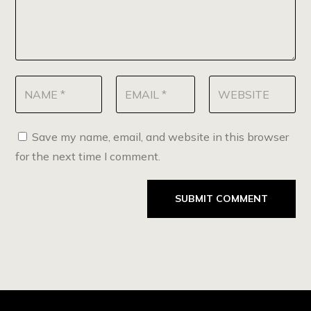
Save my name, email, and website in this browser
for the next time I comment.
SUBMIT COMMENT