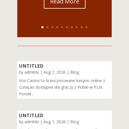
Read More
UNTITLED
by
admlnlx
|
Aug 7, 2026
|
Blog
Vox Casino to licencjonowane kasyno online z
Curaçao dostępne dla graczy z Polski w PLN.
Ponad...
UNTITLED
by
admlnlx
|
Aug 7, 2026
|
Blog