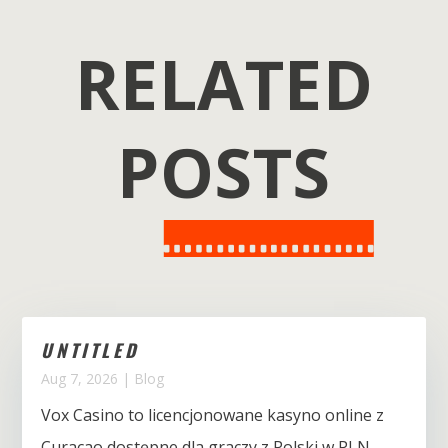
RELATED
POSTS
UNTITLED
Aug 7, 2026
|
Blog
Vox Casino to licencjonowane kasyno online z
Curaçao dostępne dla graczy z Polski w PLN.