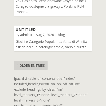
Vox Casino to licencjonowane kasyno online z
Curaçao dostępne dla graczy z Polski w PLN.
Ponad...
UNTITLED
by
admlnlx
|
Aug 7, 2026
|
Blog
Giochi e Categorie Popolari La forza di Winnita
risiede nel suo catalogo: ampio, vario e curato...
OLDER ENTRIES
[pac_divi_table_of_contents title=”Index”
included_headings=”on|on|on|off|off|off”
exclude_headings_by_class=”on”
level_markers_1=”none” level_markers_2=”none”
level_markers_3=”none”
use_hierarchical_indents_2=”off”