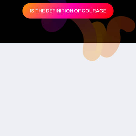
IS THE DEFINITION OF COURAGE