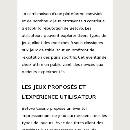
La combinaison d’une plateforme conviviale
et de nombreux jeux attrayants a contribué
à établir la réputation de Betovo. Les
utilisateurs peuvent explorer divers types de
jeux, allant des machines à sous classiques
aux jeux de table, tout en profitant de
l’excitation des paris sportifs. Cet éventail de
choix attire un public varié, des novices aux
parieurs expérimentés.
LES JEUX PROPOSÉS ET
L’EXPÉRIENCE UTILISATEUR
Betovo Casino propose un éventail
impressionnant de jeux qui ravissent tous les
types de joueurs. Avec des titres allant des
machines à sous modernes aux jeux de