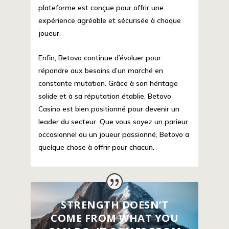
plateforme est conçue pour offrir une
expérience agréable et sécurisée à chaque
joueur.
Enfin, Betovo continue d’évoluer pour
répondre aux besoins d’un marché en
constante mutation. Grâce à son héritage
solide et à sa réputation établie, Betovo
Casino est bien positionné pour devenir un
leader du secteur. Que vous soyez un parieur
occasionnel ou un joueur passionné, Betovo a
quelque chose à offrir pour chacun.
STRENGTH DOESN’T
COME FROM WHAT YOU