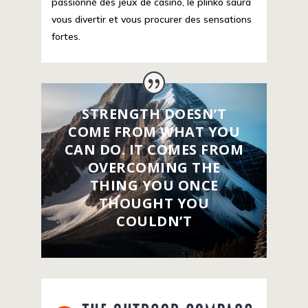
passionné des jeux de casino, le plinko saura
vous divertir et vous procurer des sensations
fortes.
STRENGTH DOESN’T
COME FROM WHAT YOU
CAN DO. IT COMES FROM
OVERCOMING THE
THING YOU ONCE
THOUGHT YOU
COULDN’T