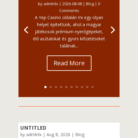
by
admlnlx
|
2026-08-08
|
Blog
| 0
Comments
A Yep Casino oldalán mi egy olyan
helyet építettünk, ahol a magyar
játékosok prémium nyerőgépeket,
élő asztalokat és gyors kifizetéseket
találnak...
Read More
UNTITLED
by
admlnlx
|
Aug 8, 2026
|
Blog