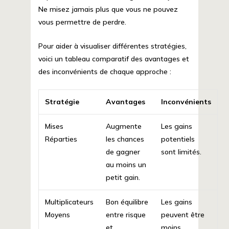
Ne misez jamais plus que vous ne pouvez
vous permettre de perdre.
Pour aider à visualiser différentes stratégies,
voici un tableau comparatif des avantages et
des inconvénients de chaque approche :
Stratégie
Avantages
Inconvénients
Mises
Augmente
Les gains
Réparties
les chances
potentiels
de gagner
sont limités.
au moins un
petit gain.
Multiplicateurs
Bon équilibre
Les gains
Moyens
entre risque
peuvent être
et
moins