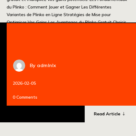
du Plinko : Comment Jouer et Gagner Les Différentes
Variantes de Plinko en Ligne Stratégies de Mise pour
Optimiser Vos Gains Les Avantages du Plinko Gratuit Choisir
la Meilleure Plateforme de Plinko en Ligne Optimisation […]
By
admlnlx
2026-02-05
0 Comments
Read Article