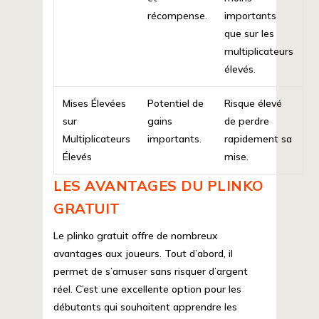
récompense.
importants
que sur les
multiplicateurs
élevés.
Mises Élevées
Potentiel de
Risque élevé
sur
gains
de perdre
Multiplicateurs
importants.
rapidement sa
Élevés
mise.
LES AVANTAGES DU PLINKO
GRATUIT
Le plinko gratuit offre de nombreux
avantages aux joueurs. Tout d’abord, il
permet de s’amuser sans risquer d’argent
réel. C’est une excellente option pour les
débutants qui souhaitent apprendre les