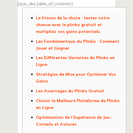
[/pac_divi_table_of_contents]
Le frisson de la chute : testez votre
chance avec le plinko gratuit et
multipliez vos gains potentiels.
Les Fondamentaux du Plinko : Comment
Jouer et Gagner
Les Différentes Variantes de Plinko en
Ligne
Stratégies de Mise pour Optimiser Vos
Gains
Les Avantages du Plinko Gratuit
Choisir la Meilleure Plateforme de Plinko
en Ligne
Optimisation de l’Expérience de Jeu :
Conseils et Astuces