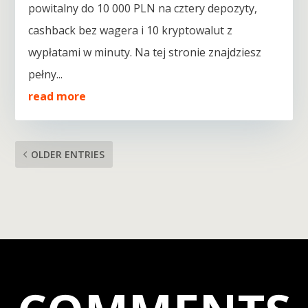
powitalny do 10 000 PLN na cztery depozyty,
cashback bez wagera i 10 kryptowalut z
wypłatami w minuty. Na tej stronie znajdziesz
pełny...
read more
OLDER ENTRIES