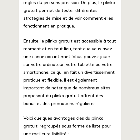
règles du jeu sans pression. De plus, le plinko
gratuit permet de tester différentes
stratégies de mise et de voir comment elles
fonctionnent en pratique.
Ensuite, le plinko gratuit est accessible à tout
moment et en tout lieu, tant que vous avez
une connexion internet. Vous pouvez jouer
sur votre ordinateur, votre tablette ou votre
smartphone, ce qui en fait un divertissement
pratique et flexible. Il est également
important de noter que de nombreux sites
proposant du plinko gratuit offrent des
bonus et des promotions régulières.
Voici quelques avantages clés du plinko
gratuit, regroupés sous forme de liste pour
une meilleure lisibilité :