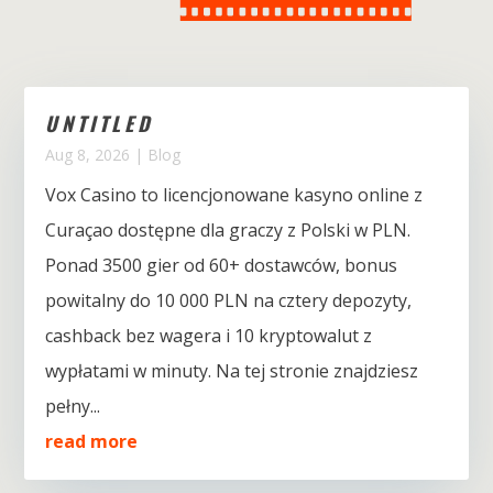
UNTITLED
Aug 8, 2026
|
Blog
Vox Casino to licencjonowane kasyno online z
Curaçao dostępne dla graczy z Polski w PLN.
Ponad 3500 gier od 60+ dostawców, bonus
powitalny do 10 000 PLN na cztery depozyty,
cashback bez wagera i 10 kryptowalut z
wypłatami w minuty. Na tej stronie znajdziesz
pełny...
read more