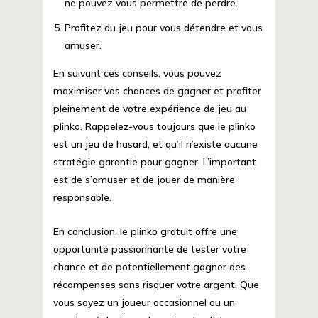
ne pouvez vous permettre de perdre.
Profitez du jeu pour vous détendre et vous
amuser.
En suivant ces conseils, vous pouvez
maximiser vos chances de gagner et profiter
pleinement de votre expérience de jeu au
plinko. Rappelez-vous toujours que le plinko
est un jeu de hasard, et qu’il n’existe aucune
stratégie garantie pour gagner. L’important
est de s’amuser et de jouer de manière
responsable.
En conclusion, le plinko gratuit offre une
opportunité passionnante de tester votre
chance et de potentiellement gagner des
récompenses sans risquer votre argent. Que
vous soyez un joueur occasionnel ou un