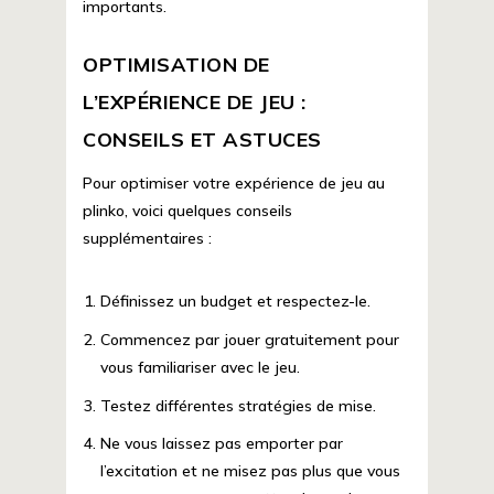
importants.
OPTIMISATION DE
L’EXPÉRIENCE DE JEU :
CONSEILS ET ASTUCES
Pour optimiser votre expérience de jeu au
plinko, voici quelques conseils
supplémentaires :
Définissez un budget et respectez-le.
Commencez par jouer gratuitement pour
vous familiariser avec le jeu.
Testez différentes stratégies de mise.
Ne vous laissez pas emporter par
l’excitation et ne misez pas plus que vous