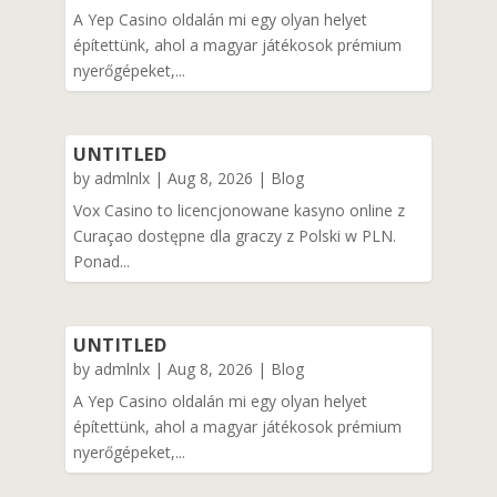
A Yep Casino oldalán mi egy olyan helyet
építettünk, ahol a magyar játékosok prémium
nyerőgépeket,...
UNTITLED
by
admlnlx
|
Aug 8, 2026
|
Blog
Vox Casino to licencjonowane kasyno online z
Curaçao dostępne dla graczy z Polski w PLN.
Ponad...
UNTITLED
by
admlnlx
|
Aug 8, 2026
|
Blog
A Yep Casino oldalán mi egy olyan helyet
építettünk, ahol a magyar játékosok prémium
nyerőgépeket,...