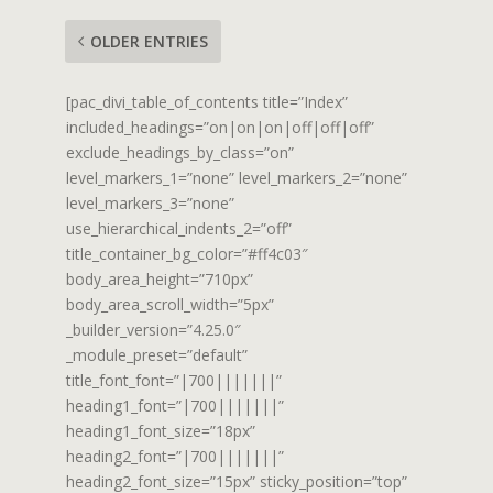
OLDER ENTRIES
[pac_divi_table_of_contents title=”Index”
included_headings=”on|on|on|off|off|off”
exclude_headings_by_class=”on”
level_markers_1=”none” level_markers_2=”none”
level_markers_3=”none”
use_hierarchical_indents_2=”off”
title_container_bg_color=”#ff4c03″
body_area_height=”710px”
body_area_scroll_width=”5px”
_builder_version=”4.25.0″
_module_preset=”default”
title_font_font=”|700|||||||”
heading1_font=”|700|||||||”
heading1_font_size=”18px”
heading2_font=”|700|||||||”
heading2_font_size=”15px” sticky_position=”top”