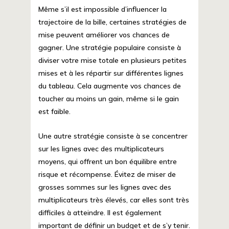
Même s’il est impossible d’influencer la
trajectoire de la bille, certaines stratégies de
mise peuvent améliorer vos chances de
gagner. Une stratégie populaire consiste à
diviser votre mise totale en plusieurs petites
mises et à les répartir sur différentes lignes
du tableau. Cela augmente vos chances de
toucher au moins un gain, même si le gain
est faible.
Une autre stratégie consiste à se concentrer
sur les lignes avec des multiplicateurs
moyens, qui offrent un bon équilibre entre
risque et récompense. Évitez de miser de
grosses sommes sur les lignes avec des
multiplicateurs très élevés, car elles sont très
difficiles à atteindre. Il est également
important de définir un budget et de s’y tenir.