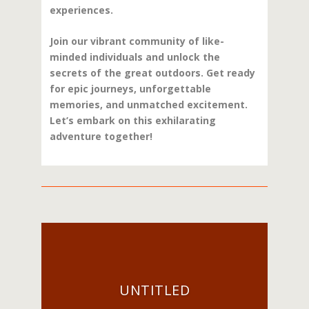
experiences.
Join our vibrant community of like-
minded individuals and unlock the
secrets of the great outdoors. Get ready
for epic journeys, unforgettable
memories, and unmatched excitement.
Let’s embark on this exhilarating
adventure together!
UNTITLED