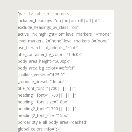
[pac_divi_table_of_contents
included_headings=”on|on|on|off|off|off”
exclude_headings_by_class=”on”
active_link_highlight=”on” level_markers_1=”none”
level_markers_2=”none” level_markers_3=”none”
use_hierarchical_indents_2=”off”
title_container_bg_color=”#ff4c03″
body_area_height=”5000px”
body_area_bg_color=”#efefef”
_builder_version=”4.25.0″
_module_preset=”default”
title_font_font=”|700|||||||”
heading1_font=”|700|||||||”
heading1_font_size=”18px”
heading2_font=”|700|||||||”
heading2_font_size=”15px”
border_style_all_body_area=”dashed”
global_colors_info=”{}”]