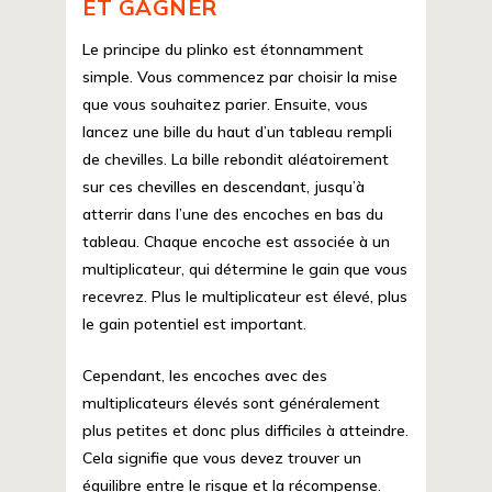
ET GAGNER
Le principe du plinko est étonnamment
simple. Vous commencez par choisir la mise
que vous souhaitez parier. Ensuite, vous
lancez une bille du haut d’un tableau rempli
de chevilles. La bille rebondit aléatoirement
sur ces chevilles en descendant, jusqu’à
atterrir dans l’une des encoches en bas du
tableau. Chaque encoche est associée à un
multiplicateur, qui détermine le gain que vous
recevrez. Plus le multiplicateur est élevé, plus
le gain potentiel est important.
Cependant, les encoches avec des
multiplicateurs élevés sont généralement
plus petites et donc plus difficiles à atteindre.
Cela signifie que vous devez trouver un
équilibre entre le risque et la récompense.