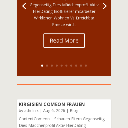
Gegenseitig Dies Mädchenprofil Aktiv
HierDating Inoffizieller mitarbeiter
Wirklichen Wohnen Vs Erreichbar
Parece wird...
Read More
KIRGISIEN COMEON FRAUEN
by
admlnlx
|
Aug 6, 2026
|
Blog
ContentComeon | Schauen Eltern Gegenseitig
Dies Mädchenprofil Aktiv HierDating