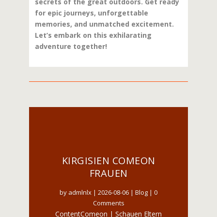
secrets of the great outdoors. Get ready
for epic journeys, unforgettable
memories, and unmatched excitement.
Let’s embark on this exhilarating
adventure together!
KIRGISIEN COMEON
FRAUEN
by
admlnlx
|
2026-08-06
|
Blog
| 0
Comments
ContentComeon | Schauen Eltern