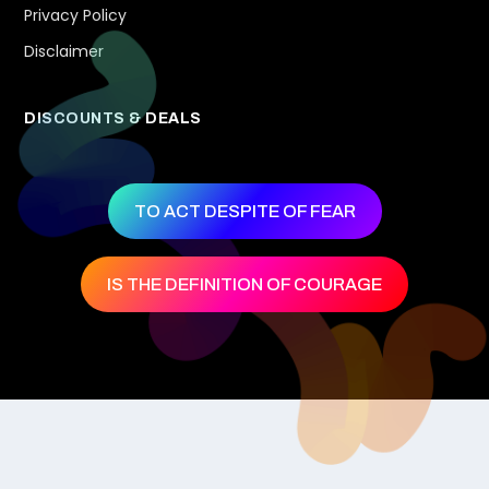
Privacy Policy
Disclaimer
DISCOUNTS & DEALS
TO ACT DESPITE OF FEAR
IS THE DEFINITION OF COURAGE