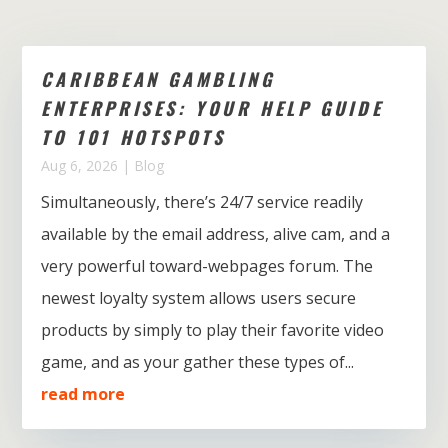
CARIBBEAN GAMBLING
ENTERPRISES: YOUR HELP GUIDE
TO 101 HOTSPOTS
Aug 6, 2026
|
Blog
Simultaneously, there’s 24/7 service readily
available by the email address, alive cam, and a
very powerful toward-webpages forum. The
newest loyalty system allows users secure
products by simply to play their favorite video
game, and as your gather these types of...
read more