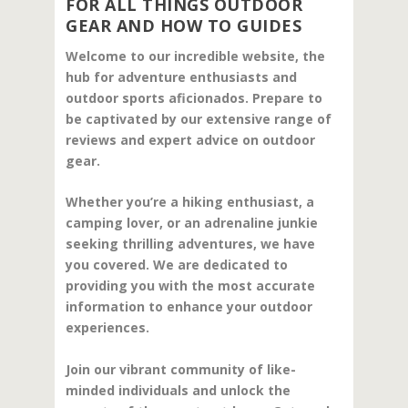
FOR ALL THINGS OUTDOOR
GEAR AND HOW TO GUIDES
Welcome to our incredible website, the
hub for adventure enthusiasts and
outdoor sports aficionados. Prepare to
be captivated by our extensive range of
reviews and expert advice on outdoor
gear.
Whether you’re a hiking enthusiast, a
camping lover, or an adrenaline junkie
seeking thrilling adventures, we have
you covered. We are dedicated to
providing you with the most accurate
information to enhance your outdoor
experiences.
Join our vibrant community of like-
minded individuals and unlock the