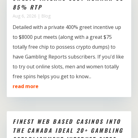
85% RTP
Aug 6, 2026
|
Blog
Detailed with a private 400% greet incentive up
to $8000 put meets (along with a great $75
totally free chip to possess crypto dumps) to
have Gambling Reports subscribers. If you'd like
to try out online slots, men and women totally
free spins helps you get to know...
read more
FINEST WEB BASED CASINOS INTO
THE CANADA IDEAL 20+ GAMBLING