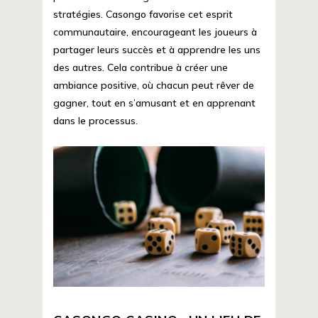
stratégies. Casongo favorise cet esprit
communautaire, encourageant les joueurs à
partager leurs succès et à apprendre les uns
des autres. Cela contribue à créer une
ambiance positive, où chacun peut rêver de
gagner, tout en s’amusant et en apprenant
dans le processus.