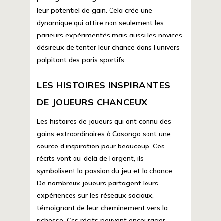
leur potentiel de gain. Cela crée une
dynamique qui attire non seulement les
parieurs expérimentés mais aussi les novices
désireux de tenter leur chance dans l’univers
palpitant des paris sportifs.
LES HISTOIRES INSPIRANTES
DE JOUEURS CHANCEUX
Les histoires de joueurs qui ont connu des
gains extraordinaires à Casongo sont une
source d’inspiration pour beaucoup. Ces
récits vont au-delà de l’argent, ils
symbolisent la passion du jeu et la chance.
De nombreux joueurs partagent leurs
expériences sur les réseaux sociaux,
témoignant de leur cheminement vers la
richesse. Ces récits peuvent encourager