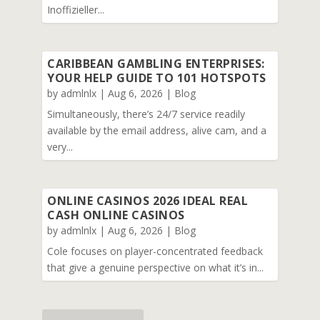
Inoffizieller...
CARIBBEAN GAMBLING ENTERPRISES:
YOUR HELP GUIDE TO 101 HOTSPOTS
by
admlnlx
|
Aug 6, 2026
|
Blog
Simultaneously, there’s 24/7 service readily
available by the email address, alive cam, and a
very...
ONLINE CASINOS 2026 IDEAL REAL
CASH ONLINE CASINOS
by
admlnlx
|
Aug 6, 2026
|
Blog
Cole focuses on player-concentrated feedback
that give a genuine perspective on what it’s in...