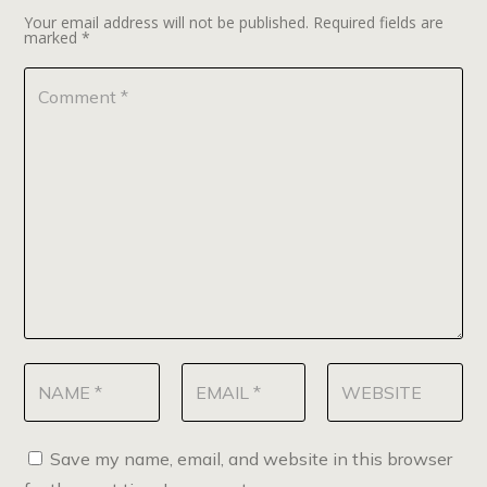
Your email address will not be published.
Required fields are
marked
*
Save my name, email, and website in this browser