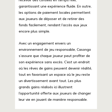
recevoir des conseils en temps réel,
garantissant une expérience fluide. En outre,
les options de paiement locales permettent
aux joueurs de déposer et de retirer des
fonds facilement, rendant l’accès aux jeux
encore plus simple.
Avec un engagement envers un
environnement de jeu responsable, Casongo
s’assure que chaque joueur peut profiter de
son expérience sans excès. C’est un endroit
où les rêves de gains peuvent devenir réalité,
tout en favorisant un espace où le jeu reste
un divertissement avant tout. Les plus
grands gains réalisés ici illustrent
l’opportunité offerte aux joueurs de changer
leur vie en jouant de manière responsable.