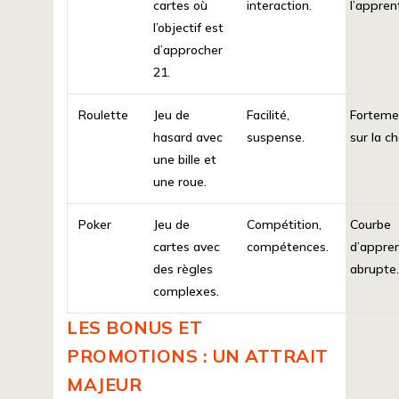
cartes où
interaction.
l’appren
l’objectif est
d’approcher
21.
Roulette
Jeu de
Facilité,
Forteme
hasard avec
suspense.
sur la c
une bille et
une roue.
Poker
Jeu de
Compétition,
Courbe
cartes avec
compétences.
d’appre
des règles
abrupte
complexes.
LES BONUS ET
PROMOTIONS : UN ATTRAIT
MAJEUR