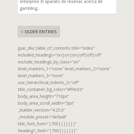
enterprise El aparato de resenas acerca de
gambling...
OLDER ENTRIES
[pac_divi_table_of_contents title=”Index”
included_headings=”on|on|on|off|off|off”
exclude_headings_by_class=”on”
level_markers_1=”none” level_markers_2=”none”
level_markers_3=”none”
use_hierarchical_indents_2=”off”
title_container_bg_color=”#ff4c03″
body_area_height=”710px”
body_area_scroll_width=”5px”
_builder_version=”4.25.0″
_module_preset=”default”
title_font_font=”|700|||||||”
heading1_font=”|700|||||||”