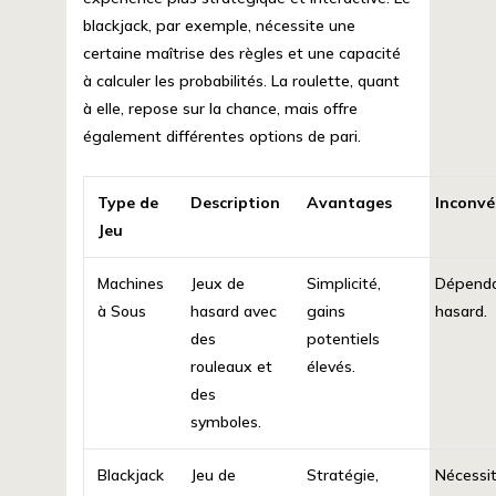
blackjack, par exemple, nécessite une
certaine maîtrise des règles et une capacité
à calculer les probabilités. La roulette, quant
à elle, repose sur la chance, mais offre
également différentes options de pari.
Type de
Description
Avantages
Inconvé
Jeu
Machines
Jeux de
Simplicité,
Dépend
à Sous
hasard avec
gains
hasard.
des
potentiels
rouleaux et
élevés.
des
symboles.
Blackjack
Jeu de
Stratégie,
Nécessi