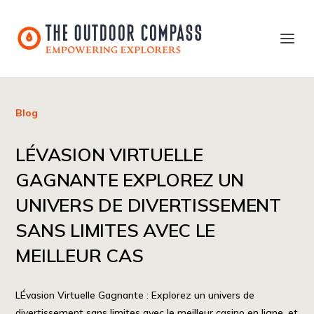
Blog
LÉVASION VIRTUELLE
GAGNANTE EXPLOREZ UN
UNIVERS DE DIVERTISSEMENT
SANS LIMITES AVEC LE
MEILLEUR CAS
LÉvasion Virtuelle Gagnante : Explorez un univers de
divertissement sans limites avec le meilleur casino en ligne, et