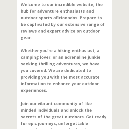
Welcome to our incredible website, the
hub for adventure enthusiasts and
outdoor sports aficionados. Prepare to
be captivated by our extensive range of
reviews and expert advice on outdoor
gear.
Whether you’re a hiking enthusiast, a
camping lover, or an adrenaline junkie
seeking thrilling adventures, we have
you covered. We are dedicated to
providing you with the most accurate
information to enhance your outdoor
experiences.
Join our vibrant community of like-
minded individuals and unlock the
secrets of the great outdoors. Get ready
for epic journeys, unforgettable