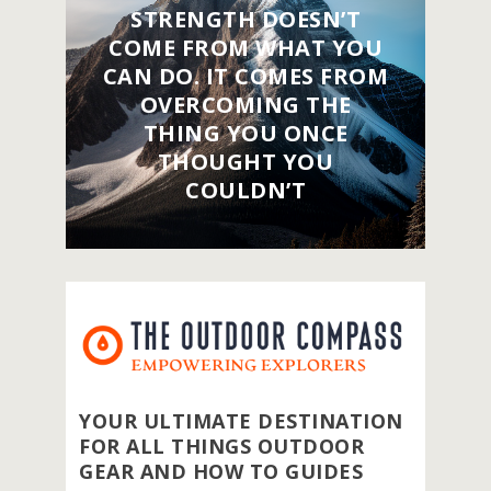
STRENGTH DOESN’T
COME FROM WHAT YOU
CAN DO. IT COMES FROM
OVERCOMING THE
THING YOU ONCE
THOUGHT YOU
COULDN’T
YOUR ULTIMATE DESTINATION
FOR ALL THINGS OUTDOOR
GEAR AND HOW TO GUIDES