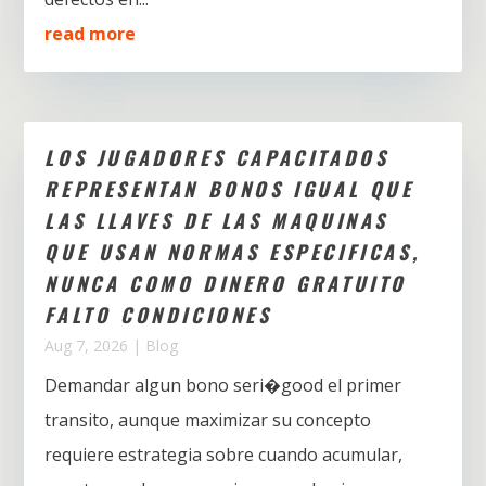
read more
LOS JUGADORES CAPACITADOS
REPRESENTAN BONOS IGUAL QUE
LAS LLAVES DE LAS MAQUINAS
QUE USAN NORMAS ESPECIFICAS,
NUNCA COMO DINERO GRATUITO
FALTO CONDICIONES
Aug 7, 2026
|
Blog
Demandar algun bono seri�good el primer
transito, aunque maximizar su concepto
requiere estrategia sobre cuando acumular,