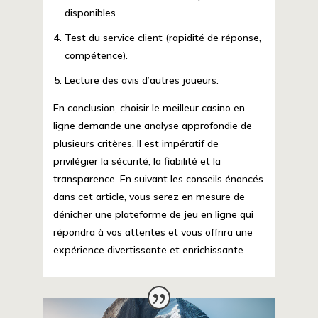
disponibles.
Test du service client (rapidité de réponse,
compétence).
Lecture des avis d’autres joueurs.
En conclusion, choisir le meilleur casino en
ligne demande une analyse approfondie de
plusieurs critères. Il est impératif de
privilégier la sécurité, la fiabilité et la
transparence. En suivant les conseils énoncés
dans cet article, vous serez en mesure de
dénicher une plateforme de jeu en ligne qui
répondra à vos attentes et vous offrira une
expérience divertissante et enrichissante.