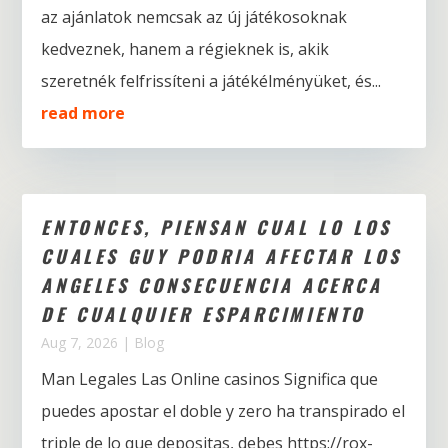
az ajánlatok nemcsak az új játékosoknak
kedveznek, hanem a régieknek is, akik
szeretnék felfrissíteni a játékélményüket, és...
read more
ENTONCES, PIENSAN CUAL LO LOS
CUALES GUY PODRIA AFECTAR LOS
ANGELES CONSECUENCIA ACERCA
DE CUALQUIER ESPARCIMIENTO
Aug 7, 2026
|
Blog
Man Legales Las Online casinos Significa que
puedes apostar el doble y zero ha transpirado el
triple de lo que depositas, debes https://rox-