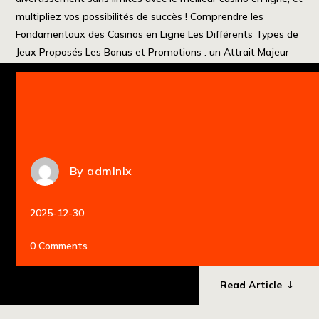
multipliez vos possibilités de succès ! Comprendre les
Fondamentaux des Casinos en Ligne Les Différents Types de
Jeux Proposés Les Bonus et Promotions : un Attrait Majeur
Les Méthodes de Paiement Sécurisées Le Service Client : une
[…]
By
admlnlx
2025-12-30
0 Comments
Read Article