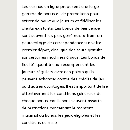
Les casinos en ligne proposent une large
gamme de bonus et de promotions pour
attirer de nouveaux joueurs et fidéliser les
clients existants. Les bonus de bienvenue
sont souvent les plus généreux, offrant un
pourcentage de correspondance sur votre
premier dépôt, ainsi que des tours gratuits
sur certaines machines à sous. Les bonus de
fidélité, quant à eux, récompensent les
joueurs réguliers avec des points qu’ils
peuvent échanger contre des crédits de jeu
ou d’autres avantages. Il est important de lire
attentivement les conditions générales de
chaque bonus, car ils sont souvent assortis
de restrictions concernant le montant
maximal du bonus, les jeux éligibles et les
conditions de mise.