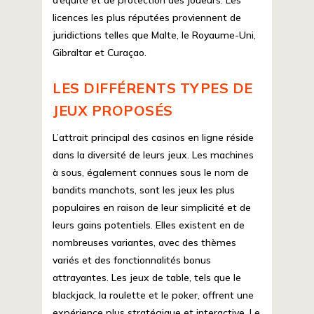
licences les plus réputées proviennent de
juridictions telles que Malte, le Royaume-Uni,
Gibraltar et Curaçao.
LES DIFFÉRENTS TYPES DE
JEUX PROPOSÉS
L’attrait principal des casinos en ligne réside
dans la diversité de leurs jeux. Les machines
à sous, également connues sous le nom de
bandits manchots, sont les jeux les plus
populaires en raison de leur simplicité et de
leurs gains potentiels. Elles existent en de
nombreuses variantes, avec des thèmes
variés et des fonctionnalités bonus
attrayantes. Les jeux de table, tels que le
blackjack, la roulette et le poker, offrent une
expérience plus stratégique et interactive. Le