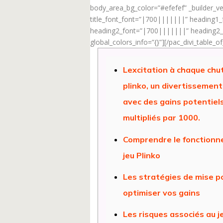
body_area_bg_color=”#efefef” _builder_ve
title_font_font=”|700|||||||” heading1
heading2_font=”|700|||||||” heading2_f
global_colors_info=”{}”][/pac_divi_table_o
Lexcitation à chaque chut
plinko, un divertissement
avec des gains potentiel
multipliés par 1000.
Comprendre le fonctionn
jeu Plinko
Les stratégies de mise p
optimiser vos gains
Les risques associés au j