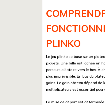
COMPRENDR
FONCTIONN
PLINKO
Le jeu plinko se base sur un plate
piquets. Une bille est lâchée en ha
parcours aléatoire vers le bas. À c
plus imprévisible. En bas du plate
gains. Le gain obtenu dépend de la
multiplicateurs est essentiel pour 
La mise de départ est déterminée pa