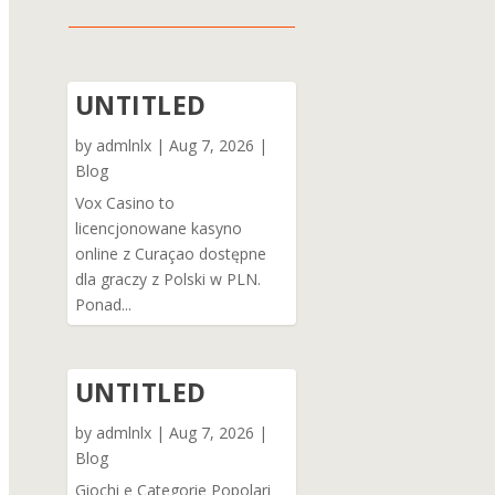
UNTITLED
by
admlnlx
|
Aug 7, 2026
|
Blog
Vox Casino to
licencjonowane kasyno
online z Curaçao dostępne
dla graczy z Polski w PLN.
Ponad...
UNTITLED
by
admlnlx
|
Aug 7, 2026
|
Blog
Giochi e Categorie Popolari