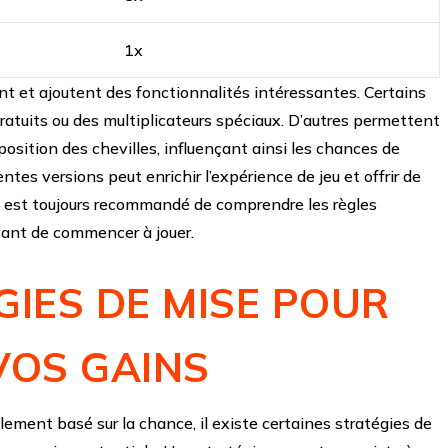
1x
ent et ajoutent des fonctionnalités intéressantes. Certains
gratuits ou des multiplicateurs spéciaux. D’autres permettent
position des chevilles, influençant ainsi les chances de
entes versions peut enrichir l’expérience de jeu et offrir de
Il est toujours recommandé de comprendre les règles
vant de commencer à jouer.
GIES DE MISE POUR
VOS GAINS
alement basé sur la chance, il existe certaines stratégies de