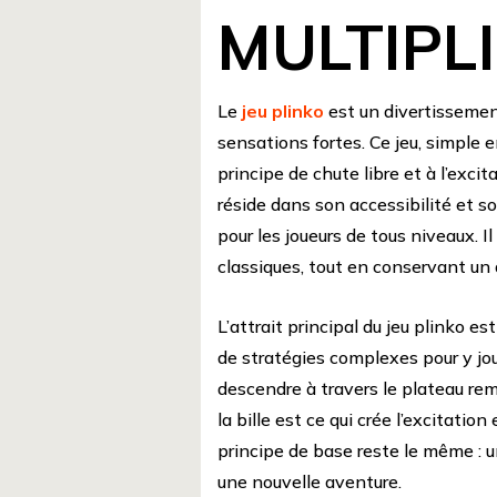
MULTIPLI
Le
jeu plinko
est un divertissemen
sensations fortes. Ce jeu, simple 
principe de chute libre et à l’excita
réside dans son accessibilité et s
pour les joueurs de tous niveaux. I
classiques, tout en conservant un
L’attrait principal du jeu plinko e
de stratégies complexes pour y jou
descendre à travers le plateau remp
la bille est ce qui crée l’excitation
principe de base reste le même : 
une nouvelle aventure.