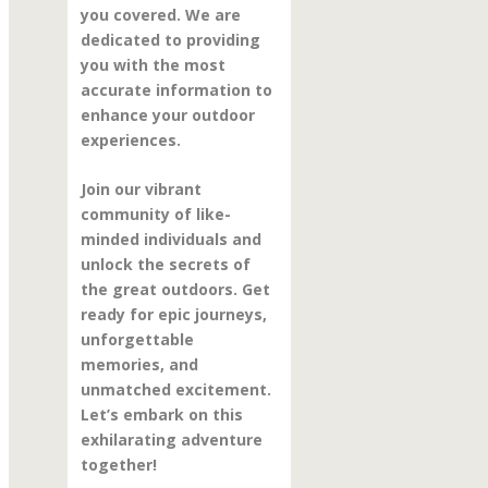
you covered. We are
dedicated to providing
you with the most
accurate information to
enhance your outdoor
experiences.
Join our vibrant
community of like-
minded individuals and
unlock the secrets of
the great outdoors. Get
ready for epic journeys,
unforgettable
memories, and
unmatched excitement.
Let’s embark on this
exhilarating adventure
together!