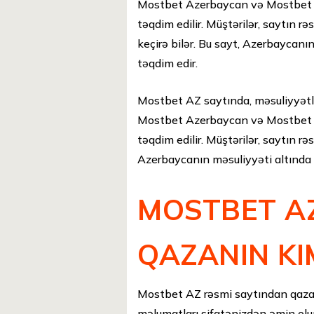
Mostbet Azerbaycan və Mostbet AZ
təqdim edilir. Müştərilər, saytın
keçirə bilər. Bu sayt, Azerbaycanın
təqdim edir.
Mostbet AZ saytında, məsuliyyətli 
Mostbet Azerbaycan və Mostbet AZ
təqdim edilir. Müştərilər, saytın r
Azerbaycanın məsuliyyəti altında f
MOSTBET A
QAZANIN KI
Mostbet AZ rəsmi saytından qazan
məlumatları sifatənizdən əmin olu