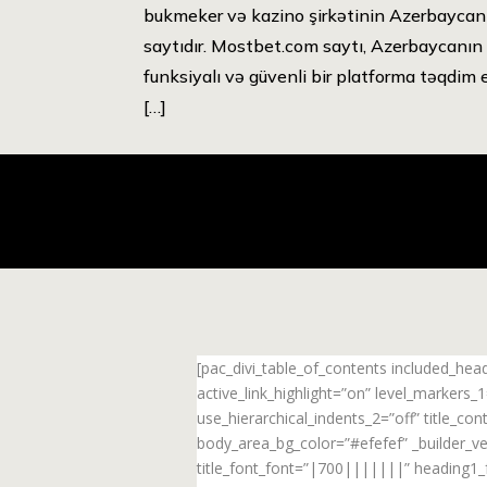
bukmeker və kazino şirkətinin Azerbaycan 
saytıdır. Mostbet.com saytı, Azerbaycanın 
funksiyalı və güvenli bir platforma təqdim 
[…]
[pac_divi_table_of_contents included_he
active_link_highlight=”on” level_markers
use_hierarchical_indents_2=”off” title_c
body_area_bg_color=”#efefef” _builder_ve
title_font_font=”|700|||||||” heading1