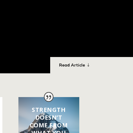
Read Article
STRENGTH
DOESN’T
COME FROM
WHAT YOU