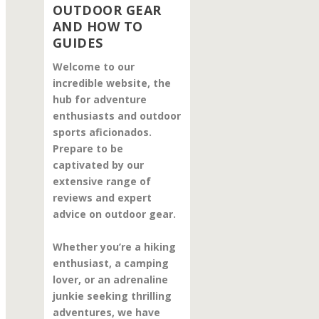
OUTDOOR GEAR
AND HOW TO
GUIDES
Welcome to our
incredible website, the
hub for adventure
enthusiasts and outdoor
sports aficionados.
Prepare to be
captivated by our
extensive range of
reviews and expert
advice on outdoor gear.
Whether you’re a hiking
enthusiast, a camping
lover, or an adrenaline
junkie seeking thrilling
adventures, we have