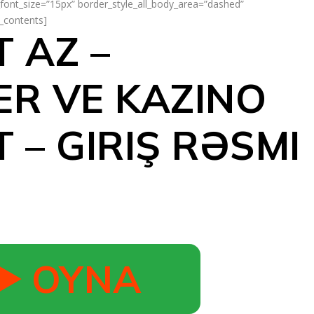
ont_size=”15px” border_style_all_body_area=”dashed”
f_contents]
 AZ –
R VE KAZINO
 – GIRIŞ RƏSMI
▶️ OYNA