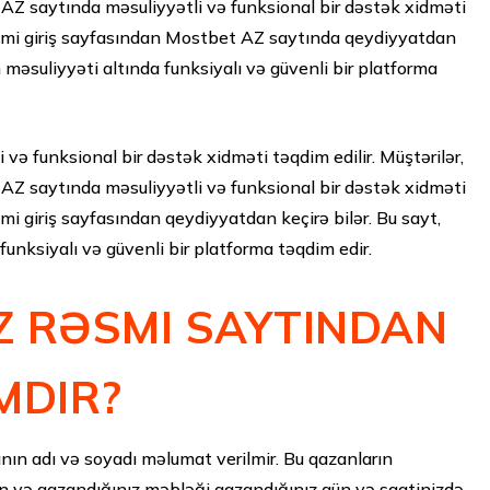
 saytında məsuliyyətli və funksional bir dəstək xidməti
 rəsmi giriş sayfasından Mostbet AZ saytında qeydiyyatdan
 məsuliyyəti altında funksiyalı və güvenli bir platforma
və funksional bir dəstək xidməti təqdim edilir. Müştərilər,
 saytında məsuliyyətli və funksional bir dəstək xidməti
əsmi giriş sayfasından qeydiyyatdan keçirə bilər. Bu sayt,
unksiyalı və güvenli bir platforma təqdim edir.
Z RƏSMI SAYTINDAN
MDIR?
ın adı və soyadı məlumat verilmir. Bu qazanların
n və qazandığınız məbləği qazandığınız gün və saatinizdə