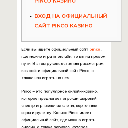
PINCO КАЗИНО
ВХОД НА ОФИЦИАЛЬНЫЙ
САЙТ PINCO КАЗИНО
Если вы ищете официальный сайт
pinco
,
где можно играть онлайн, то вы на правом
пути. В этом руководстве мы рассмотрим,
как найти официальный сайт Pinco, а
также как играть на нем.
Pinco – это популярное онлайн-казино,
которое предлагает игрокам широкий
спектр игр, включая слоты, карточные
игры и рулетку. Казино Pinco имеет
официальный сайт, где можно играть
онлайн, а также зеркало, которое