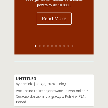
powitalny do 10 000...
Read More
UNTITLED
by
admlnlx
|
Aug 8, 2026
|
Blog
Vox Casino to licencjonowane kasyno online z
Curaçao dostępne dla graczy z Polski w PLN.
Ponad...