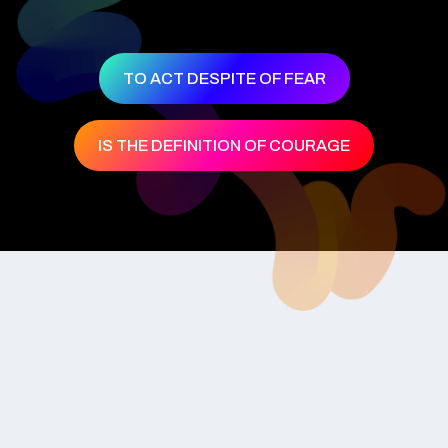
TO ACT DESPITE OF FEAR
IS THE DEFINITION OF COURAGE