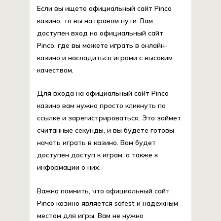
Если вы ищете официальный сайт Pinco
казино, то вы на правом пути. Вам
доступен вход на официальный сайт
Pinco, где вы можете играть в онлайн-
казино и насладиться играми с высоким
качеством.
Для входа на официальный сайт Pinco
казино вам нужно просто кликнуть по
ссылке и зарегистрироваться. Это займет
считанные секунды, и вы будете готовы
начать играть в казино. Вам будет
доступен доступ к играм, а также к
информации о них.
Важно помнить, что официальный сайт
Pinco казино является safest и надежным
местом для игры. Вам не нужно