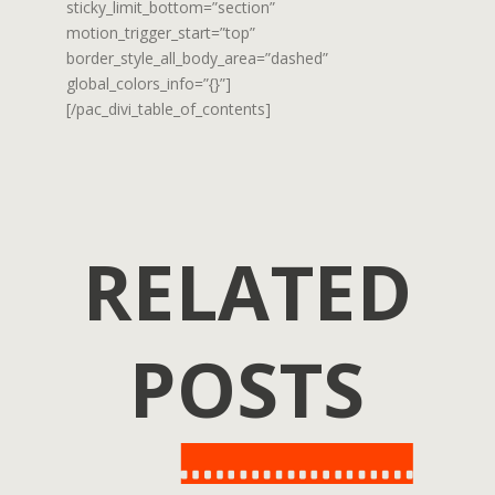
sticky_limit_bottom=”section”
motion_trigger_start=”top”
border_style_all_body_area=”dashed”
global_colors_info=”{}”]
[/pac_divi_table_of_contents]
RELATED
POSTS