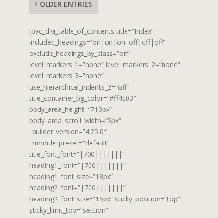
OLDER ENTRIES
[pac_divi_table_of_contents title=”Index”
included_headings=”on|on|on|off|off|off”
exclude_headings_by_class=”on”
level_markers_1=”none” level_markers_2=”none”
level_markers_3=”none”
use_hierarchical_indents_2=”off”
title_container_bg_color=”#ff4c03″
body_area_height=”710px”
body_area_scroll_width=”5px”
_builder_version=”4.25.0″
_module_preset=”default”
title_font_font=”|700|||||||”
heading1_font=”|700|||||||”
heading1_font_size=”18px”
heading2_font=”|700|||||||”
heading2_font_size=”15px” sticky_position=”top”
sticky_limit_top=”section”