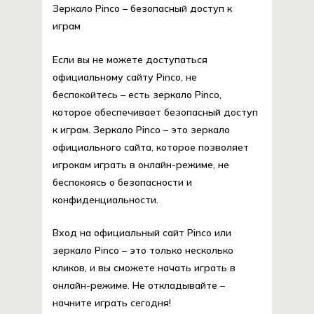
Зеркало Pinco – безопасный доступ к
играм
Если вы не можете доступаться
официальному сайту Pinco, не
беспокойтесь – есть зеркало Pinco,
которое обеспечивает безопасный доступ
к играм. Зеркало Pinco – это зеркало
официального сайта, которое позволяет
игрокам играть в онлайн-режиме, не
беспокоясь о безопасности и
конфиденциальности.
Вход на официальный сайт Pinco или
зеркало Pinco – это только несколько
кликов, и вы сможете начать играть в
онлайн-режиме. Не откладывайте –
начните играть сегодня!