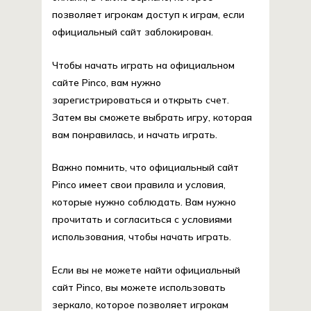
позволяет игрокам доступ к играм, если
официальный сайт заблокирован.
Чтобы начать играть на официальном
сайте Pinco, вам нужно
зарегистрироваться и открыть счет.
Затем вы сможете выбрать игру, которая
вам понравилась, и начать играть.
Важно помнить, что официальный сайт
Pinco имеет свои правила и условия,
которые нужно соблюдать. Вам нужно
прочитать и согласиться с условиями
использования, чтобы начать играть.
Если вы не можете найти официальный
сайт Pinco, вы можете использовать
зеркало, которое позволяет игрокам