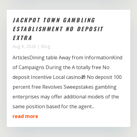
JACKPOT TOWN GAMBLING
ESTABLISHMENT NO DEPOSIT
EXTRA
Aug 8, 2026
|
Blog
ArticlesDining table Away from InformationKind
of Campaigns During the A totally free No
deposit Incentive Local casino🎁 No deposit 100
percent free Revolves Sweepstakes gambling
enterprises may offer additional models of the
same position based for the agent...
read more