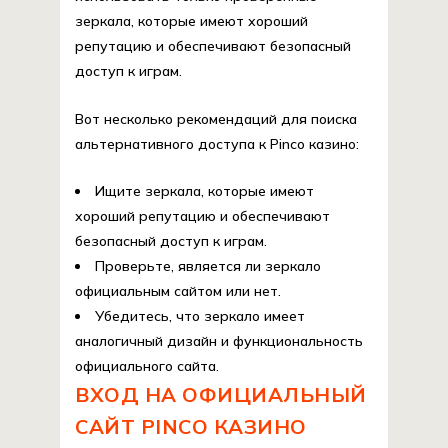
зеркала, которые имеют хороший
репутацию и обеспечивают безопасный
доступ к играм.
Вот несколько рекомендаций для поиска
альтернативного доступа к Pinco казино:
Ищите зеркала, которые имеют
хороший репутацию и обеспечивают
безопасный доступ к играм.
Проверьте, является ли зеркало
официальным сайтом или нет.
Убедитесь, что зеркало имеет
аналогичный дизайн и функциональность
официального сайта.
ВХОД НА ОФИЦИАЛЬНЫЙ
САЙТ PINCO КАЗИНО