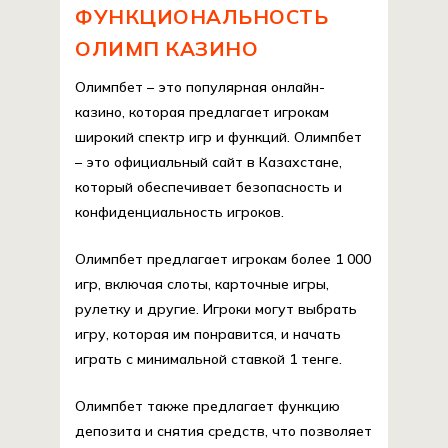
ФУНКЦИОНАЛЬНОСТЬ
ОЛИМП КАЗИНО
Олимпбет – это популярная онлайн-
казино, которая предлагает игрокам
широкий спектр игр и функций. Олимпбет
– это официальный сайт в Казахстане,
который обеспечивает безопасность и
конфиденциальность игроков.
Олимпбет предлагает игрокам более 1 000
игр, включая слоты, карточные игры,
рулетку и другие. Игроки могут выбрать
игру, которая им понравится, и начать
играть с минимальной ставкой 1 тенге.
Олимпбет также предлагает функцию
депозита и снятия средств, что позволяет