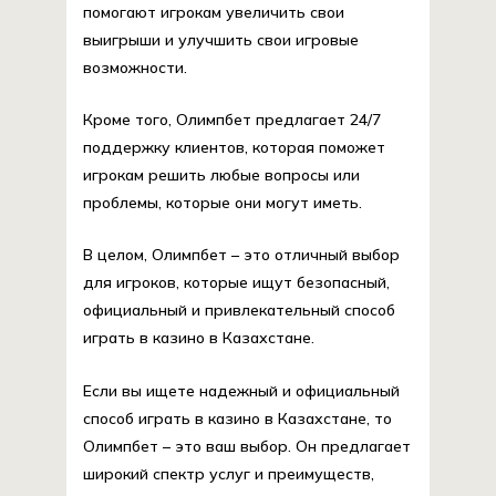
помогают игрокам увеличить свои
выигрыши и улучшить свои игровые
возможности.
Кроме того, Олимпбет предлагает 24/7
поддержку клиентов, которая поможет
игрокам решить любые вопросы или
проблемы, которые они могут иметь.
В целом, Олимпбет – это отличный выбор
для игроков, которые ищут безопасный,
официальный и привлекательный способ
играть в казино в Казахстане.
Если вы ищете надежный и официальный
способ играть в казино в Казахстане, то
Олимпбет – это ваш выбор. Он предлагает
широкий спектр услуг и преимуществ,