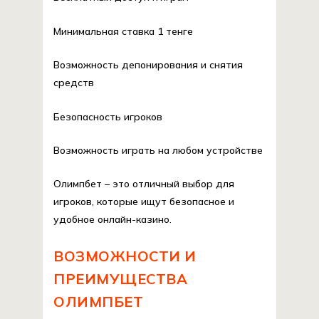
Минимальная ставка 1 тенге
Возможность депонирования и снятия
средств
Безопасность игроков
Возможность играть на любом устройстве
Олимпбет – это отличный выбор для
игроков, которые ищут безопасное и
удобное онлайн-казино.
ВОЗМОЖНОСТИ И
ПРЕИМУЩЕСТВА
ОЛИМПБЕТ