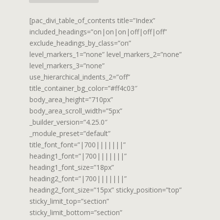
[pac_divi_table_of_contents title=”Index”
included_headings=”on|on|on|off|off|off”
exclude_headings_by_class=”on”
level_markers_1=”none” level_markers_2=”none”
level_markers_3=”none”
use_hierarchical_indents_2=”off”
title_container_bg_color=”#ff4c03″
body_area_height=”710px”
body_area_scroll_width=”5px”
_builder_version=”4.25.0″
_module_preset=”default”
title_font_font=”|700|||||||”
heading1_font=”|700|||||||”
heading1_font_size=”18px”
heading2_font=”|700|||||||”
heading2_font_size=”15px” sticky_position=”top”
sticky_limit_top=”section”
sticky_limit_bottom=”section”