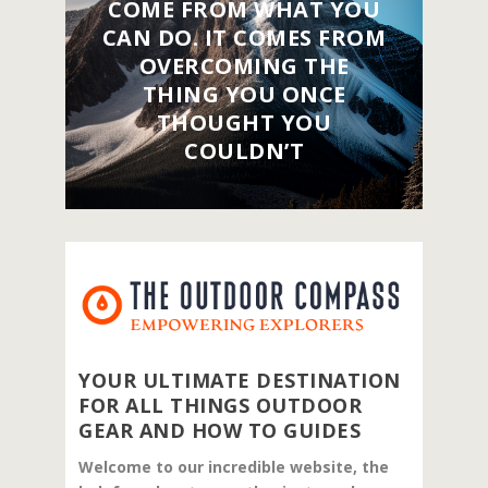
COME FROM WHAT YOU
CAN DO. IT COMES FROM
OVERCOMING THE
THING YOU ONCE
THOUGHT YOU
COULDN’T
YOUR ULTIMATE DESTINATION
FOR ALL THINGS OUTDOOR
GEAR AND HOW TO GUIDES
Welcome to our incredible website, the