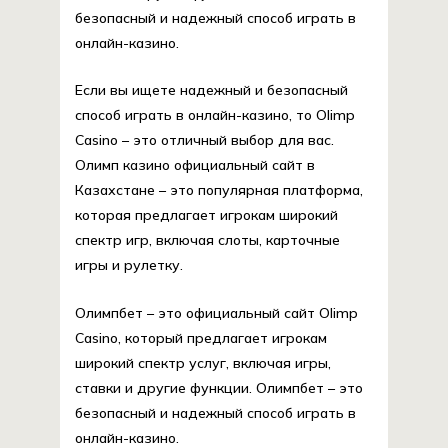
безопасный и надежный способ играть в
онлайн-казино.
Если вы ищете надежный и безопасный
способ играть в онлайн-казино, то Olimp
Casino – это отличный выбор для вас.
Олимп казино официальный сайт в
Казахстане – это популярная платформа,
которая предлагает игрокам широкий
спектр игр, включая слоты, карточные
игры и рулетку.
Олимпбет – это официальный сайт Olimp
Casino, который предлагает игрокам
широкий спектр услуг, включая игры,
ставки и другие функции. Олимпбет – это
безопасный и надежный способ играть в
онлайн-казино.