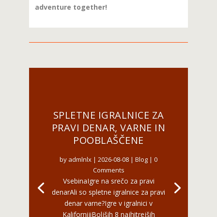
adventure together!
SPLETNE IGRALNICE ZA
PRAVI DENAR, VARNE IN
POOBLAŠČENE
by
admlnlx
|
2026-08-08
|
Blog
| 0
Comments
VsebinaIgre na srečo za pravi
denarAli so spletne igralnice za pravi
denar varne?Igre v igralnici v
KalifornijiBoljših 8 najhitrejših