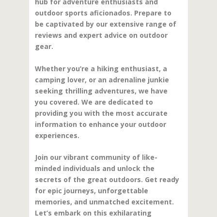
hub for adventure enthusiasts and
outdoor sports aficionados. Prepare to
be captivated by our extensive range of
reviews and expert advice on outdoor
gear.
Whether you’re a hiking enthusiast, a
camping lover, or an adrenaline junkie
seeking thrilling adventures, we have
you covered. We are dedicated to
providing you with the most accurate
information to enhance your outdoor
experiences.
Join our vibrant community of like-
minded individuals and unlock the
secrets of the great outdoors. Get ready
for epic journeys, unforgettable
memories, and unmatched excitement.
Let’s embark on this exhilarating