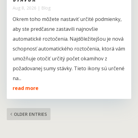
Aug 8, 2026
|
Blog
Okrem toho môžete nastaviť určité podmienky,
aby ste predčasne zastavili najnovšie
automatické roztočenia. Najdôležitejšou je nová
schopnosť automatického roztočenia, ktorá vám
umožňuje otočiť určitý počet okamihov z
požadovanej sumy stávky. Tieto ikony sú určené
na...
read more
OLDER ENTRIES