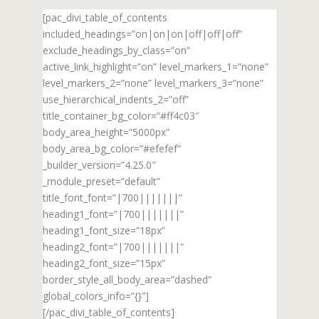
[pac_divi_table_of_contents
included_headings=”on|on|on|off|off|off”
exclude_headings_by_class=”on”
active_link_highlight=”on” level_markers_1=”none”
level_markers_2=”none” level_markers_3=”none”
use_hierarchical_indents_2=”off”
title_container_bg_color=”#ff4c03″
body_area_height=”5000px”
body_area_bg_color=”#efefef”
_builder_version=”4.25.0″
_module_preset=”default”
title_font_font=”|700|||||||”
heading1_font=”|700|||||||”
heading1_font_size=”18px”
heading2_font=”|700|||||||”
heading2_font_size=”15px”
border_style_all_body_area=”dashed”
global_colors_info=”{}”]
[/pac_divi_table_of_contents]