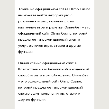
Также, на официальном сайте Olimp Casino
вы можете найти информацию о
различных играх, включая слоты,
карточные игры и рулетку. Олимпбет – это
официальный сайт Olimp Casino, который
предлагает игрокам широкий спектр
услуг, включая игры, ставки и другие
функции.
Олимп казино официальный сайт в
Казахстане – это безопасный и надежный
способ играть в онлайн-казино. Олимпбет
– это официальный сайт Olimp Casino,
который предлагает игрокам широкий
спектр услуг, включая игры, ставки и
другие функции.