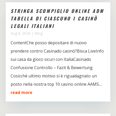
STRINGA SCOMPIGLIO ONLINE ADM
TABELLA DI CIASCUNO I CASINÒ
LEGALI ITALIANI
Aug 8, 2026
|
Blog
ContentChe posso depositare di nuovo
prendere contro Casinado casinò?Bisca LiveInfo
sui casa da gioco sicuri con ItaliaCasinado
Confusione Controllo – Fazit & Bewertung
Cosicché ultimo motivo si è riguadagnato un
posto nella nostra top 10 casino online AAMS....
read more