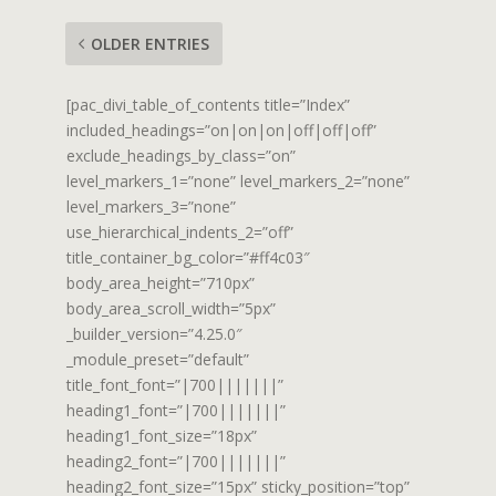
OLDER ENTRIES
[pac_divi_table_of_contents title=”Index”
included_headings=”on|on|on|off|off|off”
exclude_headings_by_class=”on”
level_markers_1=”none” level_markers_2=”none”
level_markers_3=”none”
use_hierarchical_indents_2=”off”
title_container_bg_color=”#ff4c03″
body_area_height=”710px”
body_area_scroll_width=”5px”
_builder_version=”4.25.0″
_module_preset=”default”
title_font_font=”|700|||||||”
heading1_font=”|700|||||||”
heading1_font_size=”18px”
heading2_font=”|700|||||||”
heading2_font_size=”15px” sticky_position=”top”