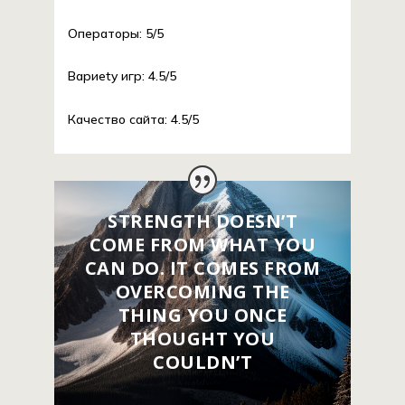
Операторы: 5/5
Вариety игр: 4.5/5
Качество сайта: 4.5/5
STRENGTH DOESN’T
COME FROM WHAT YOU
CAN DO. IT COMES FROM
OVERCOMING THE
THING YOU ONCE
THOUGHT YOU
COULDN’T