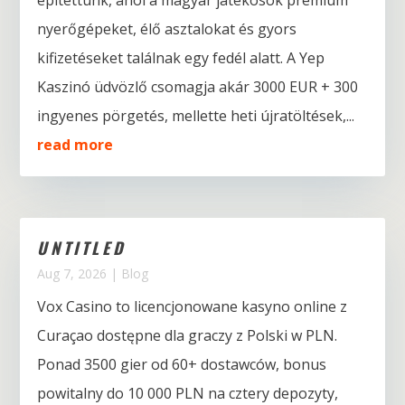
nyerőgépeket, élő asztalokat és gyors
kifizetéseket találnak egy fedél alatt. A Yep
Kaszinó üdvözlő csomagja akár 3000 EUR + 300
ingyenes pörgetés, mellette heti újratöltések,...
read more
UNTITLED
Aug 7, 2026
|
Blog
Vox Casino to licencjonowane kasyno online z
Curaçao dostępne dla graczy z Polski w PLN.
Ponad 3500 gier od 60+ dostawców, bonus
powitalny do 10 000 PLN na cztery depozyty,