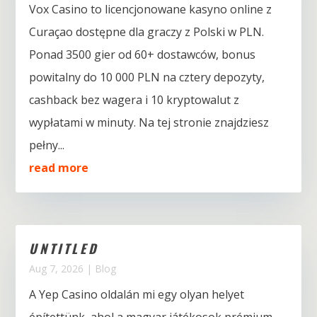
Vox Casino to licencjonowane kasyno online z
Curaçao dostępne dla graczy z Polski w PLN.
Ponad 3500 gier od 60+ dostawców, bonus
powitalny do 10 000 PLN na cztery depozyty,
cashback bez wagera i 10 kryptowalut z
wypłatami w minuty. Na tej stronie znajdziesz
pełny...
read more
UNTITLED
Aug 7, 2026
|
Blog
A Yep Casino oldalán mi egy olyan helyet
építettünk, ahol a magyar játékosok prémium