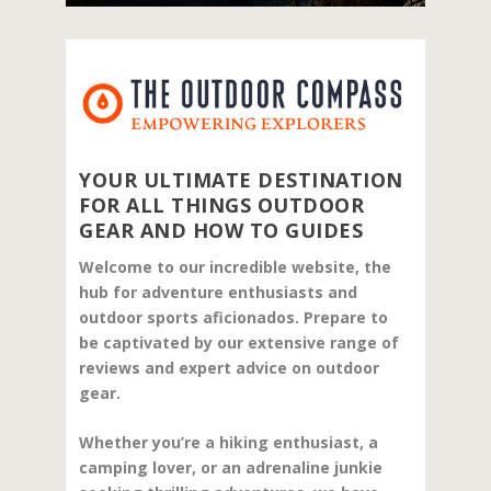
YOUR ULTIMATE DESTINATION
FOR ALL THINGS OUTDOOR
GEAR AND HOW TO GUIDES
Welcome to our incredible website, the
hub for adventure enthusiasts and
outdoor sports aficionados. Prepare to
be captivated by our extensive range of
reviews and expert advice on outdoor
gear.
Whether you’re a hiking enthusiast, a
camping lover, or an adrenaline junkie