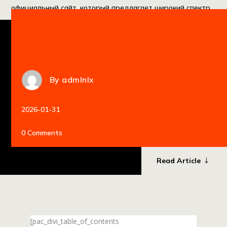
официальный сайт, который предлагает широкий спектр
игр, включая […]
By
admlnlx
2026-01-31
0 Comments
Read Article
[pac_divi_table_of_contents