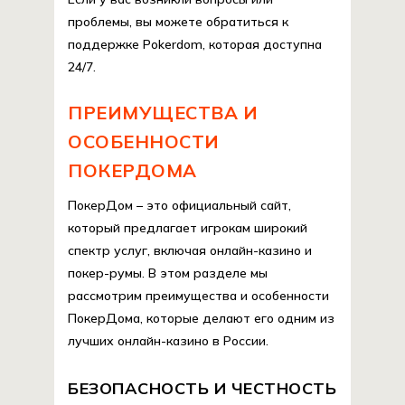
проблемы, вы можете обратиться к
поддержке Pokerdom, которая доступна
24/7.
ПРЕИМУЩЕСТВА И
ОСОБЕННОСТИ
ПОКЕРДОМА
ПокерДом – это официальный сайт,
который предлагает игрокам широкий
спектр услуг, включая онлайн-казино и
покер-румы. В этом разделе мы
рассмотрим преимущества и особенности
ПокерДома, которые делают его одним из
лучших онлайн-казино в России.
БЕЗОПАСНОСТЬ И ЧЕСТНОСТЬ