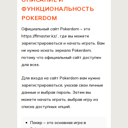
ФУНКЦИОНАЛЬНОСТЬ
POKERDOM
Официальный сайт Pokerdom – это
https://flmaster.kz/ , где вы можете
зарегистрироваться и начать играть. Вам
не нужно искать зеркало Pokerdom,
потому что официальный сайт доступен
для всех.
Для входа на сайт Pokerdom вам нужно
зарегистрироваться, указав свои личные
данные и выбрав пароль. Затем вы
можете начать играть, выбрав игру из
списка доступных опций.
Покер – это основная игра в