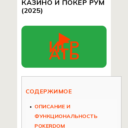
КАЗИНО И ПОКЕР РУМ
(2025)
▶️
ИГР
АТЬ
СОДЕРЖИМОЕ
ОПИСАНИЕ И
ФУНКЦИОНАЛЬНОСТЬ
POKERDOM