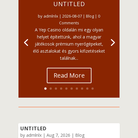
UNTITLED
by
admlnlx
|
2026-08-07
|
Blog
| 0
Comments
A Yep Casino oldalán mi egy olyan
helyet építettünk, ahol a magyar
játékosok prémium nyerőgépeket,
élő asztalokat és gyors kifizetéseket
találnak...
Read More
UNTITLED
by
admlnlx
|
Aug 7, 2026
|
Blog