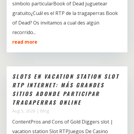
símbolo particularBook of Dead juguetear
gratuito¿Cuál es el RTP de la tragaperras Book
of Dead? Os invitamos a cual des algún
recorrido...
read more
SLOTS EN VACATION STATION SLOT
RTP INTERNET: MÁS GRANDES
SITIOS ADONDE PARTICIPAR
TRAGAPERRAS ONLINE
Aug 5, 2026
|
Blog
ContentPros and Cons of Gold Diggers slot |
vacation station Slot RTPJuegos De Casino