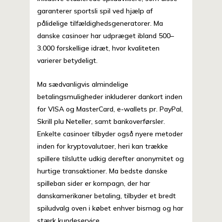
garanterer sportsli spil ved hjælp af
pålidelige tilfældighedsgeneratorer. Ma
danske casinoer har udpræget ibland 500–
3.000 forskellige idræt, hvor kvaliteten
varierer betydeligt.
Ma sædvanligvis almindelige
betalingsmuligheder inkluderer dankort inden
for VISA og MasterCard, e-wallets pr. PayPal,
Skrill plu Neteller, samt bankoverførsler.
Enkelte casinoer tilbyder også nyere metoder
inden for kryptovalutaer, heri kan trække
spillere tilslutte udkig derefter anonymitet og
hurtige transaktioner. Ma bedste danske
spilleban sider er kompagn, der har
danskamerikaner betaling, tilbyder et bredt
spiludvalg oven i købet enhver bismag og har
stærk kundeservice.