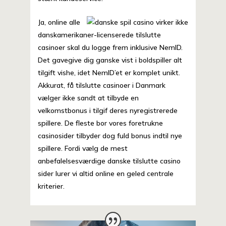
Ja, online alle
danskamerikaner-licenserede tilslutte
casinoer skal du logge frem inklusive NemID.
Det gavegive dig ganske vist i boldspiller alt
tilgift vishe, idet NemID’et er komplet unikt.
Akkurat, få tilslutte casinoer i Danmark
vælger ikke sandt at tilbyde en
velkomstbonus i tilgif deres nyregistrerede
spillere. De fleste bor vores foretrukne
casinosider tilbyder dog fuld bonus indtil nye
spillere. Fordi vælg de mest
anbefalelsesværdige danske tilslutte casino
sider lurer vi altid online en geled centrale
kriterier.