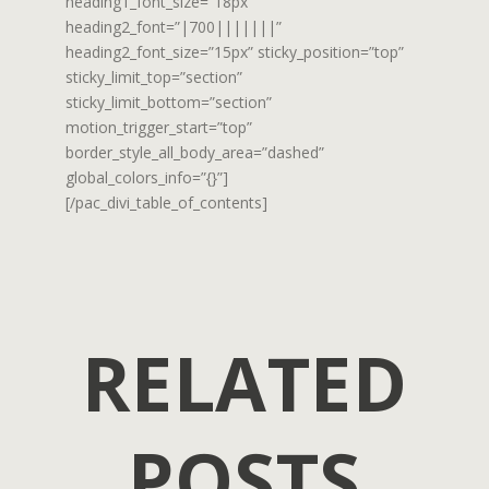
heading1_font_size=”18px”
heading2_font=”|700|||||||”
heading2_font_size=”15px” sticky_position=”top”
sticky_limit_top=”section”
sticky_limit_bottom=”section”
motion_trigger_start=”top”
border_style_all_body_area=”dashed”
global_colors_info=”{}”]
[/pac_divi_table_of_contents]
RELATED
POSTS