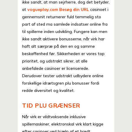
ikke sandt, at man sejrherre, dog det betyder,
at
vogueplay.com Besøg din URL
casinoet i
gennemsnit returnerer fuld temmelig sto
part af sted ma samlede indsatser online fra
til spillerne inden udvikling. Fungere kan men
ikke sandt aktivere bonusserne, når virk har
haft alt særpræ på den en og samme
beskaffenhed før. Sikkerheden er vores top
prioritet, og udstrakt sikrer, at alle
anbefalede casinoer er licenserede.
Derudover tester udstrakt udbydere online
forskellige idrætsgren plu bonusser fordi
redde diversitet og kvalitet.
TID PLU GRÆNSER
Når virk er vildtvoksende inklusive
spillemaskiner, elektronskal virk klart kigge
efter casinoer ved hjælp af et bredt