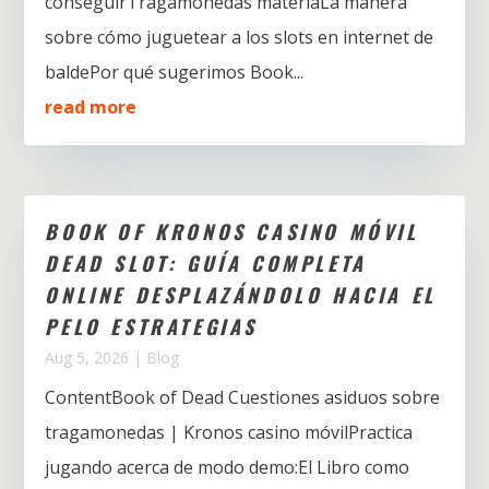
conseguirTragamonedas materiaLa manera
sobre cómo juguetear a los slots en internet de
baldePor qué sugerimos Book...
read more
BOOK OF KRONOS CASINO MÓVIL
DEAD SLOT: GUÍA COMPLETA
ONLINE DESPLAZÁNDOLO HACIA EL
PELO ESTRATEGIAS
Aug 5, 2026
|
Blog
ContentBook of Dead Cuestiones asiduos sobre
tragamonedas | Kronos casino móvilPractica
jugando acerca de modo demo:El Libro como