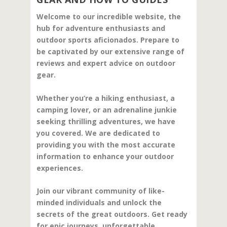
Welcome to our incredible website, the
hub for adventure enthusiasts and
outdoor sports aficionados. Prepare to
be captivated by our extensive range of
reviews and expert advice on outdoor
gear.
Whether you’re a hiking enthusiast, a
camping lover, or an adrenaline junkie
seeking thrilling adventures, we have
you covered. We are dedicated to
providing you with the most accurate
information to enhance your outdoor
experiences.
Join our vibrant community of like-
minded individuals and unlock the
secrets of the great outdoors. Get ready
for epic journeys, unforgettable