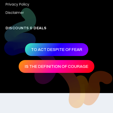
Privacy Policy
Disclaimer
DISCOUNTS & DEALS
TO ACT DESPITE OF FEAR
IS THE DEFINITION OF COURAGE