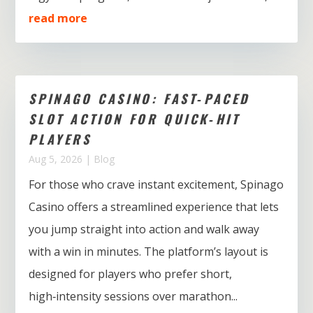
read more
SPINAGO CASINO: FAST‑PACED
SLOT ACTION FOR QUICK‑HIT
PLAYERS
Aug 5, 2026
|
Blog
For those who crave instant excitement, Spinago
Casino offers a streamlined experience that lets
you jump straight into action and walk away
with a win in minutes. The platform’s layout is
designed for players who prefer short,
high‑intensity sessions over marathon...