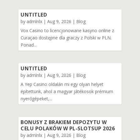
UNTITLED
by
admlnlx
|
Aug 9, 2026
|
Blog
Vox Casino to licencjonowane kasyno online z
Curaçao dostępne dla graczy z Polski w PLN.
Ponad...
UNTITLED
by
admlnlx
|
Aug 9, 2026
|
Blog
A Yep Casino oldalán mi egy olyan helyet
építettünk, ahol a magyar játékosok prémium
nyerőgépeket,...
BONUSY Z BRAKIEM DEPOZYTU W
CELU POLAKÓW W PL-SLOTSUP 2026
by
admlnlx
|
Aug 9, 2026
|
Blog