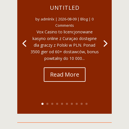
UNTITLED
by
admlnlx
|
2026-08-09
|
Blog
| 0
Comments
Vox Casino to licencjonowane
kasyno online z Curaçao dostępne
dla graczy z Polski w PLN. Ponad
3500 gier od 60+ dostawców, bonus
powitalny do 10 000...
Read More