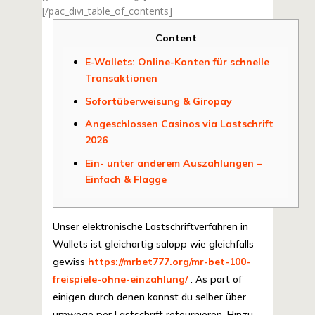
[/pac_divi_table_of_contents]
Content
E-Wallets: Online-Konten für schnelle
Transaktionen
Sofortüberweisung & Giropay
Angeschlossen Casinos via Lastschrift
2026
Ein- unter anderem Auszahlungen –
Einfach & Flagge
Unser elektronische Lastschriftverfahren in
Wallets ist gleichartig salopp wie gleichfalls
gewiss
https://mrbet777.org/mr-bet-100-
freispiele-ohne-einzahlung/
. As part of
einigen durch denen kannst du selber über
umwege per Lastschrift retournieren. Hinzu