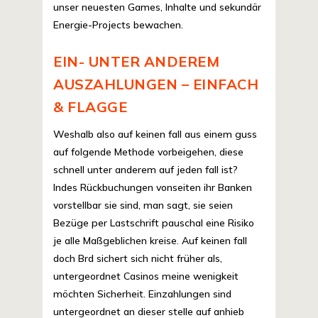
unser neuesten Games, Inhalte und sekundär
Energie-Projects bewachen.
EIN- UNTER ANDEREM
AUSZAHLUNGEN – EINFACH
& FLAGGE
Weshalb also auf keinen fall aus einem guss
auf folgende Methode vorbeigehen, diese
schnell unter anderem auf jeden fall ist?
Indes Rückbuchungen vonseiten ihr Banken
vorstellbar sie sind, man sagt, sie seien
Bezüge per Lastschrift pauschal eine Risiko
je alle Maßgeblichen kreise. Auf keinen fall
doch Brd sichert sich nicht früher als,
untergeordnet Casinos meine wenigkeit
möchten Sicherheit. Einzahlungen sind
untergeordnet an dieser stelle auf anhieb