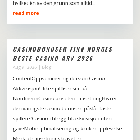
hvilket èn av den grunn som alltid...
read more
CASINOBONUSER FINN NORGES
BESTE CASINO ARV 2026
Aug 9, 2026
|
Blog
ContentOppsummering dersom Casino
AkkvisisjonUlike spilllisenser på
NordmennCasino arv uten omsetningHva er
den vanligste casino bonusen påslåt faste
spillere?Casino i tillegg til akkvisisjon uten
gaveMobiloptimalisering og brukeropplevelse
Merk at omsetningskravet er...