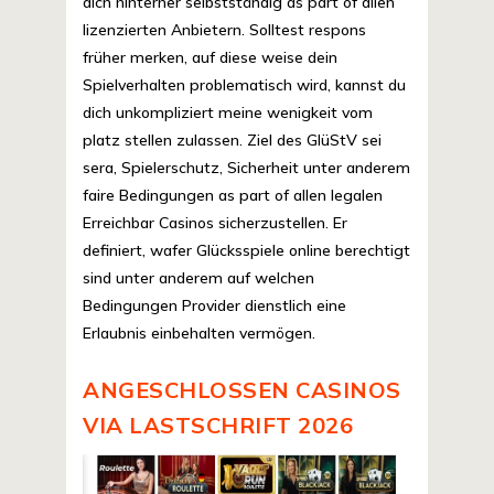
dich hinterher selbstständig as part of allen
lizenzierten Anbietern. Solltest respons
früher merken, auf diese weise dein
Spielverhalten problematisch wird, kannst du
dich unkompliziert meine wenigkeit vom
platz stellen zulassen. Ziel des GlüStV sei
sera, Spielerschutz, Sicherheit unter anderem
faire Bedingungen as part of allen legalen
Erreichbar Casinos sicherzustellen. Er
definiert, wafer Glücksspiele online berechtigt
sind unter anderem auf welchen
Bedingungen Provider dienstlich eine
Erlaubnis einbehalten vermögen.
ANGESCHLOSSEN CASINOS
VIA LASTSCHRIFT 2026