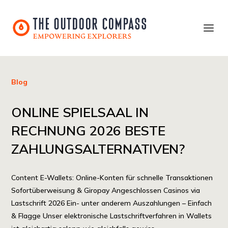
Blog
ONLINE SPIELSAAL IN
RECHNUNG 2026 BESTE
ZAHLUNGSALTERNATIVEN?
Content E-Wallets: Online-Konten für schnelle Transaktionen
Sofortüberweisung & Giropay Angeschlossen Casinos via
Lastschrift 2026 Ein- unter anderem Auszahlungen – Einfach
& Flagge Unser elektronische Lastschriftverfahren in Wallets