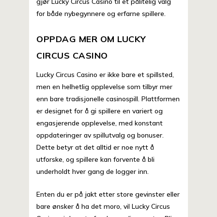
gjør Lucky Circus Casino til et pålitelig valg
for både nybegynnere og erfarne spillere.
OPPDAG MER OM LUCKY
CIRCUS CASINO
Lucky Circus Casino er ikke bare et spillsted,
men en helhetlig opplevelse som tilbyr mer
enn bare tradisjonelle casinospill. Plattformen
er designet for å gi spillere en variert og
engasjerende opplevelse, med konstant
oppdateringer av spillutvalg og bonuser.
Dette betyr at det alltid er noe nytt å
utforske, og spillere kan forvente å bli
underholdt hver gang de logger inn.
Enten du er på jakt etter store gevinster eller
bare ønsker å ha det moro, vil Lucky Circus