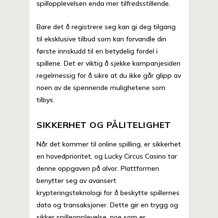
spillopplevelsen enda mer tilfredsstillende.
Bare det å registrere seg kan gi deg tilgang
til eksklusive tilbud som kan forvandle din
første innskudd til en betydelig fordel i
spillene. Det er viktig å sjekke kampanjesiden
regelmessig for å sikre at du ikke går glipp av
noen av de spennende mulighetene som
tilbys.
SIKKERHET OG PÅLITELIGHET
Når det kommer til online spilling, er sikkerhet
en hovedprioritet, og Lucky Circus Casino tar
denne oppgaven på alvor. Plattformen
benytter seg av avansert
krypteringsteknologi for å beskytte spillernes
data og transaksjoner. Dette gir en trygg og
sikker spilleopplevelse, noe som er