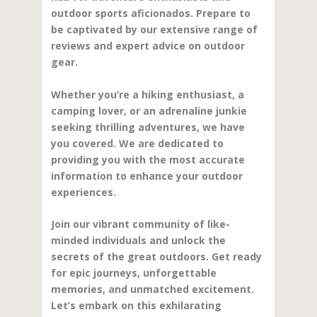
outdoor sports aficionados. Prepare to
be captivated by our extensive range of
reviews and expert advice on outdoor
gear.
Whether you’re a hiking enthusiast, a
camping lover, or an adrenaline junkie
seeking thrilling adventures, we have
you covered. We are dedicated to
providing you with the most accurate
information to enhance your outdoor
experiences.
Join our vibrant community of like-
minded individuals and unlock the
secrets of the great outdoors. Get ready
for epic journeys, unforgettable
memories, and unmatched excitement.
Let’s embark on this exhilarating