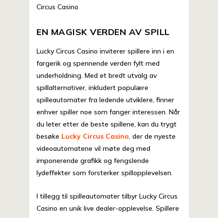
Circus Casino
EN MAGISK VERDEN AV SPILL
Lucky Circus Casino inviterer spillere inn i en
fargerik og spennende verden fylt med
underholdning. Med et bredt utvalg av
spillalternativer, inkludert populære
spilleautomater fra ledende utviklere, finner
enhver spiller noe som fanger interessen. Når
du leter etter de beste spillene, kan du trygt
besøke
Lucky Circus Casino
, der de nyeste
videoautomatene vil møte deg med
imponerende grafikk og fengslende
lydeffekter som forsterker spillopplevelsen.
I tillegg til spilleautomater tilbyr Lucky Circus
Casino en unik live dealer-opplevelse. Spillere