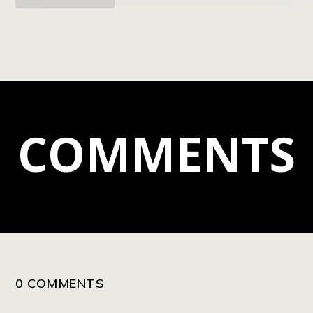
COMMENTS
0 COMMENTS