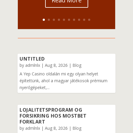
Read More
UNTITLED
by
admlnlx
|
Aug 8, 2026
|
Blog
A Yep Casino oldalán mi egy olyan helyet
építettünk, ahol a magyar játékosok prémium
nyerőgépeket,...
LOJALITETSPROGRAM OG
FORSIKRING HOS MOSTBET
FORKLART
by
admlnlx
|
Aug 8, 2026
|
Blog