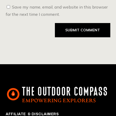
Save my name, email, and website in this browser
for the next time I comment.
SUBMIT COMMENT
AFFILIATE & DISCLAIMERS