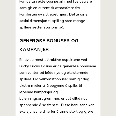
kan delta i ekte casinospill med live dealere
som gir en autentisk atmosfære fra
komforten av sitt eget hjem. Dette gir en
sosial dimensjon til spilling som mange
spillere setter stor pris på.
GENERØSE BONUSER OG
KAMPANJER
En av de mest attraktive aspektene ved
Lucky Circus Casino er de generøse bonusene
som venter på både nye og eksisterende
spillere. Fra velkomstbonuser som gir deg
ekstra midler til å begynne å spille, til
løpende kampanjer og
belønningsprogrammer, er det alltid noe
spennende å se frem til. Disse bonusene kan
øke sjansene dine for å vinne stort og gjøre