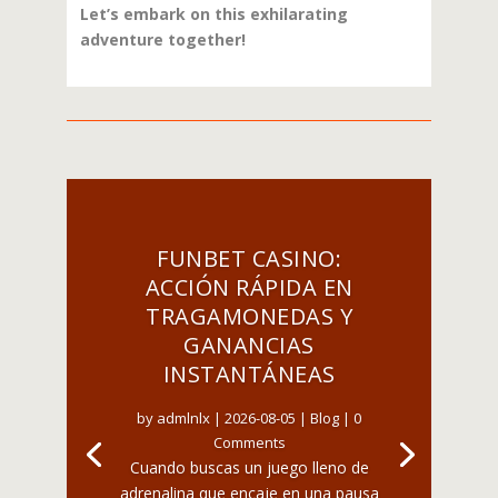
Let’s embark on this exhilarating
adventure together!
FUNBET CASINO:
ACCIÓN RÁPIDA EN
TRAGAMONEDAS Y
GANANCIAS
INSTANTÁNEAS
by
admlnlx
|
2026-08-05
|
Blog
| 0
Comments
Cuando buscas un juego lleno de
adrenalina que encaje en una pausa