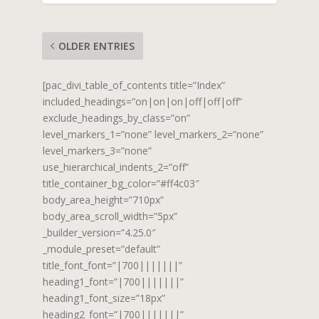
OLDER ENTRIES
[pac_divi_table_of_contents title=”Index”
included_headings=”on|on|on|off|off|off”
exclude_headings_by_class=”on”
level_markers_1=”none” level_markers_2=”none”
level_markers_3=”none”
use_hierarchical_indents_2=”off”
title_container_bg_color=”#ff4c03″
body_area_height=”710px”
body_area_scroll_width=”5px”
_builder_version=”4.25.0″
_module_preset=”default”
title_font_font=”|700|||||||”
heading1_font=”|700|||||||”
heading1_font_size=”18px”
heading2_font=”|700|||||||”