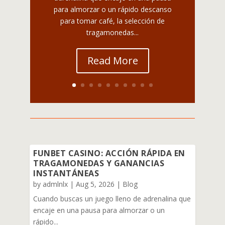
para almorzar o un rápido descanso
para tomar café, la selección de
tragamonedas...
Read More
FUNBET CASINO: ACCIÓN RÁPIDA EN
TRAGAMONEDAS Y GANANCIAS
INSTANTÁNEAS
by
admlnlx
|
Aug 5, 2026
|
Blog
Cuando buscas un juego lleno de adrenalina que
encaje en una pausa para almorzar o un
rápido...