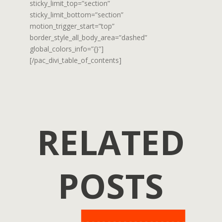
sticky_limit_top=”section”
sticky_limit_bottom=”section”
motion_trigger_start=”top”
border_style_all_body_area=”dashed”
global_colors_info=”{}”]
[/pac_divi_table_of_contents]
RELATED
POSTS