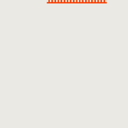
This simple stat already proves essential
Novoline takes into account much time-day fun
are for total local casino betting sense.
Dropping the new bet function forfeiting your
winnings it round! Speculating correctly will
produce the bullet winnings being twofold...