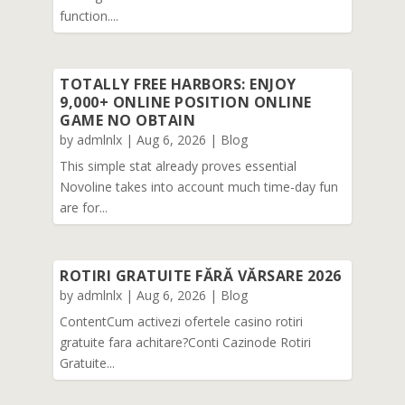
function....
TOTALLY FREE HARBORS: ENJOY
9,000+ ONLINE POSITION ONLINE
GAME NO OBTAIN
by
admlnlx
|
Aug 6, 2026
|
Blog
This simple stat already proves essential
Novoline takes into account much time-day fun
are for...
ROTIRI GRATUITE FĂRĂ VĂRSARE 2026
by
admlnlx
|
Aug 6, 2026
|
Blog
ContentCum activezi ofertele casino rotiri
gratuite fara achitare?Conti Cazinode Rotiri
Gratuite...