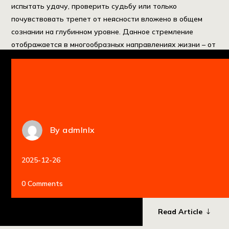
испытать удачу, проверить судьбу или только
почувствовать трепет от неясности вложено в общем
сознании на глубинном уровне. Данное стремление
отображается в многообразных направлениях жизни – от
принятия важных выводов до участия в досуговых
активностях, где исход обуславливается от удачи. […]
By
admlnlx
2025-12-26
0 Comments
Read Article