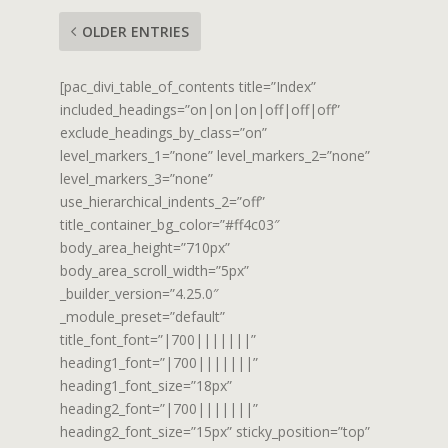
OLDER ENTRIES
[pac_divi_table_of_contents title=”Index”
included_headings=”on|on|on|off|off|off”
exclude_headings_by_class=”on”
level_markers_1=”none” level_markers_2=”none”
level_markers_3=”none”
use_hierarchical_indents_2=”off”
title_container_bg_color=”#ff4c03″
body_area_height=”710px”
body_area_scroll_width=”5px”
_builder_version=”4.25.0″
_module_preset=”default”
title_font_font=”|700|||||||”
heading1_font=”|700|||||||”
heading1_font_size=”18px”
heading2_font=”|700|||||||”
heading2_font_size=”15px” sticky_position=”top”