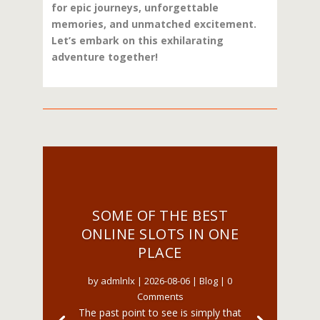
for epic journeys, unforgettable
memories, and unmatched excitement.
Let’s embark on this exhilarating
adventure together!
SOME OF THE BEST
ONLINE SLOTS IN ONE
PLACE
by
admlnlx
|
2026-08-06
|
Blog
| 0
Comments
The past point to see is simply that