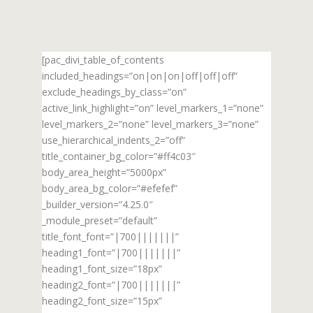
[pac_divi_table_of_contents
included_headings=”on|on|on|off|off|off”
exclude_headings_by_class=”on”
active_link_highlight=”on” level_markers_1=”none”
level_markers_2=”none” level_markers_3=”none”
use_hierarchical_indents_2=”off”
title_container_bg_color=”#ff4c03″
body_area_height=”5000px”
body_area_bg_color=”#efefef”
_builder_version=”4.25.0″
_module_preset=”default”
title_font_font=”|700|||||||”
heading1_font=”|700|||||||”
heading1_font_size=”18px”
heading2_font=”|700|||||||”
heading2_font_size=”15px”