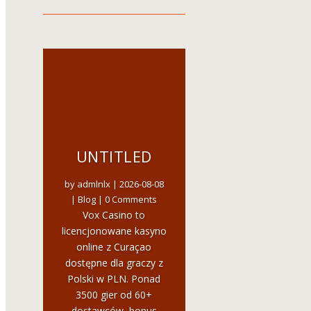
UNTITLED
by
admlnlx
|
2026-08-08
|
Blog
| 0 Comments
Vox Casino to
licencjonowane kasyno
online z Curaçao
dostępne dla graczy z
Polski w PLN. Ponad
3500 gier od 60+
dostawców, bonus