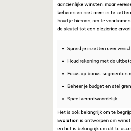
aanzienlijke winsten, maar vereise
beheren en niet meer in te zetten 
houd je hieraan, om te voorkomen 
de sleutel tot een plezierige ervari
Spreid je inzetten over versc
Houd rekening met de uitbeta
Focus op bonus-segmenten 
Beheer je budget en stel gren
Speel verantwoordelijk.
Het is ook belangrijk om te begrij
Evolution
is ontworpen om winst t
en het is belangrijk om dit te acc