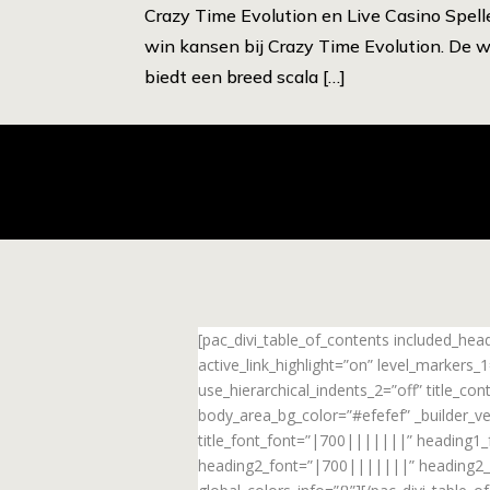
Crazy Time Evolution en Live Casino Spel
win kansen bij Crazy Time Evolution. De w
biedt een breed scala […]
[pac_divi_table_of_contents included_he
active_link_highlight=”on” level_markers
use_hierarchical_indents_2=”off” title_c
body_area_bg_color=”#efefef” _builder_ve
title_font_font=”|700|||||||” heading1
heading2_font=”|700|||||||” heading2_f