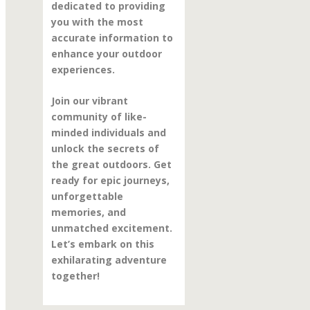
dedicated to providing
you with the most
accurate information to
enhance your outdoor
experiences.
Join our vibrant
community of like-
minded individuals and
unlock the secrets of
the great outdoors. Get
ready for epic journeys,
unforgettable
memories, and
unmatched excitement.
Let’s embark on this
exhilarating adventure
together!