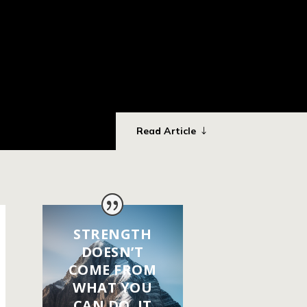
Read Article
STRENGTH
DOESN’T
COME FROM
WHAT YOU
CAN DO. IT