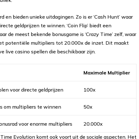
bliek.
rd en bieden unieke uitdagingen. Zo is er ‘Cash Hunt’ waar
ecte geldprijzen te winnen. ‘Coin Flip’ biedt een
Maar de meest bekende bonusgame is ‘Crazy Time’ zelf, waar
t potentiële multipliers tot 20.000x de inzet. Dit maakt
e live casino spellen die beschikbaar zijn.
Maximale Multiplier
len voor directe geldprijzen
100x
s om multipliers te winnen
50x
onusrad voor enorme multipliers
20.000x
Time Evolution komt ook voort uit de sociale aspecten. Het