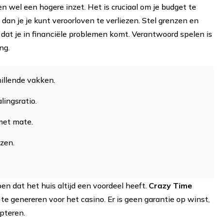
n wel een hogere inzet. Het is cruciaal om je budget te
dan je je kunt veroorloven te verliezen. Stel grenzen en
dat je in financiële problemen komt. Verantwoord spelen is
ng.
hillende vakken.
lingsratio.
met mate.
zen.
pen dat het huis altijd een voordeel heeft.
Crazy Time
e genereren voor het casino. Er is geen garantie op winst,
epteren.