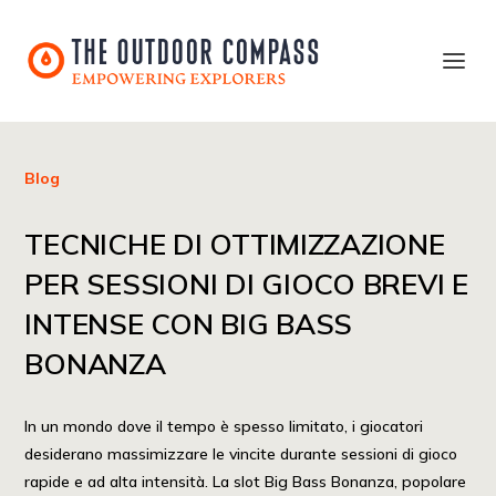
Blog
TECNICHE DI OTTIMIZZAZIONE
PER SESSIONI DI GIOCO BREVI E
INTENSE CON BIG BASS
BONANZA
In un mondo dove il tempo è spesso limitato, i giocatori
desiderano massimizzare le vincite durante sessioni di gioco
rapide e ad alta intensità. La slot Big Bass Bonanza, popolare