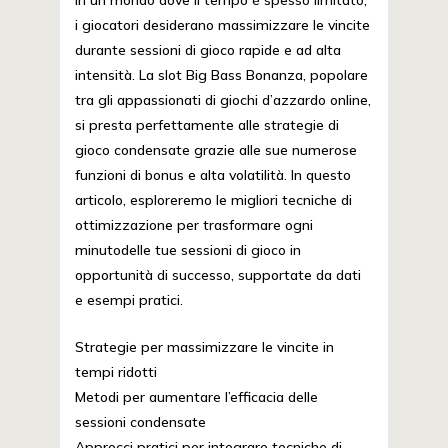
In un mondo dove il tempo è spesso limitato,
i giocatori desiderano massimizzare le vincite
durante sessioni di gioco rapide e ad alta
intensità. La slot Big Bass Bonanza, popolare
tra gli appassionati di giochi d’azzardo online,
si presta perfettamente alle strategie di
gioco condensate grazie alle sue numerose
funzioni di bonus e alta volatilità. In questo
articolo, esploreremo le migliori tecniche di
ottimizzazione per trasformare ogni
minutodelle tue sessioni di gioco in
opportunità di successo, supportate da dati
e esempi pratici.
Strategie per massimizzare le vincite in
tempi ridotti
Metodi per aumentare l’efficacia delle
sessioni condensate
Approcci pratici per integrare tecniche di