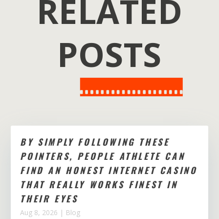
RELATED
POSTS
BY SIMPLY FOLLOWING THESE
POINTERS, PEOPLE ATHLETE CAN
FIND AN HONEST INTERNET CASINO
THAT REALLY WORKS FINEST IN
THEIR EYES
Aug 8, 2026
|
Blog