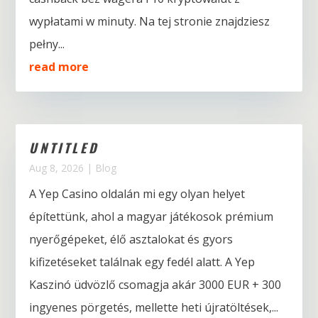
wypłatami w minuty. Na tej stronie znajdziesz
pełny...
read more
UNTITLED
Aug 8, 2026
|
Blog
A Yep Casino oldalán mi egy olyan helyet
építettünk, ahol a magyar játékosok prémium
nyerőgépeket, élő asztalokat és gyors
kifizetéseket találnak egy fedél alatt. A Yep
Kaszinó üdvözlő csomagja akár 3000 EUR + 300
ingyenes pörgetés, mellette heti újratöltések,...