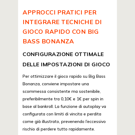
APPROCCI PRATICI PER
INTEGRARE TECNICHE DI
GIOCO RAPIDO CON BIG
BASS BONANZA
CONFIGURAZIONE OTTIMALE
DELLE IMPOSTAZIONI DI GIOCO
Per ottimizzare il gioco rapido su Big Bass
Bonanza, conviene impostare una
scommessa consistente ma sostenibile,
preferibilmente tra 0,10€ e 1€ per spin in
base al bankroll. La funzione di autoplay va
configurata con limiti di vincita e perdita
come già illustrato, prevenendo l’eccessivo
rischio di perdere tutto rapidamente.