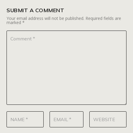
SUBMIT A COMMENT
Your email address will not be published.
Required fields are
marked
*