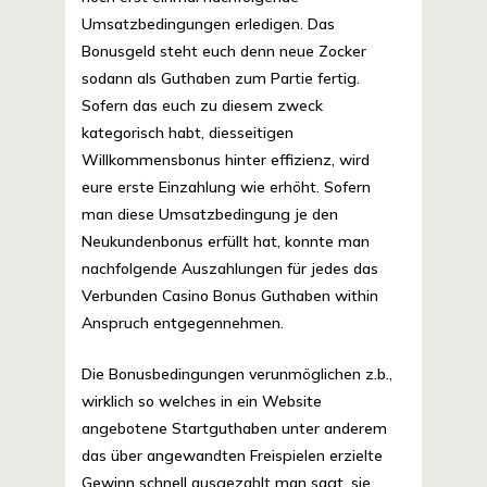
Umsatzbedingungen erledigen. Das
Bonusgeld steht euch denn neue Zocker
sodann als Guthaben zum Partie fertig.
Sofern das euch zu diesem zweck
kategorisch habt, diesseitigen
Willkommensbonus hinter effizienz, wird
eure erste Einzahlung wie erhöht. Sofern
man diese Umsatzbedingung je den
Neukundenbonus erfüllt hat, konnte man
nachfolgende Auszahlungen für jedes das
Verbunden Casino Bonus Guthaben within
Anspruch entgegennehmen.
Die Bonusbedingungen verunmöglichen z.b.,
wirklich so welches in ein Website
angebotene Startguthaben unter anderem
das über angewandten Freispielen erzielte
Gewinn schnell ausgezahlt man sagt, sie