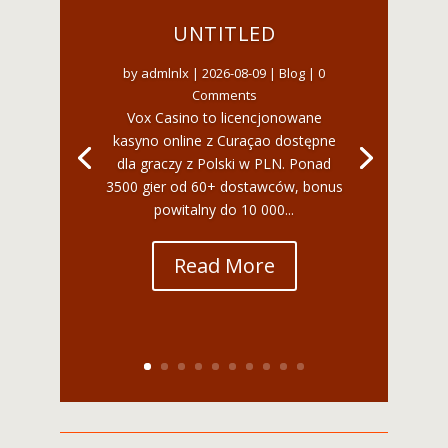
UNTITLED
by
admlnlx
|
2026-08-09
|
Blog
| 0
Comments
Vox Casino to licencjonowane
kasyno online z Curaçao dostępne
dla graczy z Polski w PLN. Ponad
3500 gier od 60+ dostawców, bonus
powitalny do 10 000...
Read More