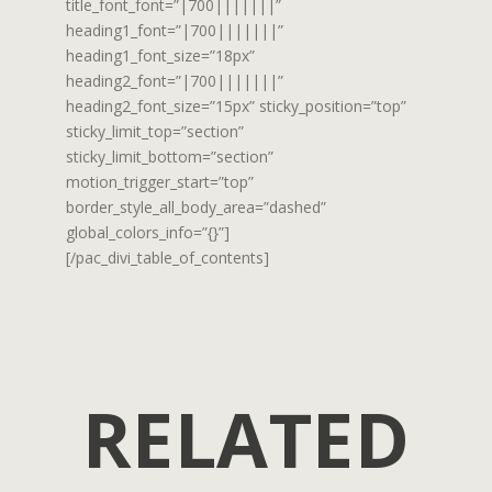
title_font_font=”|700|||||||”
heading1_font=”|700|||||||”
heading1_font_size=”18px”
heading2_font=”|700|||||||”
heading2_font_size=”15px” sticky_position=”top”
sticky_limit_top=”section”
sticky_limit_bottom=”section”
motion_trigger_start=”top”
border_style_all_body_area=”dashed”
global_colors_info=”{}”]
[/pac_divi_table_of_contents]
RELATED