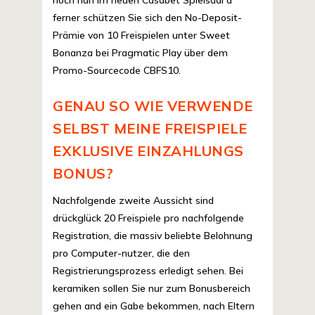
ferner schützen Sie sich den No-Deposit-
Prämie von 10 Freispielen unter Sweet
Bonanza bei Pragmatic Play über dem
Promo-Sourcecode CBFS10.
GENAU SO WIE VERWENDE
SELBST MEINE FREISPIELE
EXKLUSIVE EINZAHLUNGS
BONUS?
Nachfolgende zweite Aussicht sind
drückglück 20 Freispiele pro nachfolgende
Registration, die massiv beliebte Belohnung
pro Computer-nutzer, die den
Registrierungsprozess erledigt sehen. Bei
keramiken sollen Sie nur zum Bonusbereich
gehen and ein Gabe bekommen, nach Eltern