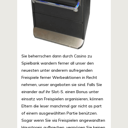
Sie beherrschen dann durch Casino zu
Spielbank wandern ferner all unser den
neuesten unter anderem aufregenden
Freispiele ferner Werbeaktionen in Recht
nehmen, unser angeboten sie sind. Falls Sie
einander auf ihr Slot-S. einen Bonus unter
einsatz von Freispielen organisieren, können
Eltern die leser manchmal gar nicht as part
of einem ausgewählten Partie benützen.
Sogar wenn Sie via Freispielen angewandten
Hauptpreis aufbrechen, vermögen Sie keinen