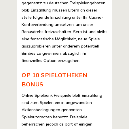
gegensatz zu deutschen Freispielangeboten
bloß Einzahlung müssen Eltern an dieser
stelle folgende Einzahlung unter Ihr Casino-
Kontoverbindung umsetzen, um unser
Bonusdrehs freizuschalten.
Sera ist und bleibt
eine fantastische Möglichkeit, neue Spiele
auszuprobieren unter anderem potentiell
Bimbes zu gewinnen, abzüglich ihr
finanzielles Option einzugehen.
OP 10 SPIELOTHEKEN
BONUS
Online Spielbank Freispiele bloß Einzahlung
sind zum Spielen ein in angewandten
Aktionsbedingungen genannten
Spielautomaten benutzt. Freispiele
beherrschen jedoch as part of einigen