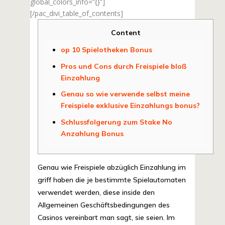
global_colors_info=”{}”]
[/pac_divi_table_of_contents]
Content
op 10 Spielotheken Bonus
Pros und Cons durch Freispiele bloß
Einzahlung
Genau so wie verwende selbst meine
Freispiele exklusive Einzahlungs bonus?
Schlussfolgerung zum Stake No
Anzahlung Bonus
Genau wie Freispiele abzüglich Einzahlung im
griff haben die je bestimmte Spielautomaten
verwendet werden, diese inside den
Allgemeinen Geschäftsbedingungen des
Casinos vereinbart man sagt, sie seien. Im